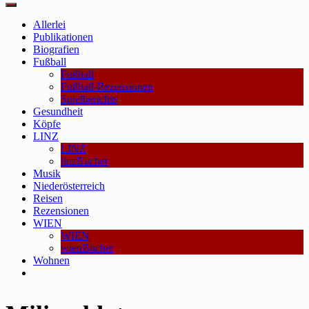
Main
Menu
Allerlei
Publikationen
Biografien
Fußball
Fußball
Fußball-Rezensionen
Spielberichte
Gesundheit
Köpfe
LINZ
LINZ
linzBücher
Musik
Niederösterreich
Reisen
Rezensionen
WIEN
WIEN
wienBücher
Wohnen