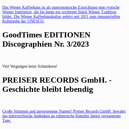
Das Wiener Kaffeehaus ist als gastronomische Einrichtung eine typische
Wiener Institution, die bis heute ein wichtiges Stück Wiener Tradition
bildet. Die Wiener Kaffeehauskultur gehört seit 2011 zum immateriellen
Kulturerbe der UNESCO.
GoodTimes EDITIONEN
Discographien Nr. 3/2023
Viel Vergnügen beim Schmökern!
PREISER RECORDS GmbH. -
Geschichte bleibt lebendig
Große Stimmen und unvergessene Namen! Preiser Records GmbH. bewahrt
das österreichische Andenken an ruhmreiche Künstler längst vergangener
Tage.