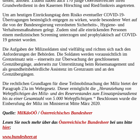
stehen, ablösen. Zudem haben auch 170 junge Oberösterreicher ihren
Grundwehrdienst in den Kasernen Hörsching und Ried/Innkreis angetreten.
Um am heutigen Einrückungstag dem Risiko eventueller COVID-19-
Übertragungen bestmöglich entgegen zu wirken, wurde besonderer Wert auf
die von der Bundesregierung verordneten Sicherheits-, Hygiene- und
Verhaltensmaßnahmen gelegt. Zudem sind alle einrückenden Personen
einem medizinischen Screening unterzogen und prophylaktisch auf COVID-
19 getestet worden.
Die Aufgaben der Milizsoldaten sind vielfältig und richten sich nach den
Anforderungen der Behörden. Die Soldaten werden voraussichtlich im
Grenzeinsatz sein – einerseits zur Überwachung der geschlossenen
Grenzübergänge, anderseits zur Unterstützung beim Reisemanagement und
als gesundheitsbehördliche Assistenz im Grenzraum und an den
Grenzübergängen.
Die rechtlichen Grundlagen für diese Teilmobilmachung der Miliz bietet der
Paragraph 23a im Wehrgesetz. Dieser ermöglicht die
„Heranziehung von
Wehrpflichtigen des Miliz- und des Reservestandes zum Einsatzpräsenzdienst
bis zu einer Gesamtzahl von 5.000 Wehrpflichtigen.“
Beschlossen wurde die
Einberufung der Miliz im Ministerrat Mitte März 2020.
Quelle:
MilKdoOÖ
/
Österreichisches Bundesheer
Lesen Sie noch mehr über das
Österreichische Bundesheer
bei uns bitte
hier
;
www.bundesheer.at