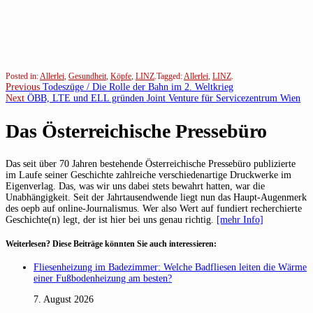
Posted in:
Allerlei
,
Gesundheit
,
Köpfe
,
LINZ
.
Tagged:
Allerlei
,
LINZ
.
Beitragsnavigation
Previous
Previous
Todeszüge / Die Rolle der Bahn im 2. Weltkrieg
Next
post:
Next
ÖBB, LTE und ELL gründen Joint Venture für Servicezentrum Wien
post:
Das Österreichische Pressebüro
Das seit über 70 Jahren bestehende Österreichische Pressebüro publizierte
im Laufe seiner Geschichte zahlreiche verschiedenartige Druckwerke im
Eigenverlag. Das, was wir uns dabei stets bewahrt hatten, war die
Unabhängigkeit. Seit der Jahrtausendwende liegt nun das Haupt-Augenmerk
des oepb auf online-Journalismus. Wer also Wert auf fundiert recherchierte
Geschichte(n) legt, der ist hier bei uns genau richtig.
[mehr Info]
Weiterlesen? Diese Beiträge könnten Sie auch interessieren:
Fliesenheizung im Badezimmer: Welche Badfliesen leiten die Wärme
einer Fußbodenheizung am besten?
7. August 2026