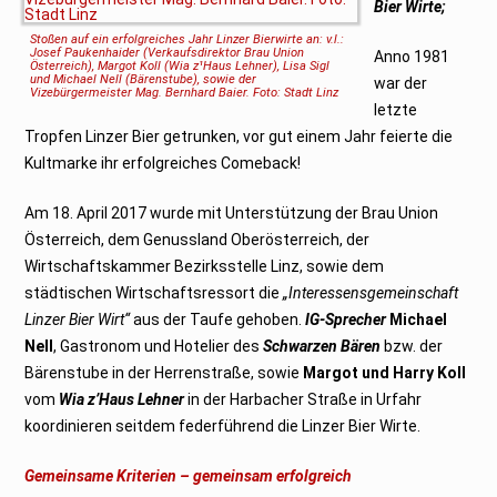
Bier Wirte;
Stoßen auf ein erfolgreiches Jahr Linzer Bierwirte an: v.l.:
Josef Paukenhaider (Verkaufsdirektor Brau Union
Anno 1981
Österreich), Margot Koll (Wia z¹Haus Lehner), Lisa Sigl
und Michael Nell (Bärenstube), sowie der
war der
Vizebürgermeister Mag. Bernhard Baier. Foto: Stadt Linz
letzte
Tropfen Linzer Bier getrunken, vor gut einem Jahr feierte die
Kultmarke ihr erfolgreiches Comeback!
Am 18. April 2017 wurde mit Unterstützung der Brau Union
Österreich, dem Genussland Oberösterreich, der
Wirtschaftskammer Bezirksstelle Linz, sowie dem
städtischen Wirtschaftsressort die
„Interessensgemeinschaft
Linzer Bier Wirt“
aus der Taufe gehoben.
IG-Sprecher
Michael
Nell
, Gastronom und Hotelier des
Schwarzen Bären
bzw. der
Bärenstube in der Herrenstraße, sowie
Margot und Harry Koll
vom
Wia z’Haus Lehner
in der Harbacher Straße in Urfahr
koordinieren seitdem federführend die Linzer Bier Wirte.
Gemeinsame Kriterien – gemeinsam erfolgreich