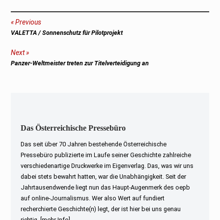
Beitragsnavigation
Previous
Previous
VALETTA / Sonnenschutz für Pilotprojekt
post:
Next
Next
Panzer-Weltmeister treten zur Titelverteidigung an
post:
Das Österreichische Pressebüro
Das seit über 70 Jahren bestehende Österreichische
Pressebüro publizierte im Laufe seiner Geschichte zahlreiche
verschiedenartige Druckwerke im Eigenverlag. Das, was wir uns
dabei stets bewahrt hatten, war die Unabhängigkeit. Seit der
Jahrtausendwende liegt nun das Haupt-Augenmerk des oepb
auf online-Journalismus. Wer also Wert auf fundiert
recherchierte Geschichte(n) legt, der ist hier bei uns genau
richtig.
[mehr Info]