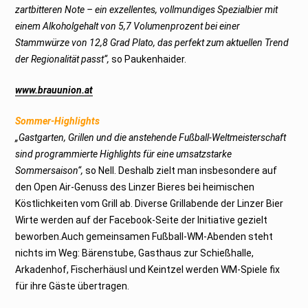
zartbitteren Note – ein exzellentes, vollmundiges Spezialbier mit
einem Alkoholgehalt von 5,7 Volumenprozent bei einer
Stammwürze von 12,8 Grad Plato, das perfekt zum aktuellen Trend
der Regionalität passt“,
so Paukenhaider.
www.brauunion.at
Sommer-Highlights
„Gastgarten, Grillen und die anstehende Fußball-Weltmeisterschaft
sind programmierte Highlights für eine umsatzstarke
Sommersaison“,
so Nell. Deshalb zielt man insbesondere auf
den Open Air-Genuss des Linzer Bieres bei heimischen
Köstlichkeiten vom Grill ab. Diverse Grillabende der Linzer Bier
Wirte werden auf der Facebook-Seite der Initiative gezielt
beworben.Auch gemeinsamen Fußball-WM-Abenden steht
nichts im Weg: Bärenstube, Gasthaus zur Schießhalle,
Arkadenhof, Fischerhäusl und Keintzel werden WM-Spiele fix
für ihre Gäste übertragen.