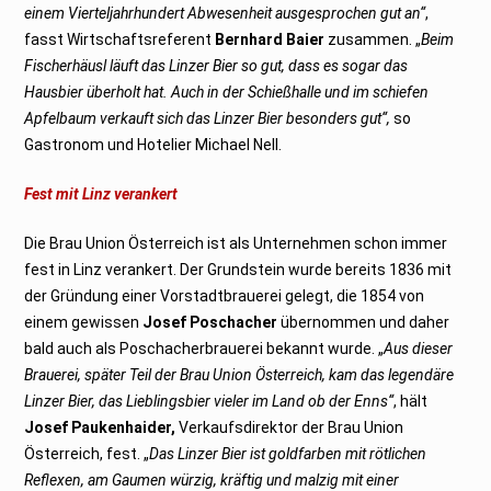
einem Vierteljahrhundert Abwesenheit ausgesprochen gut an“
,
fasst Wirtschaftsreferent
Bernhard Baier
zusammen. „
Beim
Fischerhäusl läuft das Linzer Bier so gut, dass es sogar das
Hausbier überholt hat. Auch in der Schießhalle und im schiefen
Apfelbaum verkauft sich das Linzer Bier besonders gut“,
so
Gastronom und Hotelier Michael Nell.
Fest mit Linz verankert
Die Brau Union Österreich ist als Unternehmen schon immer
fest in Linz verankert. Der Grundstein wurde bereits 1836 mit
der Gründung einer Vorstadtbrauerei gelegt, die 1854 von
einem gewissen
Josef Poschacher
übernommen und daher
bald auch als Poschacherbrauerei bekannt wurde. „
Aus dieser
Brauerei, später Teil der Brau Union Österreich, kam das legendäre
Linzer Bier, das Lieblingsbier vieler im Land ob der Enns“
, hält
Josef Paukenhaider,
Verkaufsdirektor der Brau Union
Österreich, fest. „
Das Linzer Bier ist goldfarben mit rötlichen
Reflexen, am Gaumen würzig, kräftig und malzig mit
einer