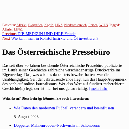
Posted in:
Allerlei
,
Biografien
,
Köpfe
,
LINZ
,
Niederösterreich
,
Reisen
,
WIEN
.
Tagged:
Allerlei
,
LINZ
.
Beitragsnavigation
Previous
Previous
DIE MEDIZIN UND IHRE Feinde
Next
post:
Next
Wie kann man in Rohstoffmärkte und Öl investieren?
post:
Das Österreichische Pressebüro
Das seit über 70 Jahren bestehende Österreichische Pressebüro publizierte
im Laufe seiner Geschichte zahlreiche verschiedenartige Druckwerke im
Eigenverlag. Das, was wir uns dabei stets bewahrt hatten, war die
Unabhängigkeit. Seit der Jahrtausendwende liegt nun das Haupt-Augenmerk
des oepb auf online-Journalismus. Wer also Wert auf fundiert recherchierte
Geschichte(n) legt, der ist hier bei uns genau richtig.
[mehr Info]
Weiterlesen? Diese Beiträge könnten Sie auch interessieren:
Wie Daten den modernen Fußball verändern und beeinflussen
5. August 2026
Doppelter Mähnenrobben-Nachwuchs in Schönbrunn