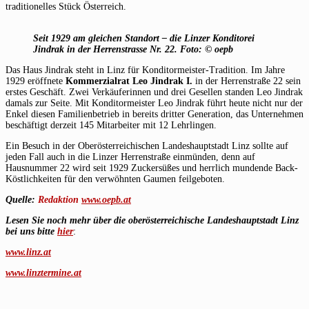
traditionelles Stück Österreich.
Seit 1929 am gleichen Standort – die Linzer Konditorei
Jindrak in der Herrenstrasse Nr. 22.
Foto: © oepb
Das Haus Jindrak steht in Linz für Konditormeister-Tradition. Im Jahre
1929 eröffnete
Kommerzialrat Leo Jindrak I.
in der Herrenstraße 22 sein
erstes Geschäft. Zwei Verkäuferinnen und drei Gesellen standen Leo Jindrak
damals zur Seite. Mit Konditormeister Leo Jindrak führt heute nicht nur der
Enkel diesen Familienbetrieb in bereits dritter Generation, das Unternehmen
beschäftigt derzeit 145 Mitarbeiter mit 12 Lehrlingen.
Ein Besuch in der Oberösterreichischen Landeshauptstadt Linz sollte auf
jeden Fall auch in die Linzer Herrenstraße einmünden, denn auf
Hausnummer 22 wird seit 1929 Zuckersüßes und herrlich mundende Back-
Köstlichkeiten für den verwöhnten Gaumen feilgeboten.
Quelle:
Redaktion
www.oepb.at
Lesen Sie noch mehr über die oberösterreichische Landeshauptstadt Linz
bei uns bitte
hier
:
www.linz.at
www.linztermine.at