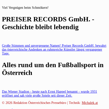
Viel Vergnügen beim Schmökern!
PREISER RECORDS GmbH. -
Geschichte bleibt lebendig
Große Stimmen und unvergessene Namen! Preiser Records GmbH. bewahrt
das österreichische Andenken an ruhmreiche Künstler längst vergangener
Tage.
Alles rund um den Fußballsport in
Österreich
Das Wiener Stadion - heute nach Ernst Happel benannt - wurde 1931
eröffnet und sah viele große Spiele seit dieser Zeit.
© 2026
Redaktion Österreichisches Pressebüro | Technik:
Michalek.at