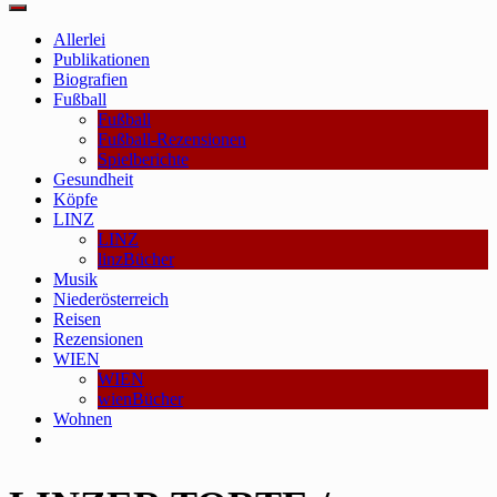
Main
Menu
Allerlei
Publikationen
Biografien
Fußball
Fußball
Fußball-Rezensionen
Spielberichte
Gesundheit
Köpfe
LINZ
LINZ
linzBücher
Musik
Niederösterreich
Reisen
Rezensionen
WIEN
WIEN
wienBücher
Wohnen