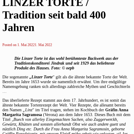
LINZER TORTE /
Tradition seit bald 400
Jahren
Posted on
1. Mai 2022
1. Mai 2022
Die Linzer Torte ist das wohl berühmteste Backwerk aus der
Traditionskonditorei Jindrak und seit 1929 das beliebteste
Produkt des Hauses.
Foto: © oepb
Die sogenannte
„Linzer Torte
“ gilt als die älteste bekannte Torte der Welt.
Bereits im Jahre 1653 wurde sie namentlich erwähnt. Um ihre endgültige
Namensgebung ranken sich allerdings zahlreiche Mythen und Geschichterln
…
Das überlieferte Rezept stammt aus dem 17. Jahrhundert, es ist somit das
älteste bekannte Tortenrezept der Welt. Vier Rezepte, die allesamt bereits
den Namen
„Linz
“ im Titel tragen, stehen im Kochbuch der
Gräfin Anna
Margarita
Sagramosa
(Verona) aus dem Jahre 1653. Dieses Buch mit dem
Titel „
Buech von allerley Eingemachten Sachen, also Zuggerwerckh,
Gewürtz, Khütten und sonsten allerhandt Obst wie auch andere guett und
nützlich Ding etc. Durch die Frau Anna Margarita Sagramosin, geborne
Gräffin Paradeiserin, mit grossen Fleisß mühe arbeit wie unkosten, vil Jar