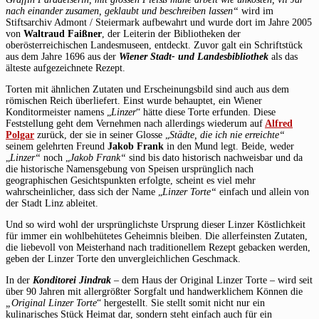
nach einander zusamen, geklaubt und beschreiben lassen“
wird im
Stiftsarchiv Admont / Steiermark aufbewahrt und wurde dort im Jahre 2005
von
Waltraud Faißner
, der Leiterin der Bibliotheken der
oberösterreichischen Landesmuseen, entdeckt. Zuvor galt ein Schriftstück
aus dem Jahre 1696 aus der
Wiener Stadt- und Landesbibliothek
als das
älteste aufgezeichnete Rezept.
Torten mit ähnlichen Zutaten und Erscheinungsbild sind auch aus dem
römischen Reich überliefert. Einst wurde behauptet, ein Wiener
Konditormeister namens „
Linzer
“ hätte diese Torte erfunden. Diese
Feststellung geht dem Vernehmen nach allerdings wiederum auf
Alfred
Polgar
zurück, der sie in seiner Glosse „
Städte, die ich nie erreichte“
seinem gelehrten Freund
Jakob Frank
in den Mund legt. Beide, weder
„
Linzer“
noch „
Jakob Frank“
sind bis dato historisch nachweisbar und da
die historische Namensgebung von Speisen ursprünglich nach
geographischen Gesichtspunkten erfolgte, scheint es viel mehr
wahrscheinlicher, dass sich der Name „
Linzer Torte“
einfach und allein von
der Stadt Linz ableitet.
Und so wird wohl der ursprünglichste Ursprung dieser Linzer Köstlichkeit
für immer ein wohlbehütetes Geheimnis bleiben. Die allerfeinsten Zutaten,
die liebevoll von Meisterhand nach traditionellem Rezept gebacken werden,
geben der Linzer Torte den unvergleichlichen Geschmack.
In der
Konditorei Jindrak
– dem Haus der Original Linzer Torte – wird seit
über 90 Jahren mit allergrößter Sorgfalt und handwerklichem Können die
„Original Linzer Torte
“ hergestellt. Sie stellt somit nicht nur ein
kulinarisches Stück Heimat dar, sondern steht einfach auch für ein