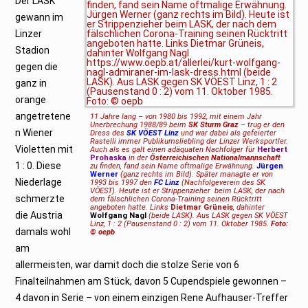
Der LASK
gewann im
Linzer
Stadion
gegen die
ganz in
orange
angetretene
11 Jahre lang – von 1980 bis 1992, mit einem Jahr
Unerbrechung 1988/89 beim
SK Sturm Graz
– trug er den
n Wiener
Dress des
SK VÖEST Linz
und war dabei als gefeierter
Rastelli immer Publikumsliebling der Linzer Werksportler.
Violetten mit
Auch als es galt einen adäquaten Nachfolger für
Herbert
Prohaska
in der
Österreichischen Nationalmannschaft
1 : 0. Diese
zu finden, fand sein Name oftmalige Erwähnung.
Jürgen
Werner
(ganz rechts im Bild). Später managte er von
Niederlage
1993 bis 1997 den
FC Linz
(Nachfolgeverein des SK
VÖEST). Heute ist er Strippenzieher beim LASK, der nach
schmerzte
dem fälschlichen Corona-Training seinen Rücktritt
angeboten hatte. Links
Dietmar Grüneis
, dahinter
die Austria
Wolfgang Nagl
(beide LASK). Aus LASK gegen SK VÖEST
Linz, 1 : 2 (Pausenstand 0 : 2) vom 11. Oktober 1985.
Foto:
damals wohl
© oepb
am
allermeisten, war damit doch die stolze Serie von 6
Finalteilnahmen am Stück, davon 5 Cupendspiele gewonnen –
4 davon in Serie – von einem einzigen Rene Aufhauser-Treffer