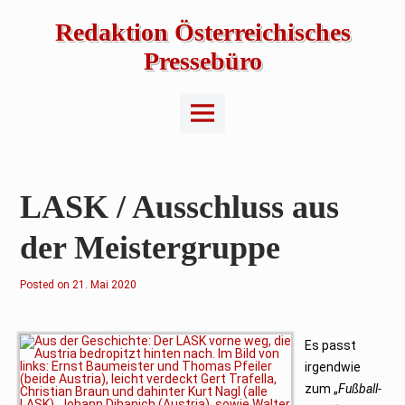
Skip
to
Redaktion Österreichisches
content
Pressebüro
Main
Menu
LASK / Ausschluss aus
der Meistergruppe
Posted on
2
21. Mai 2020
2
.
M
a
i
Es passt
2
irgendwie
0
2
zum „
Fußball-
0