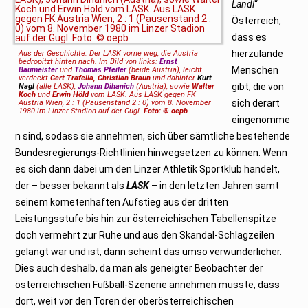
Landl
“
Österreich,
dass es
hierzulande
Aus der Geschichte: Der LASK vorne weg, die Austria
bedropitzt hinten nach. Im Bild von links:
Ernst
Menschen
Baumeister
und
Thomas Pfeiler
(beide Austria), leicht
verdeckt
Gert Trafella, Christian Braun
und dahinter
Kurt
gibt, die von
Nagl
(alle LASK),
Johann Dihanich
(Austria), sowie
Walter
Koch
und
Erwin Höld
vom LASK. Aus LASK gegen FK
sich derart
Austria Wien, 2 : 1 (Pausenstand 2 : 0) vom 8. November
1980 im Linzer Stadion auf der Gugl.
Foto: © oepb
eingenomme
n sind, sodass sie annehmen, sich über sämtliche bestehende
Bundesregierungs-Richtlinien hinwegsetzen zu können. Wenn
es sich dann dabei um den Linzer Athletik Sportklub handelt,
der – besser bekannt als
LASK
– in den letzten Jahren samt
seinem kometenhaften Aufstieg aus der dritten
Leistungsstufe bis hin zur österreichischen Tabellenspitze
doch vermehrt zur Ruhe und aus den Skandal-Schlagzeilen
gelangt war und ist, dann scheint das umso verwunderlicher.
Dies auch deshalb, da man als geneigter Beobachter der
österreichischen Fußball-Szenerie annehmen musste, dass
dort, weit vor den Toren der oberösterreichischen