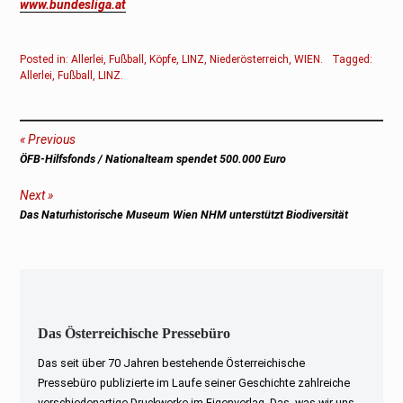
www.bundesliga.at
Posted in:
Allerlei
,
Fußball
,
Köpfe
,
LINZ
,
Niederösterreich
,
WIEN
.
Tagged:
Allerlei
,
Fußball
,
LINZ
.
Beitragsnavigation
Previous
Previous
ÖFB-Hilfsfonds / Nationalteam spendet 500.000 Euro
post:
Next
Next
Das Naturhistorische Museum Wien NHM unterstützt Biodiversität
post:
Das Österreichische Pressebüro
Das seit über 70 Jahren bestehende Österreichische
Pressebüro publizierte im Laufe seiner Geschichte zahlreiche
verschiedenartige Druckwerke im Eigenverlag. Das, was wir uns