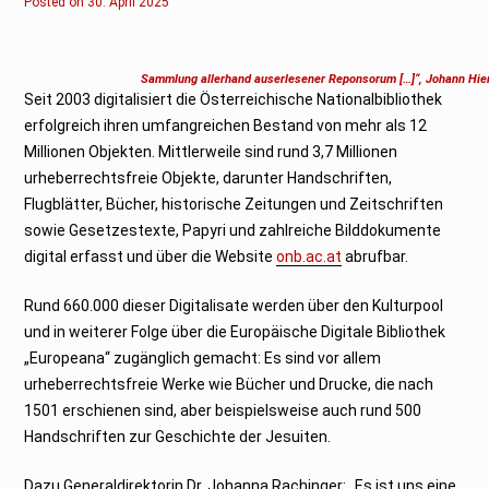
Posted on
3
30. April 2025
0
.
A
p
r
Sammlung allerhand auserlesener Reponsorum […]“, Johann Hie
i
Seit 2003 digitalisiert die Österreichische Nationalbibliothek
l
2
erfolgreich ihren umfangreichen Bestand von mehr als 12
0
2
Millionen Objekten. Mittlerweile sind rund 3,7 Millionen
5
urheberrechtsfreie Objekte, darunter Handschriften,
Flugblätter, Bücher, historische Zeitungen und Zeitschriften
sowie Gesetzestexte, Papyri und zahlreiche Bilddokumente
digital erfasst und über die Website
onb.ac.at
abrufbar.
Rund 660.000 dieser Digitalisate werden über den Kulturpool
und in weiterer Folge über die Europäische Digitale Bibliothek
„Europeana“ zugänglich gemacht: Es sind vor allem
urheberrechtsfreie Werke wie Bücher und Drucke, die nach
1501 erschienen sind, aber beispielsweise auch rund 500
Handschriften zur Geschichte der Jesuiten.
Dazu Generaldirektorin Dr. Johanna Rachinger: „Es ist uns eine