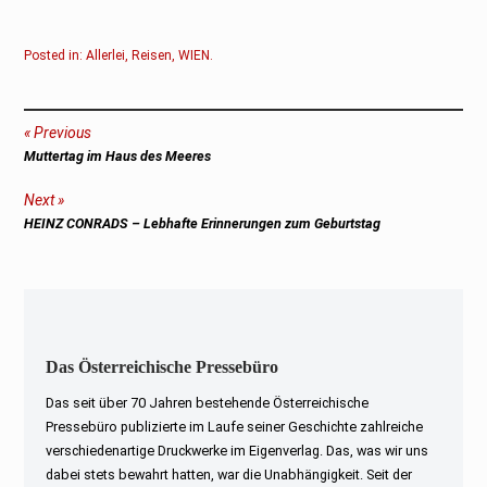
Posted in:
Allerlei
,
Reisen
,
WIEN
.
Beitragsnavigation
Previous
Previous
Muttertag im Haus des Meeres
post:
Next
Next
HEINZ CONRADS – Lebhafte Erinnerungen zum Geburtstag
post:
Das Österreichische Pressebüro
Das seit über 70 Jahren bestehende Österreichische
Pressebüro publizierte im Laufe seiner Geschichte zahlreiche
verschiedenartige Druckwerke im Eigenverlag. Das, was wir uns
dabei stets bewahrt hatten, war die Unabhängigkeit. Seit der