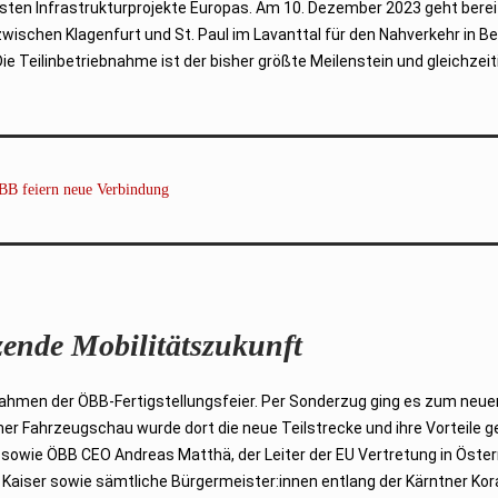
sten Infrastrukturprojekte Europas. Am 10. Dezember 2023 geht bereits
wischen Klagenfurt und St. Paul im Lavanttal für den Nahverkehr in B
ie Teilinbetriebnahme ist der bisher größte Meilenstein und gleichzeit
BB feiern neue Verbindung
nzende Mobilitätszukunft
men der ÖBB-Fertigstellungsfeier. Per Sonderzug ging es zum neuen Bf
er Fahrzeugschau wurde dort die neue Teilstrecke und ihre Vorteile gef
 sowie ÖBB CEO Andreas Matthä, der Leiter der EU Vertretung in Öster
Kaiser sowie sämtliche Bürgermeister:innen entlang der Kärntner Ko