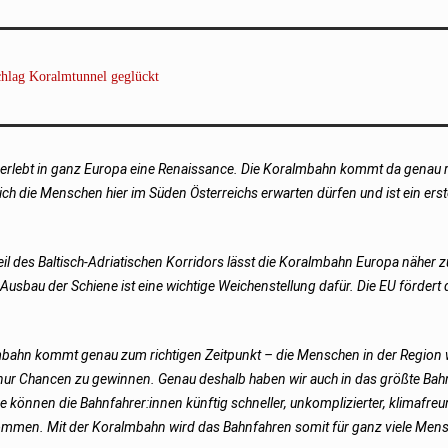
chlag Koralmtunnel geglückt
erlebt in ganz Europa eine Renaissance. Die Koralmbahn kommt da genau richt
h die Menschen hier im Süden Österreichs erwarten dürfen und ist ein erste
eil des Baltisch-Adriatischen Korridors lässt die Koralmbahn Europa näher
Ausbau der Schiene ist eine wichtige Weichenstellung dafür. Die EU fördert
bahn kommt genau zum richtigen Zeitpunkt – die Menschen in der Region wo
n nur Chancen zu gewinnen. Genau deshalb haben wir auch in das größte Ba
cke können die Bahnfahrer:innen künftig schneller, unkomplizierter, klimafr
 kommen. Mit der Koralmbahn wird das Bahnfahren somit für ganz viele Me