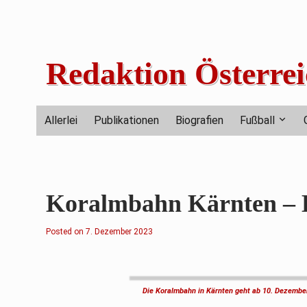
Skip
to
content
Redaktion Österrei
Allerlei
Publikationen
Biografien
Fußball
Koralmbahn Kärnten – Ba
Posted on
7
7. Dezember 2023
.
D
e
z
e
m
Die Koralmbahn in Kärnten geht ab 10. Dezember
b
e