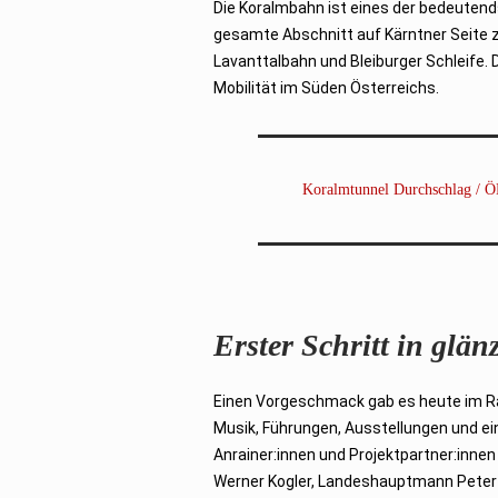
Die Koralmbahn ist eines der bedeutend
r
2
gesamte Abschnitt auf Kärntner Seite z
0
2
Lavanttalbahn und Bleiburger Schleife. D
3
Mobilität im Süden Österreichs.
Koralmtunnel Durchschlag / Ö
Erster Schritt in glä
Einen Vorgeschmack gab es heute im Rah
Musik, Führungen, Ausstellungen und ein
Anrainer:innen und Projektpartner:innen
Werner Kogler, Landeshauptmann Peter 