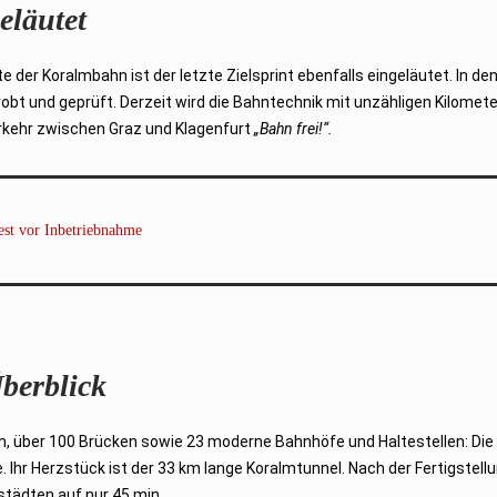
geläutet
e der Koralmbahn ist der letzte Zielsprint ebenfalls eingeläutet. In d
robt und geprüft. Derzeit wird die Bahntechnik mit unzähligen Kilomet
rkehr zwischen Graz und Klagenfurt
„Bahn frei!“.
est vor Inbetriebnahme
berblick
m, über 100 Brücken sowie 23 moderne Bahnhöfe und Haltestellen: Di
. Ihr Herzstück ist der 33 km lange Koralmtunnel. Nach der Fertigstellu
tädten auf nur 45 min.