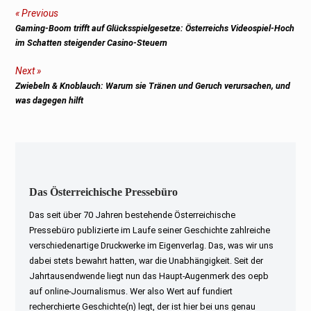
Beitragsnavigation
Previous
Previous
Gaming-Boom trifft auf Glücksspielgesetze: Österreichs Videospiel-Hoch
post:
im Schatten steigender Casino-Steuern
Next
Next
Zwiebeln & Knoblauch: Warum sie Tränen und Geruch verursachen, und
post:
was dagegen hilft
Das Österreichische Pressebüro
Das seit über 70 Jahren bestehende Österreichische
Pressebüro publizierte im Laufe seiner Geschichte zahlreiche
verschiedenartige Druckwerke im Eigenverlag. Das, was wir uns
dabei stets bewahrt hatten, war die Unabhängigkeit. Seit der
Jahrtausendwende liegt nun das Haupt-Augenmerk des oepb
auf online-Journalismus. Wer also Wert auf fundiert
recherchierte Geschichte(n) legt, der ist hier bei uns genau