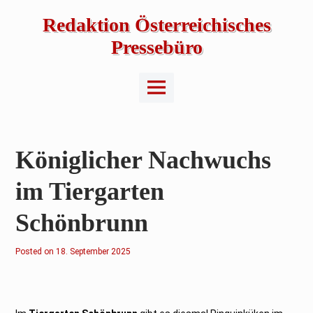
Skip
to
Redaktion Österreichisches
content
Pressebüro
Main
Menu
Königlicher Nachwuchs
im Tiergarten
Schönbrunn
Posted on
1
18. September 2025
8
.
S
e
p
t