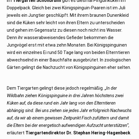
Im
Tiergarten Schönbrunn
gibt es diesmal Pinguinküken im
e
m
Doppelpack. Gleich bei zwei Königspinguin-Paaren ist im Juli
b
e
jeweils ein Jungtier geschlüpft. Mit ihrem braunen Dunenkleid
r
2
sind die Küken sehr leicht von ihren Eltern zu unterscheiden
0
2
und gehen im Gegensatz zu diesen noch nicht ins Wasser.
5
Denn ihr wasserabweisendes Gefieder bekommen die
Jungvögel erst mit etwa zehn Monaten. Bei Königspinguinen
wird ein einzelnes Ei rund 50 Tage lang von beiden Elterntieren
abwechselnd in einer Bauchfalte ausgebrütet. In zoologischen
Gärten gelingt die Nachzucht von Königspinguinen eher selten.
Dem Tiergarten gelingt diese jedoch regelmäßig. „
In der
Wildbahn ziehen Königspinguine in drei Jahren höchstens zwei
Küken auf, da diese rund ein Jahr lang von den Elterntieren
abhängig sind. Bei uns ziehen sie jedes Jahr erfolgreich Nachwuchs
auf, da wir ab einem gewissen Zeitpunkt Fisch zufüttern und damit
die Eltern bei der energetisch aufwendigen Aufzucht unterstützen“,
erläutert
Tiergartendirektor Dr. Stephan Hering-Hagenbeck
.