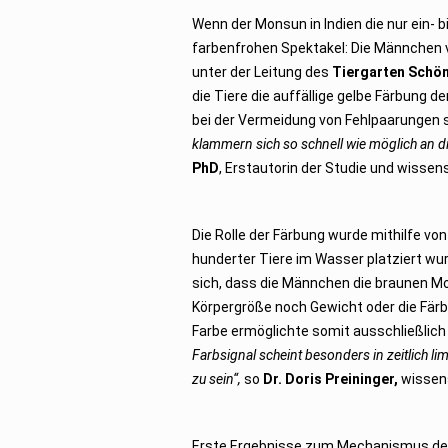
o
Wenn der Monsun in Indien die nur ein-
b
e
farbenfrohen Spektakel: Die Männchen 
r
2
unter der Leitung des
Tiergarten Schö
0
2
die Tiere die auffällige gelbe Färbung 
5
bei der Vermeidung von Fehlpaarungen sp
klammern sich so schnell wie möglich an 
PhD
, Erstautorin der Studie und wissen
Die Rolle der Färbung wurde mithilfe 
hunderter Tiere im Wasser platziert wu
sich, dass die Männchen die braunen Mo
Körpergröße noch Gewicht oder die Färb
Farbe ermöglichte somit ausschließlic
Farbsignal scheint besonders in zeitlich li
zu sein“,
so
Dr. Doris Preininger,
wissens
Erste Ergebnisse zum Mechanismus des 