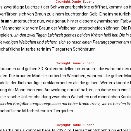
Copyright: Daniel Zupanc
 bis zweitägige Laichzeit der Schwarznarbenkröte eröffnet, kommt es i
verfärben sich von Braun zu einem leuchtenden Gelb. Eine im natürli
nbrunn
untersuchte nun, was genau hinter diesem dynamischen Farbwe
der Männchen klar vom Braun der Weibchen unterscheiden können. Die Fä
ielen. „
In den zwei Tagen Laichzeit geht es bei den Kröten heiß her. Die i
die wenigen Weibchen und sichern sich so rasch einen Paarungspartner am
schaftliche Mitarbeiterin im Tiergarten Schönbrunn.
Copyright: Daniel Zupanc
von braunen und gelben 3D-Krötenmodellen untersucht, die während d
rden. Die braunen Modelle imitierten Weibchen, während die gelben Mo
delle deutlich häufiger umklammerten als die gelben. Weiters konnte
ung der Männchen eine Auswirkung darauf hatten, ob diese sich eine P
h die rasche Unterscheidung zwischen Weibchen und männlichen Konku
mitierten Fortpflanzungsereignissen mit hoher Konkurrenz, wie es bei den Sc
chaftliche Mitarbeiterin im Tiergarten.
Copyright: Daniel Zupanc
Farbsignals konnten bereits 2022 im Tiergarten Schönbrunn erforsch