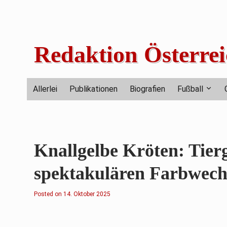
Skip
to
content
Redaktion Österrei
Allerlei
Publikationen
Biografien
Fußball
Knallgelbe Kröten: Tier
spektakulären Farbwech
Posted on
1
14. Oktober 2025
4
.
O
k
t