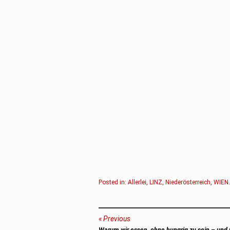
Posted in:
Allerlei
,
LINZ
,
Niederösterreich
,
WIEN
.
Beitragsnavigation
Previous
Previous
Warum wir essen, ohne hungrig zu sein – und 