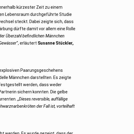
nnerhalb kürzester Zeit zu einem
chen Lebensraum durchgeführte Studie
chsel steckt. Dabei zeigte sich, dass
rbung dürfte damit vor allem eine Rolle
n der Überzahl befindlichen Männchen
 Gewässer
“, erläutert
Susanne Stückler,
es explosiven Paarungsgeschehens
delle Männchen darstellten. Es zeigte
 festgestellt werden, dass weder
artnerin sichern konnten. Die gelbe
rrenten. „
Dieses reversible, auffällige
hwarznarbenkröten der Fall ist, vorteilhaft
t werden. Es wurde gezeigt, dass der