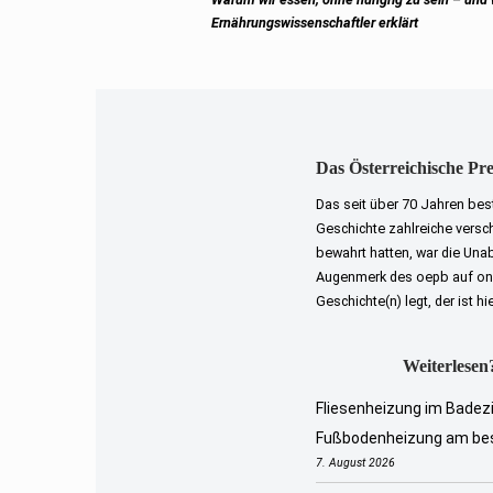
post:
Ernährungswissenschaftler erklärt
Das Österreichische Pr
Das seit über 70 Jahren bes
Geschichte zahlreiche versch
bewahrt hatten, war die Una
Augenmerk des oepb auf onli
Geschichte(n) legt, der ist hi
Weiterlesen?
Fliesenheizung im Badez
Fußbodenheizung am be
7. August 2026