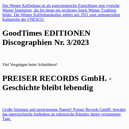
Das Wiener Kaffeehaus ist als gastronomische Einrichtung eine typische
Wiener Institution, die bis heute ein wichtiges Stück Wiener Tradition
bildet. Die Wiener Kaffeehauskultur gehört seit 2011 zum immateriellen
Kulturerbe der UNESCO.
GoodTimes EDITIONEN
Discographien Nr. 3/2023
Viel Vergnügen beim Schmökern!
PREISER RECORDS GmbH. -
Geschichte bleibt lebendig
Große Stimmen und unvergessene Namen! Preiser Records GmbH. bewahrt
das österreichische Andenken an ruhmreiche Künstler längst vergangener
Tage.