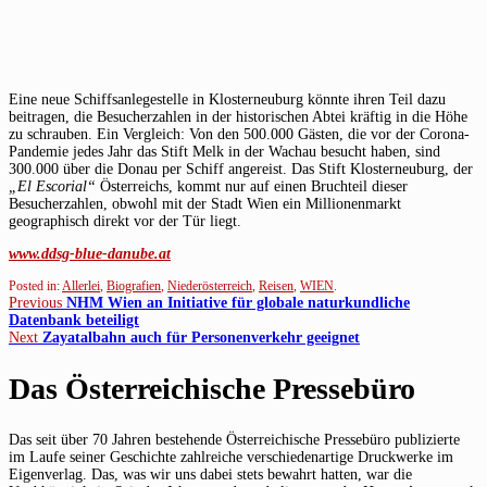
Eine neue Schiffsanlegestelle in Klosterneuburg könnte ihren Teil dazu
beitragen, die Besucherzahlen in der historischen Abtei kräftig in die Höhe
zu schrauben. Ein Vergleich: Von den 500.000 Gästen, die vor der Corona-
Pandemie jedes Jahr das Stift Melk in der Wachau besucht haben, sind
300.000 über die Donau per Schiff angereist. Das Stift Klosterneuburg, der
„El Escorial“
Österreichs, kommt nur auf einen Bruchteil dieser
Besucherzahlen, obwohl mit der Stadt Wien ein Millionenmarkt
geographisch direkt vor der Tür liegt.
www.ddsg-blue-danube.at
Posted in:
Allerlei
,
Biografien
,
Niederösterreich
,
Reisen
,
WIEN
.
Beitragsnavigation
Previous
Previous
NHM Wien an Initiative für globale naturkundliche
post:
Datenbank beteiligt
Next
Next
Zayatalbahn auch für Personenverkehr geeignet
post:
Das Österreichische Pressebüro
Das seit über 70 Jahren bestehende Österreichische Pressebüro publizierte
im Laufe seiner Geschichte zahlreiche verschiedenartige Druckwerke im
Eigenverlag. Das, was wir uns dabei stets bewahrt hatten, war die