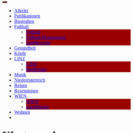
Main
Menu
Allerlei
Publikationen
Biografien
Fußball
Fußball
Fußball-Rezensionen
Spielberichte
Gesundheit
Köpfe
LINZ
LINZ
linzBücher
Musik
Niederösterreich
Reisen
Rezensionen
WIEN
WIEN
wienBücher
Wohnen