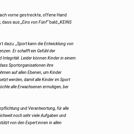
 nach vorne gestreckte, offene Hand
r, dass aus
„Eins von Fünf“
bald
„KEINS
rt dazu:
„Sport kann die Entwicklung von
nzen. Er schafft ein Gefühl der
d Integrität. Leider können Kinder in einem
, dass Sportorganisationen ihre
ahmen auf allen Ebenen, um Kinder
zt werden, damit alle Kinder im Sport
möchte alle Erwachsenen ermutigen, bei
rpflichtung und Verantwortung, für alle
eichweit noch sehr viele Aufgaben und
ützt von den Expert:innen in allen