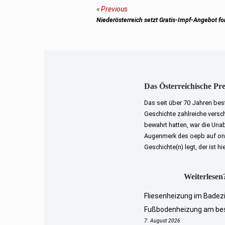
Beitragsnavigation
Previous
Previous
Niederösterreich setzt Gratis-Impf-Angebot fo
post:
Das Österreichische Pr
Das seit über 70 Jahren bes
Geschichte zahlreiche versch
bewahrt hatten, war die Una
Augenmerk des oepb auf onli
Geschichte(n) legt, der ist hi
Weiterlesen?
Fliesenheizung im Badez
Fußbodenheizung am be
7. August 2026