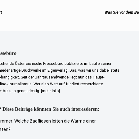
Next
rt
Was Sie vor dem Ba
post:
essebüro
tehende Österreichische Pressebüro publizierte im Laufe seiner
iedenartige Druckwerke im Eigenverlag. Das, was wir uns dabei stets
bhängigkeit. Seit der Jahrtausendwende liegt nun das Haupt-
ne-Journalismus. Wer also Wert auf fundiert recherchierte
er bei uns genau richtig.
[mehr Info]
 Diese Beiträge könnten Sie auch interessieren:
immer: Welche Badfliesen leiten die Wärme einer
sten?