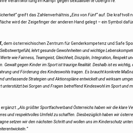
ihre Verantwortung im Kampf gegen sexualisierte Übergriffe.
icherheit“
greift das Zahlenverhältnis
„Eins von Fünf“
auf. Die kraftvoll
fläche wird der Zeigefinger der anderen Hand gelegt – ein Symbol dafü
T,
dem österreichischen Zentrum für Genderkompetenz und Safe Spo
s Selbstwertgefühl, lehrt gesunde Gewohnheiten und wichtige Lebenskompete
erte wie Fairness, Teamgeist, Gleichheit, Disziplin, Integration, Respekt un
. Gewalt gegen Kinder im Sport ist traurige Realität. Deshalb ist es wichtig
Wahrung und Förderung des Kindeswohls tragen. Es braucht konkrete Maßn
d umfassende Strategien und Aktionspläne entwickelt und wirksam umgeset
ort unterstützt bei Sorgen und Fragen betreffend Kindeswohl im Sport und 
r
ergänzt:
„Als größter Sportfachverband Österreichs haben wir die klare Ve
eres und respektvolles Umfeld zu schaffen. Diesbezüglich haben wir österr
ne setzen wir den nächsten Schritt und wollen uns im Kinderschutz unterst
iterentwickeln.“