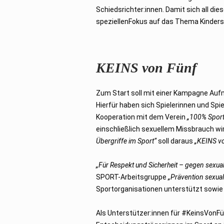
b
Schiedsrichter:innen. Damit sich all d
e
r
speziellenFokus auf das Thema Kinders
2
0
2
3
KEINS von Fünf
Zum Start soll mit einer Kampagne Aufm
Hierfür haben sich Spielerinnen und Spi
Kooperation mit dem Verein
„100% Sport
einschließlich sexuellem Missbrauch wi
Übergriffe im Sport“
soll daraus
„KEINS v
„Für Respekt und Sicherheit – gegen sexual
SPORT-Arbeitsgruppe
„Prävention sexual
Sportorganisationen unterstützt sowie
Als Unterstützer:innen für #KeinsVonFü