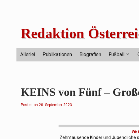
Skip
to
content
Redaktion Österrei
Allerlei
Publikationen
Biografien
Fußball
KEINS von Fünf – Große 
Posted on
2
20. September 2023
0
.
S
e
p
t
Für 
e
m
Zehntausende Kinder und Jugendliche sp