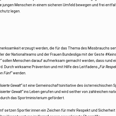
iese jungen Menschen in einem sicheren Umfeld bewegen und frei entfal
chutz legen.
erksamkeit erzeugt werden, die für das Thema des Missbrauchs sensi
eler der Nationalteams und der Frauen Bundesliga mit der Geste #Keins
“
sollen Menschen darauf aufmerksam gemacht werden, dass rund ein
rd. Durch wirksame Prävention und mit Hilfe des Leitfadens
„Für Respek
on Fünf“
werden.
isierte Gewalt“
ist eine Gemeinschaftsinitiative des österreichischen S
isierter Gewalt“
ins Leben gerufen und wird seither von zahlreichen nati
 durch das Sportministerium gefördert.
nf setzen Sportler:innen ein Zeichen für mehr Respekt und Sicherheit