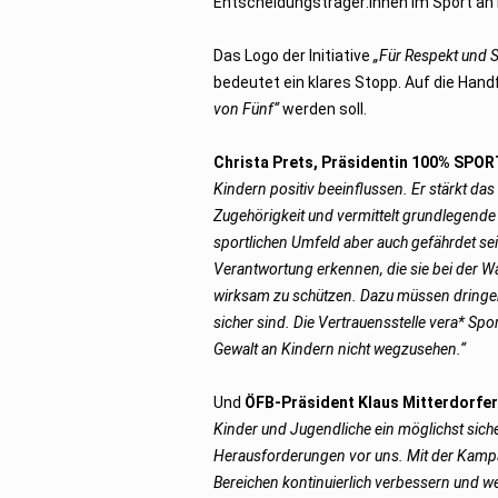
Entscheidungsträger:innen im Sport an 
Das Logo der Initiative
„Für Respekt und S
bedeutet ein klares Stopp. Auf die Hand
von Fünf“
werden soll.
Christa Prets, Präsidentin 100% SPOR
Kindern positiv beeinflussen. Er stärkt da
Zugehörigkeit und vermittelt grundlegende W
sportlichen Umfeld aber auch gefährdet sein
Verantwortung erkennen, die sie bei der 
wirksam zu schützen. Dazu müssen dringen
sicher sind. Die Vertrauensstelle vera* Sp
Gewalt an Kindern nicht wegzusehen.“
Und
ÖFB-Präsident
Klaus Mitterdorfe
Kinder und Jugendliche ein möglichst sich
Herausforderungen vor uns. Mit der Kampag
Bereichen kontinuierlich verbessern und we