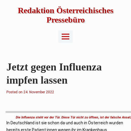
Skip
to
Redaktion Österreichisches
content
Pressebüro
Main
Menu
Jetzt gegen Influenza
impfen lassen
Posted on
2
24. November 2022
4
.
N
o
v
e
Die Influenza steht vor der Tür. Diese Tür nicht zu öffnen, ist der falsche Ans
m
In Deutschland ist sie schon da und auch in Österreich wurden
b
e
bereits erste Patient:innen wegen ihr im Krankenhaus
r