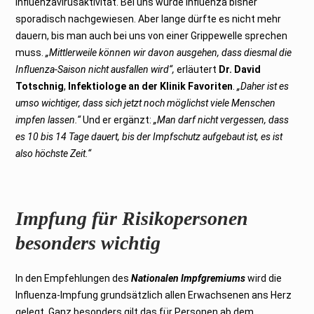
Influenzavirusaktivität. Bei uns wurde Influenza bisher
sporadisch nachgewiesen. Aber lange dürfte es nicht mehr
dauern, bis man auch bei uns von einer Grippewelle sprechen
muss.
„Mittlerweile können wir davon ausgehen, dass diesmal die
Influenza-Saison nicht ausfallen wird“,
erläutert
Dr. David
Totschnig
,
Infektiologe an der Klinik Favoriten
.
„Daher ist es
umso wichtiger, dass sich jetzt noch möglichst viele Menschen
impfen lassen.“
Und er ergänzt:
„Man darf nicht vergessen, dass
es 10 bis 14 Tage dauert, bis der Impfschutz aufgebaut ist, es ist
also höchste Zeit.“
Impfung für Risikopersonen
besonders wichtig
In den Empfehlungen des
Nationalen Impfgremiums
wird die
Influenza-Impfung grundsätzlich allen Erwachsenen ans Herz
gelegt. Ganz besonders gilt das für Personen ab dem