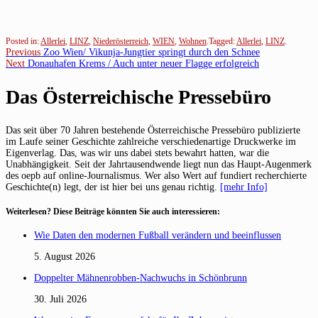
Posted in:
Allerlei
,
LINZ
,
Niederösterreich
,
WIEN
,
Wohnen
.
Tagged:
Allerlei
,
LINZ
.
Beitragsnavigation
Previous
Previous
Zoo Wien/ Vikunja-Jungtier springt durch den Schnee
Next
post:
Next
Donauhafen Krems / Auch unter neuer Flagge erfolgreich
post:
Das Österreichische Pressebüro
Das seit über 70 Jahren bestehende Österreichische Pressebüro publizierte
im Laufe seiner Geschichte zahlreiche verschiedenartige Druckwerke im
Eigenverlag. Das, was wir uns dabei stets bewahrt hatten, war die
Unabhängigkeit. Seit der Jahrtausendwende liegt nun das Haupt-Augenmerk
des oepb auf online-Journalismus. Wer also Wert auf fundiert recherchierte
Geschichte(n) legt, der ist hier bei uns genau richtig.
[mehr Info]
Weiterlesen? Diese Beiträge könnten Sie auch interessieren:
Wie Daten den modernen Fußball verändern und beeinflussen
5. August 2026
Doppelter Mähnenrobben-Nachwuchs in Schönbrunn
30. Juli 2026