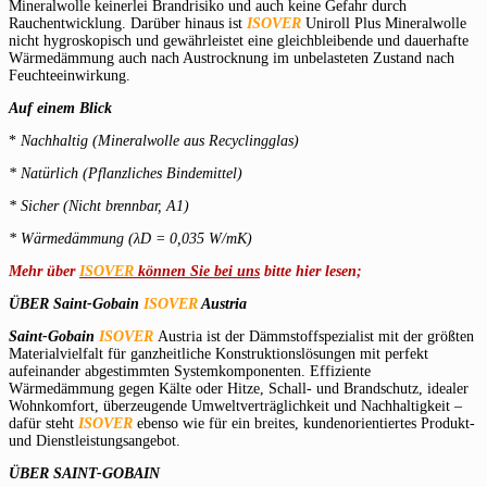
Mineralwolle keinerlei Brandrisiko und auch keine Gefahr durch
Rauchentwicklung. Darüber hinaus ist
ISOVER
Uniroll Plus Mineralwolle
nicht hygroskopisch und gewährleistet eine gleichbleibende und dauerhafte
Wärmedämmung auch nach Austrocknung im unbelasteten Zustand nach
Feuchteeinwirkung.
Auf einem Blick
*
Nachhaltig (Mineralwolle aus Recyclingglas)
* Natürlich (Pflanzliches Bindemittel)
* Sicher (Nicht brennbar, A1)
* Wärmedämmung (λD = 0,035 W/mK)
Mehr über
ISOVER
können Sie bei uns
bitte hier lesen;
ÜBER Saint-Gobain
ISOVER
Austria
Saint-Gobain
ISOVER
Austria ist der Dämmstoffspezialist mit der größten
Materialvielfalt für ganzheitliche Konstruktionslösungen mit perfekt
aufeinander abgestimmten Systemkomponenten. Effiziente
Wärmedämmung gegen Kälte oder Hitze, Schall- und Brandschutz, idealer
Wohnkomfort, überzeugende Umweltverträglichkeit und Nachhaltigkeit –
dafür steht
ISOVER
ebenso wie für ein breites, kundenorientiertes Produkt-
und Dienstleistungsangebot.
ÜBER SAINT-GOBAIN