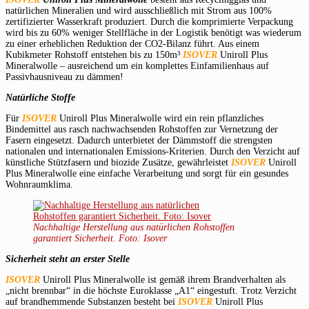
natürlichen Mineralien und wird ausschließlich mit Strom aus 100%
zertifizierter Wasserkraft produziert. Durch die komprimierte Verpackung
wird bis zu 60% weniger Stellfläche in der Logistik benötigt was wiederum
zu einer erheblichen Reduktion der CO2-Bilanz führt. Aus einem
Kubikmeter Rohstoff entstehen bis zu 150m³
ISOVER
Uniroll Plus
Mineralwolle – ausreichend um ein komplettes Einfamilienhaus auf
Passivhausniveau zu dämmen!
Natürliche Stoffe
Für
ISOVER
Uniroll Plus Mineralwolle wird ein rein pflanzliches
Bindemittel aus rasch nachwachsenden Rohstoffen zur Vernetzung der
Fasern eingesetzt. Dadurch unterbietet der Dämmstoff die strengsten
nationalen und internationalen Emissions-Kriterien. Durch den Verzicht auf
künstliche Stützfasern und biozide Zusätze, gewährleistet
ISOVER
Uniroll
Plus Mineralwolle eine einfache Verarbeitung und sorgt für ein gesundes
Wohnraumklima.
Nachhaltige Herstellung aus natürlichen Rohstoffen
garantiert Sicherheit. Foto: Isover
Sicherheit steht an erster Stelle
ISOVER
Uniroll Plus Mineralwolle ist gemäß ihrem Brandverhalten als
„nicht brennbar“ in die höchste Euroklasse „A1“ eingestuft. Trotz Verzicht
auf brandhemmende Substanzen besteht bei
ISOVER
Uniroll Plus