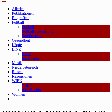
Main
Menu
Allerlei
Publikationen
Biografien
Fußball
Fußball
Fußball-Rezensionen
Spielberichte
Gesundheit
Köpfe
LINZ
LINZ
linzBücher
Musik
Niederösterreich
Reisen
Rezensionen
WIEN
WIEN
wienBücher
Wohnen