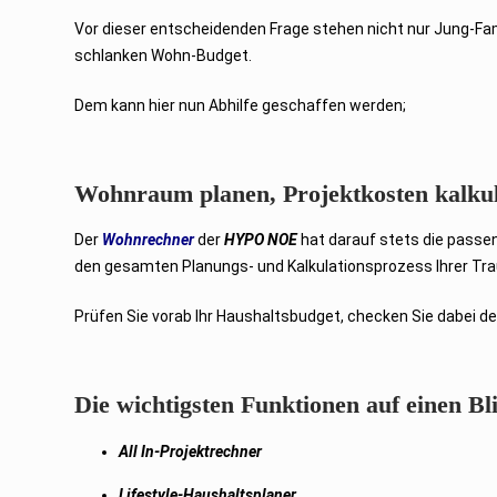
r
2
Vor dieser entscheidenden Frage stehen nicht nur Jung-Fa
0
2
schlanken Wohn-Budget.
3
Dem kann hier nun Abhilfe geschaffen werden;
Wohnraum planen, Projektkosten kalkul
Der
Wohnrechner
der
HYPO NOE
hat darauf stets die passend
den gesamten Planungs- und Kalkulationsprozess Ihrer Tr
Prüfen Sie vorab Ihr Haushaltsbudget, checken Sie dabei d
Die wichtigsten Funktionen auf einen Bl
All In-Projektrechner
Lifestyle-Haushaltsplaner