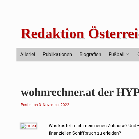
Skip
to
content
Redaktion Österrei
Allerlei
Publikationen
Biografien
Fußball
wohnrechner.at der H
Posted on
2
3. November 2022
7
.
O
k
t
Was kostet mich mein neues Zuhause? Und – ka
o
finanziellen Schiffbruch zu erleiden?
b
e