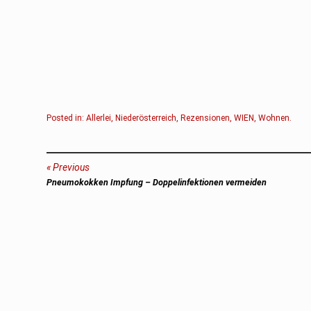
Posted in:
Allerlei
,
Niederösterreich
,
Rezensionen
,
WIEN
,
Wohnen
.
Beitragsnavigation
Previous
Previous
Pneumokokken Impfung – Doppelinfektionen vermeiden
post: