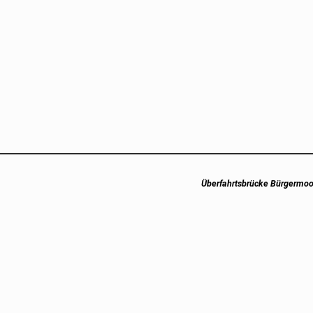
Next
Überfahrtsbrücke Bürgermoo
post: