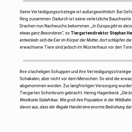
o
b
Seine Verteidigungsstrategie ist außergewöhnlich: Bei Gefa
e
r
Ring zusammen. Dadurch ist seine verletzliche Bauchseite
2
0
Drachen nun Nachwuchs bekommen.
„In Europa gibt es derz
2
1
etwas ganz Besonderes“,
so
Tiergartendirektor Stephan H
entwickeln sich die Eier im Körper der Mutter, dort schlüpfen d
erwachsene Tiere sind jedoch im Wüstenhaus vor den Toren 
Ihre stacheligen Schuppen und ihre Verteidigungsstrategi
Schakalen, aber nicht vor dem Menschen. So sind die erw
abgenommen worden. Zur langfristigen Versorgung wurden 
Tiergarten Schönbrunn gebracht. Hering-Hagenbeck:
„Die b
Westküste Südafrikas. Wie groß ihre Population in der Wildbahn 
davon aus, dass der illegale Handel eine enorme Bedrohung dar