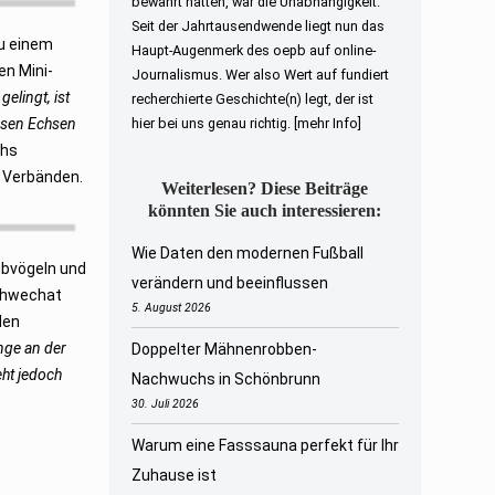
bewahrt hatten, war die Unabhängigkeit.
Seit der Jahrtausendwende liegt nun das
zu einem
Haupt-Augenmerk des oepb auf online-
en Mini-
Journalismus. Wer also Wert auf fundiert
elingt, ist
recherchierte Geschichte(n) legt, der ist
iesen Echsen
hier bei uns genau richtig.
[mehr Info]
chs
n Verbänden.
Weiterlesen? Diese Beiträge
könnten Sie auch interessieren:
Wie Daten den modernen Fußball
ubvögeln und
verändern und beeinflussen
Schwechat
5. August 2026
den
nge an der
Doppelter Mähnenrobben-
eht jedoch
Nachwuchs in Schönbrunn
30. Juli 2026
Warum eine Fasssauna perfekt für Ihr
Zuhause ist