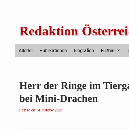
Skip
to
content
Redaktion Österrei
Allerlei
Publikationen
Biografien
Fußball
Herr der Ringe im Tier
bei Mini-Drachen
Posted on
1
14. Oktober 2021
4
.
O
k
t