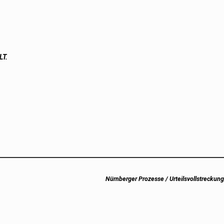
LT.
Next
Nürnberger Prozesse / Urteilsvollstreckung
post: