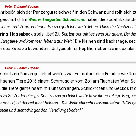
Foto: © Daniel Zupanc
hr beißt sich der Panzergürtelschweif in den Schwanz und rollt sich 
 geschützt. Im
Wiener Tiergarten Schönbrunn
haben die südafrikanisch
eit nur fünf Zoos, in denen Panzergürtelschweife leben. Dass die Nachzucht g
ering-Hagenbeck
stolz.
„Seit 27. September gibt es zwei Jungtiere. Bei d
ie Jungtiere und kommen lebend zur Welt.“
Die Kleinen sind backstage, se
des Zoos zu bewundern. Untypisch für Reptilien leben sie in soziale
Foto: © Daniel Zupanc
e schützen Panzergürtelschweife zwar vor natürlichen Feinden wie Ra
achsenen Tiere 2016 einem Schmuggler vom Zoll am Flughafen Wien 
die Tiere gemeinsam mit Giftschlangen, Schildkröten und Geckos in 
is zu 20 Zentimeter großen Panzergürtelschweife bewohnen felsige Berghä
noch ist, ist derzeit nicht bekannt. Die Weltnaturschutzorganisation IUCN g
stellt und sieht dringenden Handlungsbedarf.“