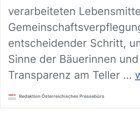
verarbeiteten Lebensmittel
Gemeinschaftsverpflegung
entscheidender Schritt, 
Sinne der Bäuerinnen und
He
Transparenz am Teller …
k
–
En
Redaktion Österreichisches Pressebüro
Sc
st
re
We