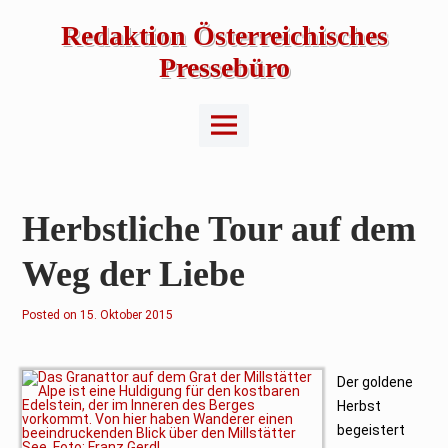
Skip
to
Redaktion Österreichisches
content
Pressebüro
Main
Menu
Herbstliche Tour auf dem
Weg der Liebe
Posted on
1
15. Oktober 2015
5
.
O
k
t
Der goldene
o
Herbst
b
e
begeistert
r
2