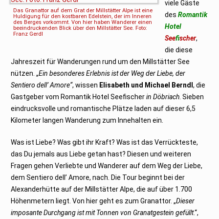
viele Gäste
0
Das Granattor auf dem Grat der Millstätter Alpe ist eine
1
des
Romantik
Huldigung für den kostbaren Edelstein, der im Inneren
5
des Berges vorkommt. Von hier haben Wanderer einen
Hotel
beeindruckenden Blick über den Millstätter See. Foto:
Franz Gerdl
See
f
ischer
,
die diese
Jahreszeit für Wanderungen rund um den Millstätter See
nützen. „
Ein besonderes Erlebnis ist der Weg der Liebe, der
Sentiero dell’ Amore“
, wissen
Elisabeth und Michael Berndl
, die
Gastgeber vom Romantik Hotel Seefischer
in Döbriach
. Sieben
eindrucksvolle und romantische Plätze laden auf dieser 6,5
Kilometer langen Wanderung zum Innehalten ein.
Was ist Liebe? Was gibt ihr Kraft? Was ist das Verrückteste,
das Du jemals aus Liebe getan hast? Diesen und weiteren
Fragen gehen Verliebte und Wanderer auf dem Weg der Liebe,
dem Sentiero dell’ Amore, nach. Die Tour beginnt bei der
Alexanderhütte auf der Millstätter Alpe, die auf über 1.700
Höhenmetern liegt. Von hier geht es zum Granattor. „
Dieser
imposante Durchgang ist mit Tonnen von Granatgestein gefüllt
.“,