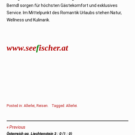
Berndl sorgen für höchsten Gästekomfort und exklusives
Service. Im Mittelpunkt des Romantik Urlaubs stehen Natur,
Wellness und Kulinarik.
www.see
f
ischer.at
Posted in:
Allerlei
,
Reisen
.
Tagged:
Allerlei
.
Beitragsnavigation
Previous
Previous
Österreich gg. Liechtenstein 3 : 0 (1 : 0)