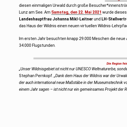
2
diesen einmaligen Urwald durch große Besucher*innenström
Lunz am See. Am
Samstag, den 22. Mai 2021
wurde dieses
Landeshauptfrau Johanna Mikl-Leitner
und
LH-Stellvert
das Haus der Wildnis einen neuen virtuellen Wildnis-Lehrpfa
Im ersten Jahr besuchten knapp 29.000 Meschen die neue At
34.000 Flugstunden.
Die Region fei
„Unser Wildnisgebiet ist nicht nur UNESCO Weltnaturerbe, sonde
Stephan Pernkopf.
„Dank dem Haus der Wildnis war der Urwald
der auch international neue Maßstäbe in der Museumstechnik v
einem Jahr sagen – ist nicht nur ein gemeinsames Projekt der 