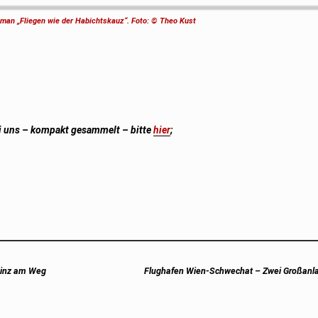
 man „Fliegen wie der Habichtskauz“. Foto: © Theo Kust
i uns – kompakt gesammelt – bitte
hier
;
Next
Linz am Weg
Flughafen Wien-Schwechat – Zwei Großanla
post: