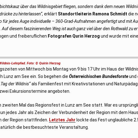
abichtskauz über das Wildnisgebiet fliegen, sondern dank dem neuen Wildn
drücke zu hinterlassen“,
erklärt
Standortleiterin Ramona Schmidt
die 
 für jedes Auge individuelle – 360-Grad-Aufnahmen angefertigt und mit Au
. Auf diesem faszinierenden Weg ist auch ganz viel über den Rothwald zu er
logen und freiberuflichen
Fotografen
Qurin Herzog
und wurde mit ein
Wildnis-Lehrpfad. Foto: © Quirin Herzog
ngszeiten von Mittwoch bis Montag von 9 bis 17 Uhr im Haus der Wildn
ch Lunz am See ein. So begehen die
Österreichischen Bundesforste
und 
„Tag der Wildnis“
als Familienfest mit Kreativstationen und Naturpädag
zwei Exkursionstermine angeboten.
 zweiten Mal das Regionsfest in Lunz am See statt. War es ursprüngli
 nun jedes Jahr als Zeichen der Verbundenheit der Region mit dem Haus
n der Region stattfinden.
Letztes Jahr
lockte das Fest unglaubliche 2
atürlich die bestbesuchteste Veranstaltung.