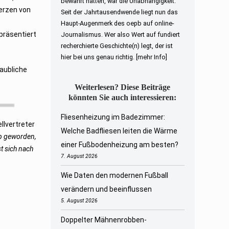
bewahrt hatten, war die Unabhängigkeit.
erzen von
Seit der Jahrtausendwende liegt nun das
Haupt-Augenmerk des oepb auf online-
präsentiert
Journalismus. Wer also Wert auf fundiert
recherchierte Geschichte(n) legt, der ist
hier bei uns genau richtig.
[mehr Info]
laubliche
Weiterlesen? Diese Beiträge
könnten Sie auch interessieren:
Fliesenheizung im Badezimmer:
llvertreter
Welche Badfliesen leiten die Wärme
eb geworden,
einer Fußbodenheizung am besten?
t sich nach
7. August 2026
Wie Daten den modernen Fußball
verändern und beeinflussen
5. August 2026
Doppelter Mähnenrobben-