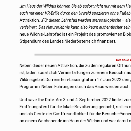
„Im Haus der Wildnis können Sie ab sofort nicht nur mit dem H
auch mit einer VR-Brille durch den Urwald spazieren ohne Fußab
Attraktion.
„Für diesen Lehrpfad wurden stereoskopische – also
verfeinert. Das Naturerlebnis kann also kaum authentischer sein
neue Wildnis-Lehrpfad ist ein Projekt des promovierten Bio
Stipendium des Landes Niederösterreich finanziert.
Der neue 
Neben dieser neuen Attraktion, die zu den regulären Öffnu
ist, laden zusätzlich Veranstaltungen zu einem Besuch na
Wildnisgebiet Dürrenstein-Lassingtal am 17. Juni 2022 den
Programm. Neben Führungen durch das Haus werden auch 
Und save the Date: Am 3. und 4. September 2022 findet zum
Eröffnungsfest für die lokale Bevölkerung gedacht, soll es
und als Geste der Gastfreundlichkeit für die Besucher*inne
an einem Wochenende ins Haus der Wildnis und war damit n