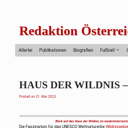
Skip
to
content
Redaktion Österrei
Allerlei
Publikationen
Biografien
Fußball
HAUS DER WILDNIS – Ei
Posted on
2
21. Mai 2022
1
.
M
a
i
2
Blick auf das Haus der Wildnis im niederösterreic
0
Die Faszination für das UNESCO Weltnaturerbe
2
Wildnisgebi