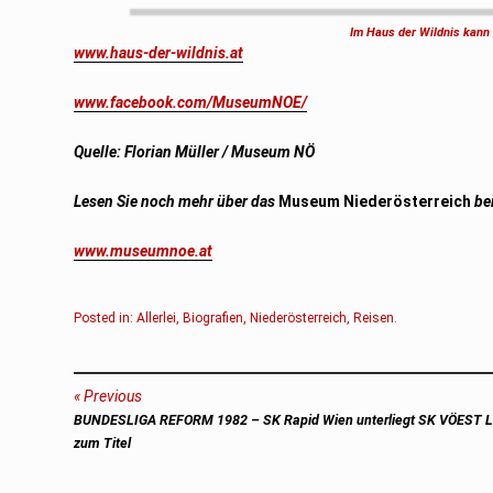
Im Haus der Wildnis kann
www.haus-der-wildnis.at
www.facebook.com/MuseumNOE/
Quelle: Florian Müller / Museum NÖ
Lesen Sie noch mehr über das
Museum Niederösterreich
be
www.museumnoe.at
Posted in:
Allerlei
,
Biografien
,
Niederösterreich
,
Reisen
.
Beitragsnavigation
Previous
Previous
BUNDESLIGA REFORM 1982 – SK Rapid Wien unterliegt SK VÖEST 
post:
zum Titel