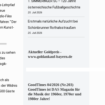
1. SIMMERINGER SC – 120 Jahre
is-Lehrpfad
österreichische Fußballgeschichte
neue
25. Juli 2026
dio-Files
Erstmals natürliche Aufzucht bei
fahren.“
Der
em Kunst-
Schönbrunner Rothalsstraußen
25. Juli 2026
Aktueller Goldpreis -
is zu sehen
www.goldankauf-bayern.de
das
ogik-
ch als
GoodTimes 04/2026 (Nr.203)
 der Wildnis
GoodTimes ist DAS Magazin für
.500 Gäste
die Musik der 1960er, 1970er und
1980er Jahre!