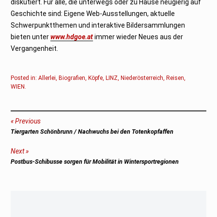
diskutiert. Für alle, die unterwegs oder zu Hause neugierig auf
Geschichte sind: Eigene Web-Ausstellungen, aktuelle
Schwerpunktthemen und interaktive Bildersammlungen
bieten unter
www.hdgoe.at
immer wieder Neues aus der
Vergangenheit.
Posted in:
Allerlei
,
Biografien
,
Köpfe
,
LINZ
,
Niederösterreich
,
Reisen
,
WIEN
.
Beitragsnavigation
Previous
Previous
Tiergarten Schönbrunn / Nachwuchs bei den Totenkopfaffen
post:
Next
Next
Postbus-Schibusse sorgen für Mobilität in Wintersportregionen
post: