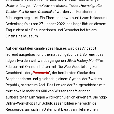
„Hitler entsorgen. Vom Keller ins Museum“
oder
„Heimat großer
Töchter. Zeit für neue Denkmäler“
werden von KuratorInnen-
Führungen begleitet. Ein Themenschwerpunkt zum Holocaust-
Gedenktag folgt am 27. Jänner 2022, das hdgö lädt an diesem
Tag zudem alle Besucherinnen und Besucher bei freiem
Eintritt ins Museum.
Auf den digitalen Kanälen des Hauses wird das Angebot
laufend ausgebaut und thematisch gebündelt. So feiert das
hdgö etwa den weltweit begangenen
„Black History Month“
im
Februar mit Online-Inhalten mit. Die Web-Ausstellung zur
Geschichte der
„
Pummerin
“,
der berühmten Glocke des
Stephansdoms und gleichzeitig einem Symbol der Zweiten
Republik, startet im April. Das Lexikon der Zeitgeschichte mit
mittlerweile mehr als 600 von WissenschaftlerInnen
aufbereiteten Einträgen wird kontinuierlich erweitert. Die hdgö
Online-Workshops für Schulklassen bilden eine wichtige
Ressource, um sich im Unterricht kreativ mit lehrreichen