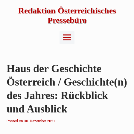
Skip
to
Redaktion Österreichisches
content
Pressebüro
Main
Menu
Haus der Geschichte
Österreich / Geschichte(n)
des Jahres: Rückblick
und Ausblick
Posted on
3
30. Dezember 2021
0
.
D