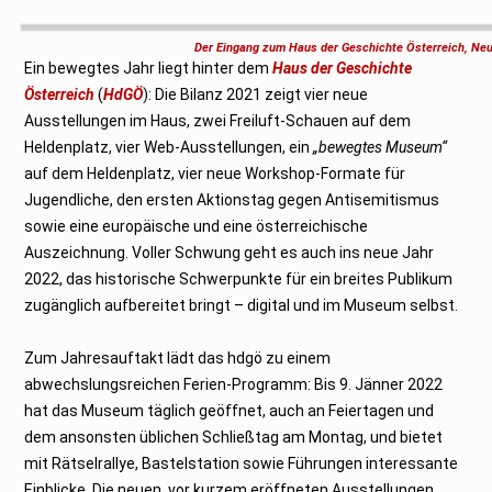
e
z
e
Der Eingang zum Haus der Geschichte Österreich, Neu
m
Ein bewegtes Jahr liegt hinter dem
b
Haus der Geschichte
e
Österreich
(
HdGÖ
): Die Bilanz 2021 zeigt vier neue
r
2
Ausstellungen im Haus, zwei Freiluft-Schauen auf dem
0
2
Heldenplatz, vier Web-Ausstellungen, ein
„bewegtes Museum“
1
auf dem Heldenplatz, vier neue Workshop-Formate für
Jugendliche, den ersten Aktionstag gegen Antisemitismus
sowie eine europäische und eine österreichische
Auszeichnung. Voller Schwung geht es auch ins neue Jahr
2022, das historische Schwerpunkte für ein breites Publikum
zugänglich aufbereitet bringt – digital und im Museum selbst.
Zum Jahresauftakt lädt das hdgö zu einem
abwechslungsreichen Ferien-Programm: Bis 9. Jänner 2022
hat das Museum täglich geöffnet, auch an Feiertagen und
dem ansonsten üblichen Schließtag am Montag, und bietet
mit Rätselrallye, Bastelstation sowie Führungen interessante
Einblicke. Die neuen, vor kurzem eröffneten Ausstellungen