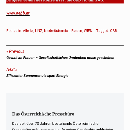
www.oebb.at
Posted in:
Allerlei
,
LINZ
,
Niederösterreich
,
Reisen
,
WIEN
.
Tagged:
ÖBB
.
Beitragsnavigation
Previous
Previous
Gewalt an Frauen – Gesellschaftliches Umdenken muss geschehen
post:
Next
Next
Effizienter Sonnenschutz spart Energie
post:
Das Österreichische Pressebüro
Das seit über 70 Jahren bestehende Österreichische
Pressebüro publizierte im Laufe seiner Geschichte zahlreiche