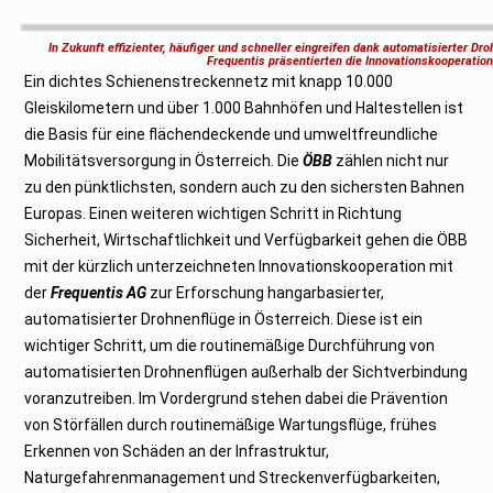
b
r
u
In Zukunft effizienter, häufiger und schneller eingreifen dank automatisierter D
a
Frequentis präsentierten die Innovationskooperatio
r
Ein dichtes Schienenstreckennetz mit knapp 10.000
2
0
Gleiskilometern und über 1.000 Bahnhöfen und Haltestellen ist
2
3
die Basis für eine flächendeckende und umweltfreundliche
Mobilitätsversorgung in Österreich. Die
ÖBB
zählen nicht nur
zu den pünktlichsten, sondern auch zu den sichersten Bahnen
Europas. Einen weiteren wichtigen Schritt in Richtung
Sicherheit, Wirtschaftlichkeit und Verfügbarkeit gehen die ÖBB
mit der kürzlich unterzeichneten Innovationskooperation mit
der
Frequentis AG
zur Erforschung hangarbasierter,
automatisierter Drohnenflüge in Österreich. Diese ist ein
wichtiger Schritt, um die routinemäßige Durchführung von
automatisierten Drohnenflügen außerhalb der Sichtverbindung
voranzutreiben. Im Vordergrund stehen dabei die Prävention
von Störfällen durch routinemäßige Wartungsflüge, frühes
Erkennen von Schäden an der Infrastruktur,
Naturgefahrenmanagement und Streckenverfügbarkeiten,