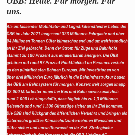
ÖBB: Heute. Für morgen. Für
uns.
Als umfassender Mobilitäts- und Logistikdienstleister haben die
ÖBB im Jahr 2021 insgesamt 323 Millionen Fahrgäste und über
94 Millionen Tonnen Güter klimaschonend und umweltfreundlich
an ihr Ziel gebracht. Denn der Strom für Züge und Bahnhöfe
stammt zu 100 Prozent aus erneuerbaren Energien. Die ÖBB
gehören mit rund 97 Prozent Pünktlichkeit im Personenverkehr
zu den pünktlichsten Bahnen Europas. Mit Investitionen von
über drei Milliarden Euro jährlich in die Bahninfrastruktur bauen
die ÖBB am Bahnsystem für morgen. Konzernweit sorgen knapp
42.000 Mitarbeiter:innen bei Bus und Bahn sowie zusätzlich
rund 2.000 Lehrlinge dafür, dass täglich bis zu 1,3 Millionen
Reisende und rund 1.300 Güterzüge sicher an ihr Ziel kommen.
Die ÖBB sind Rückgrat des öffentlichen Verkehrs und bringen als
Österreichs größtes Klimaschutzunternehmen Menschen und
Güter sicher und umweltbewusst an ihr Ziel. Strategische
Leitgesellschaft des Konzerns ist die ÖBB-Holding AG.