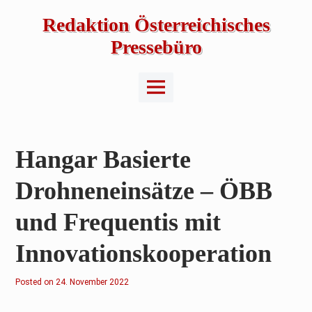
Skip
to
Redaktion Österreichisches
content
Pressebüro
Main
Menu
Hangar Basierte
Drohneneinsätze – ÖBB
und Frequentis mit
Innovationskooperation
Posted on
2
24. November 2022
.
F
e