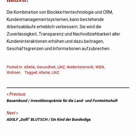
Die Kombination von Blockkettentechnologie und CRM,
Kundenmanagementsystemen, kann bestehende
Arbeitsabläufe erheblich verbessern. Sie wird die
Zuverlässigkeit, Transparenz und Nachvollziehbarkeit aller
Kundeninteraktionen erhöhen und dazu beitragen,
Geschäftsgrenzen und Informationen aufzubrechen.
Posted in:
Allerlei
,
Gesundheit
,
LINZ
,
Niederösterreich
,
WIEN
,
Wohnen
.
Tagged:
Allerlei
,
LINZ
.
Beitragsnavigation
Previous
Previous
Bauernbund / Investitionsprämie für die Land- und Forstwirtschaft
post:
Next
Next
ADOLF „Dolfi“ BLUTSCH / Ein Kind der Bundesliga
post: