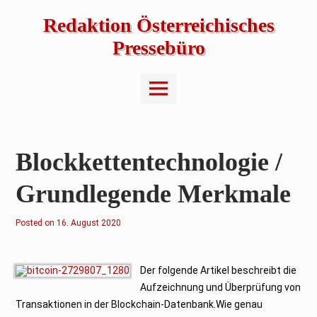
Skip
to
Redaktion Österreichisches
content
Pressebüro
Main
Menu
Blockkettentechnologie /
Grundlegende Merkmale
Posted on
1
16. August 2020
6
.
A
u
g
Der folgende Artikel beschreibt die
u
Aufzeichnung und Überprüfung von
s
t
Transaktionen in der Blockchain-Datenbank.Wie genau
2
0