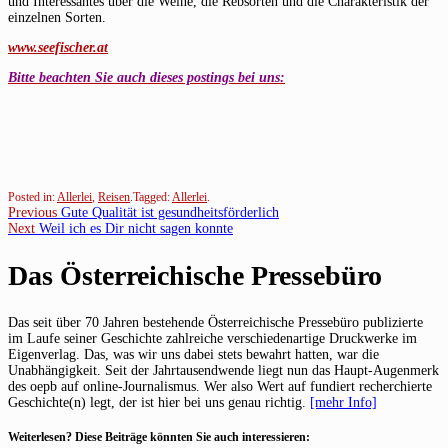
und Interessantes über die Weine, die Rebsorten und die Charakteristik der
einzelnen Sorten.
www.seefischer.at
Bitte beachten Sie auch dieses postings bei uns:
Posted in:
Allerlei
,
Reisen
.
Tagged:
Allerlei
.
Beitragsnavigation
Previous
Previous
Gute Qualität ist gesundheitsförderlich
Next
post:
Next
Weil ich es Dir nicht sagen konnte
post:
Das Österreichische Pressebüro
Das seit über 70 Jahren bestehende Österreichische Pressebüro publizierte
im Laufe seiner Geschichte zahlreiche verschiedenartige Druckwerke im
Eigenverlag. Das, was wir uns dabei stets bewahrt hatten, war die
Unabhängigkeit. Seit der Jahrtausendwende liegt nun das Haupt-Augenmerk
des oepb auf online-Journalismus. Wer also Wert auf fundiert recherchierte
Geschichte(n) legt, der ist hier bei uns genau richtig.
[mehr Info]
Weiterlesen? Diese Beiträge könnten Sie auch interessieren: