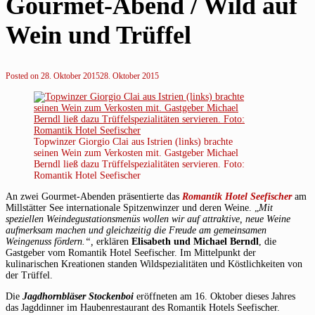
Gourmet-Abend / Wild auf
Wein und Trüffel
Posted on
28. Oktober 2015
28. Oktober 2015
Topwinzer Giorgio Clai aus Istrien (links) brachte
seinen Wein zum Verkosten mit. Gastgeber Michael
Berndl ließ dazu Trüffelspezialitäten servieren. Foto:
Romantik Hotel Seefischer
An zwei Gourmet-Abenden präsentierte das
Romantik Hotel Seefischer
am
Millstätter
See i
nternationale Spitzenwinzer und deren Weine. „
Mit
speziellen Weindegustationsmenüs wollen wir auf attraktive, neue Weine
aufmerksam machen und gleichzeitig die Freude am gemeinsamen
Weingenuss fördern.“,
erklären
Elisabeth und Michael Berndl
, die
Gastgeber vom Romantik Hotel Seefischer. Im Mittelpunkt der
kulinarischen Kreationen standen Wildspezialitäten und Köstlichkeiten von
der Trüffel.
Die
Jagdhornbläser Stockenboi
eröffneten am 16. Oktober dieses Jahres
das Jagddinner im Haubenrestaurant des Romantik Hotels Seefischer.