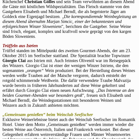
Küchenchef
Christian Gölles
und sein Team verwöhnten an diesem Abend
die Gäste mit köstlichen Wildspezialitäten. Das Fleisch stammte von den
Gastgebern Elisabeth und Michael Berndl, die als begeisterte Jäger am
Goldeck eine Eigenjagd besitzen. „
Die korrespondierende Weinbegleitung an
diesem Abend übernahm Marjan Simcic, einer der bekanntesten und
erfolgreichsten Winzer Sloweniens
“, berichten die Gastgeber. Seine Weine
sind frisch, elegant, komplex und kraftvoll sowie geprägt von den kargen
Böden Sloweniens.
Trüffeln aus Istrien
Trüffel standen im Mittelpunkt des zweiten Gourmet-Abends, der
am 23.
Oktober 2015 i
m Seefischer stattfand. Die Spezialität brachte Topwinzer
Giorgio Clai
aus Istrien mit. Auch feinstes Olivenöl war im Reisegepäck
des Winzers. Giorgio Clai ist einer der wenigen Winzer Istriens, die den
sogenannten „
orangen“
Wein produziert. Bei der Herstellung dieses Weines
werden weiße Trauben auf der Maische vergoren, dadurch entsteht der
rotgold schimmernde Weißwein. Die dafür verwendete Traube Malvazija
wurde bereits in früheren Jahrhunderten auf diese Weise gekeltert und
erfährt durch Giorgio Clai einen neuen Aufschwung. „
Das Interesse an den
beiden Gourmet-Abenden war besonders groß
“, freuen sich Elisabeth und
Michael Berndl, die Weindegustationen mit besonderen Weinen und
Winzern auch in Zukunft anbieten möchten.
„Gemeinsam genießen“ beim Weinclub Seefischer
Exklusive Weinerlebnisse bietet auch der Weinclub Seefischer im Romantik
Hotel. Unter dem Motto „Gemeinsam genießen“ werden immer wieder die
besten Weine aus Österreich, Italien und Frankreich verkostet. Bei dieser
Gelegenheit erfahren weinverständige Frauen und Männer Wissenswertes