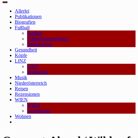
Main
Menu
Allerlei
Publikationen
Biografien
Fußball
Fußball
Fußball-Rezensionen
Spielberichte
Gesundheit
Köpfe
LINZ
LINZ
linzBücher
Musik
Niederösterreich
Reisen
Rezensionen
WIEN
WIEN
wienBücher
Wohnen