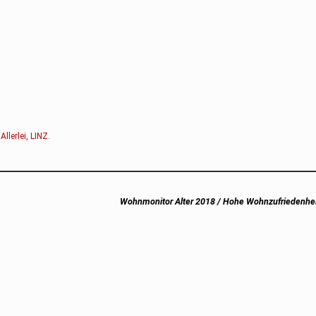
:
Allerlei
,
LINZ
.
Next
Wohnmonitor Alter 2018 / Hohe Wohnzufriedenhei
post: