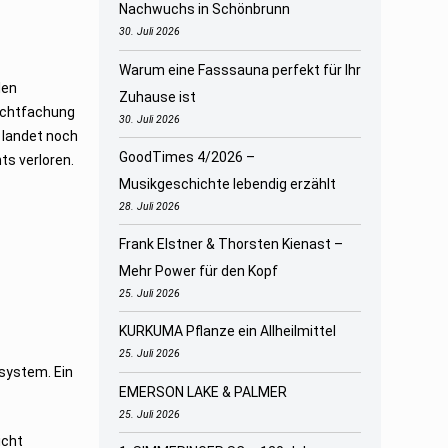
Nachwuchs in Schönbrunn
30. Juli 2026
Warum eine Fasssauna perfekt für Ihr
len
Zuhause ist
rachtfachung
30. Juli 2026
 landet noch
GoodTimes 4/2026 –
ts verloren.
Musikgeschichte lebendig erzählt
28. Juli 2026
Frank Elstner & Thorsten Kienast –
Mehr Power für den Kopf
25. Juli 2026
KURKUMA Pflanze ein Allheilmittel
25. Juli 2026
system. Ein
EMERSON LAKE & PALMER
25. Juli 2026
icht