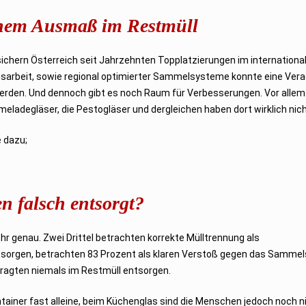
chem Ausmaß im Restmüll
chern Österreich seit Jahrzehnten Topplatzierungen im internationa
nsarbeit, sowie regional optimierter Sammelsysteme konnte eine Ve
erden. Und dennoch gibt es noch Raum für Verbesserungen. Vor allem
meladegläser, die Pestogläser und dergleichen haben dort wirklich nich
e dazu;
 falsch entsorgt?
r genau. Zwei Drittel betrachten korrekte Mülltrennung als
entsorgen, betrachten 83 Prozent als klaren Verstoß gegen das Sammel
ragten niemals im Restmüll entsorgen.
tainer fast alleine, beim Küchenglas sind die Menschen jedoch noch n