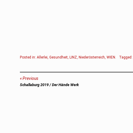
Posted in:
Allerlei
,
Gesundheit
,
LINZ
,
Niederösterreich
,
WIEN
.
Tagged
Beitragsnavigation
Previous
Previous
Schallaburg 2019 / Der Hände Werk
post: