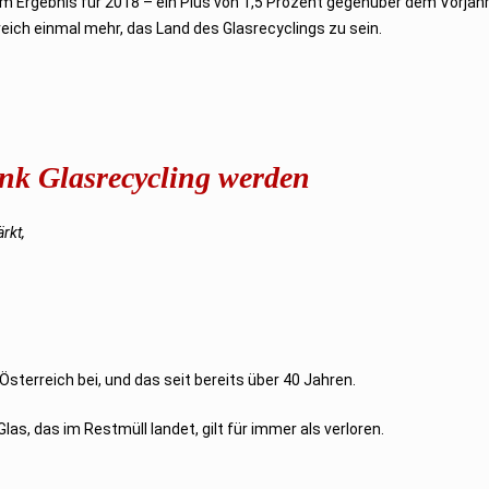
m Ergebnis für 2018 – ein Plus von 1,5 Prozent gegenüber dem Vorjah
eich einmal mehr, das Land des Glasrecyclings zu sein.
ank Glasrecycling werden
rkt,
terreich bei, und das seit bereits über 40 Jahren.
as, das im Restmüll landet, gilt für immer als verloren.