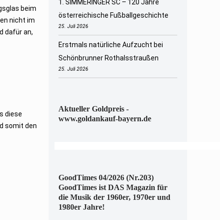
1. SIMMERINGER SC – 120 Jahre
ngsglas beim
österreichische Fußballgeschichte
en nicht im
25. Juli 2026
d dafür an,
Erstmals natürliche Aufzucht bei
Schönbrunner Rothalsstraußen
25. Juli 2026
Aktueller Goldpreis -
ss diese
www.goldankauf-bayern.de
nd somit den
GoodTimes 04/2026 (Nr.203)
GoodTimes ist DAS Magazin für
die Musik der 1960er, 1970er und
1980er Jahre!