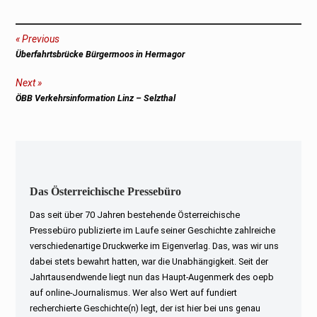
Beitragsnavigation
Previous
Previous
Überfahrtsbrücke Bürgermoos in Hermagor
post:
Next
Next
ÖBB Verkehrsinformation Linz – Selzthal
post:
Das Österreichische Pressebüro
Das seit über 70 Jahren bestehende Österreichische
Pressebüro publizierte im Laufe seiner Geschichte zahlreiche
verschiedenartige Druckwerke im Eigenverlag. Das, was wir uns
dabei stets bewahrt hatten, war die Unabhängigkeit. Seit der
Jahrtausendwende liegt nun das Haupt-Augenmerk des oepb
auf online-Journalismus. Wer also Wert auf fundiert
recherchierte Geschichte(n) legt, der ist hier bei uns genau