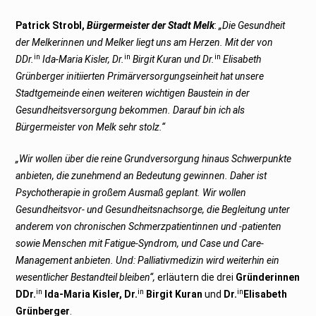
Patrick Strobl,
Bürgermeister der Stadt Melk
:
„Die Gesundheit
der Melkerinnen und Melker liegt uns am Herzen. Mit der von
in
in
in
DDr.
Ida-Maria Kisler, Dr.
Birgit Kuran und Dr.
Elisabeth
Grünberger initiierten Primärversorgungseinheit hat unsere
Stadtgemeinde einen weiteren wichtigen Baustein in der
Gesundheitsversorgung bekommen. Darauf bin ich als
Bürgermeister von Melk sehr stolz.“
„Wir wollen über die reine Grundversorgung hinaus Schwerpunkte
anbieten, die zunehmend an Bedeutung gewinnen. Daher ist
Psychotherapie in großem Ausmaß geplant. Wir wollen
Gesundheitsvor- und Gesundheitsnachsorge, die Begleitung unter
anderem von chronischen Schmerzpatientinnen und -patienten
sowie Menschen mit Fatigue-Syndrom, und Case und Care-
Management anbieten. Und: Palliativmedizin wird weiterhin ein
wesentlicher Bestandteil bleiben“,
erläutern die drei
Gründerinnen
in
in
in
DDr.
Ida-Maria Kisler, Dr.
Birgit Kuran
und
Dr.
Elisabeth
Grünberger
.