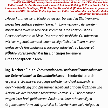
b
weiblichen PVE-Gründungsteam in Niederösterreich setzt auf Familienmedizi
e
Palliativmedizin. Der Betrieb wird voraussichtlich im Frühling 2023 starten. Im Bild
r
Landesrat Martin Eichtinger, VP Dr. Martina Hasenhündl (Kurienobfrau niedergelassene
2
Kuran und DDr. Ida-Maria Kisler, Ing. Norbert Fidler (Vorsitzender des Landesstel
0
(Stadträtin für Gesundhe
2
„Heuer konnten wir in Niederösterreich bereits den Start von zwei
2
neuen Gesundheitszentren feiern. Im kommenden Jahr werden
mindestens zwei weitere hinzukommen. Eines davon ist das
Gesundheitszentrum Melk. Das erste rein weibliche Gründerteam
will hier – gemeinsam mit einem breitgefächerten Team – eine
umfassende Gesundheitsversorgung anbieten“,
so
Landesrat
NÖGUS-Vorsitzender
Martin Eichtinger
bei einem
Pressegespräch in Melk.
Ing. Norbert Fidler
,
Vorsitzender des Landesstellenausschusses
der Österreichischen Gesundheitskasse
in Niederösterreich
ergänzte:
„Primärversorgungseinheiten sind gekennzeichnet
durch Vernetzung und Zusammenarbeit und bringen Ärztinnen und
Ärzten wie der Patientenschaft viele Vorteile. PVE übernehmen
wegen ihrer breit gefächerten Strukturen, ihrer arbeitsteiligen
Organisationsform und speziellen Lotsenfunktion viele Aufgaben