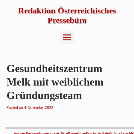
Skip
to
Redaktion Österreichisches
content
Pressebüro
Main
Menu
Gesundheitszentrum
Melk mit weiblichem
Gründungsteam
Posted on
4
4. November 2022
.
N
o
v
e
m
Aus der Kassen-Gruppenpraxis für Allgemeinmedizin in der Bahnhofstraße in Me