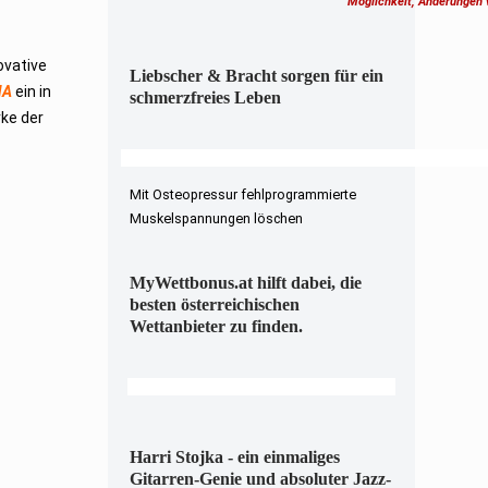
Möglichkeit, Änderungen
ovative
Liebscher & Bracht sorgen für ein
NA
ein in
schmerzfreies Leben
rke der
Mit Osteopressur fehlprogrammierte
Muskelspannungen löschen
MyWettbonus.at hilft dabei, die
besten österreichischen
Wettanbieter zu finden.
Harri Stojka - ein einmaliges
Gitarren-Genie und absoluter Jazz-