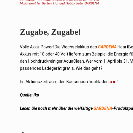
Multitalent für Garten, Hof und Hobby. Foto: GARDENA
Zugabe, Zugabe!
Volle Akku-Power! Die Wechselakkus des
GARDENA
HeartBe
Akkus mit 18 oder 40 Volt liefern zum Beispiel die Energ
den Hochdruckreiniger AquaClean. Wer vom 1. April bis 31. 
passendes Ladegerät gratis. Wie das geht?
Im Aktionszeitraum den Kassenbon hochladen
a u f
Quelle: ikp
Lesen Sie noch mehr über die vielfältige
GARDENA
-Produktpal