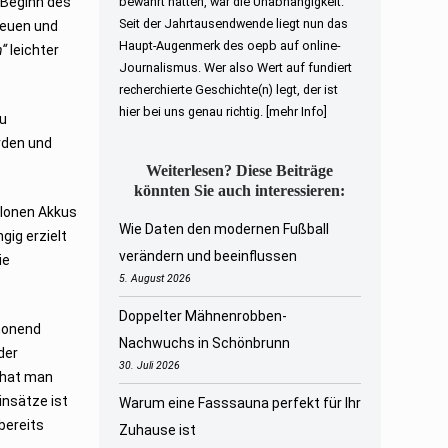
 Beginn des
bewahrt hatten, war die Unabhängigkeit.
Seit der Jahrtausendwende liegt nun das
neuen und
Haupt-Augenmerk des oepb auf online-
n“
leichter
Journalismus. Wer also Wert auf fundiert
recherchierte Geschichte(n) legt, der ist
hier bei uns genau richtig.
[mehr Info]
zu
erden und
Weiterlesen? Diese Beiträge
könnten Sie auch interessieren:
-Ionen Akkus
Wie Daten den modernen Fußball
gig erzielt
verändern und beeinflussen
ie
5. August 2026
Doppelter Mähnenrobben-
chonend
Nachwuchs in Schönbrunn
der
30. Juli 2026
k hat man
insätze ist
Warum eine Fasssauna perfekt für Ihr
bereits
Zuhause ist