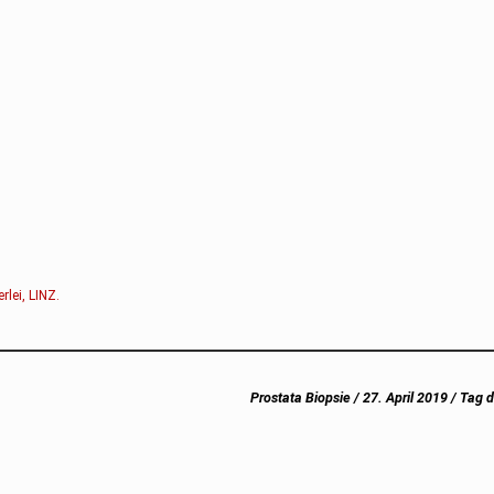
erlei
,
LINZ
.
Next
Prostata Biopsie / 27. April 2019 / Tag 
post: