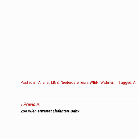
Posted in:
Allerlei
,
LINZ
,
Niederösterreich
,
WIEN
,
Wohnen
.
Tagged:
All
Beitragsnavigation
Previous
Previous
Zoo Wien erwartet Elefanten-Baby
post: