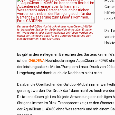
Moos a
Garten
hilfre
und ef
Der neue GARDENA Hochdruckreiniger AquaClean Li-40/60
ist besonders flexibel
im Außenbereich einsetzbar. Er kann
Die Te
mit Wassertank oder Gartenschlauch
betrieben werden und
neben der Reinigung auch für die Gartenbewässerung zum
verbri
Einsatz kommen. Foto: GARDENA
Holzte
Es gibt in den entlegenen Bereichen des Gartens keinen W
ist der
GARDENA
Hochdruckreiniger AquaClean Li-40/60 ohn
der leistungsstarke Motor/Pumpe mit max. Druck von 90 bar p
Umgebung und damit auch die Nachbarn nicht stört.
Da aber die Oberflächen der Outdoor-Möbel immer wertvoll
gereinigt werden. Der Druck darf dann nicht zu hoch werden.
Rotationsdüsen gibt es für jede Anwendung den richtigen Au
übrigens immer im Blick: Transparent zeigt er den Wassers
der AquaClean Li-40/60 ohne Wassertank und mit einem Gar