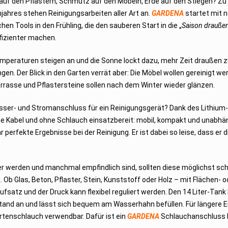
uf den Pflastern, Schmutz auf den Möbeln, Erde auf den Stiegen? Zu
jahres stehen Reinigungsarbeiten aller Art an.
GARDENA
startet mit 
ichen Tools in den Frühling, die den sauberen Start in die „
Saison drauße
fizienter machen.
mperaturen steigen an und die Sonne lockt dazu, mehr Zeit draußen 
ngen. Der Blick in den Garten verrät aber: Die Möbel wollen gereinigt w
rrasse und Pflastersteine sollen nach dem Winter wieder glänzen.
asser- und Stromanschluss für ein Reinigungsgerät? Dank des Lithium
e Kabel und ohne Schlauch einsatzbereit: mobil, kompakt und unabhän
erfekte Ergebnisse bei der Reinigung. Er ist dabei so leise, dass er d
er werden und manchmal empfindlich sind, sollten diese möglichst s
 Ob Glas, Beton, Pflaster, Stein, Kunststoff oder Holz – mit Flächen- o
fsatz und der Druck kann flexibel reguliert werden. Den 14 Liter-Tan
tand an und lässt sich bequem am Wasserhahn befüllen. Für längere E
tenschlauch verwendbar. Dafür ist ein
GARDENA
Schlauchanschluss 