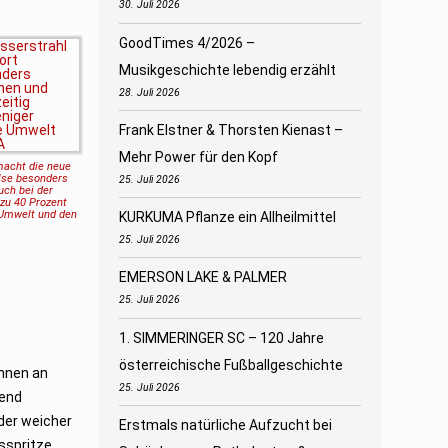
30. Juli 2026
GoodTimes 4/2026 –
Musikgeschichte lebendig erzählt
28. Juli 2026
Frank Elstner & Thorsten Kienast –
Mehr Power für den Kopf
 macht die neue
lse besonders
25. Juli 2026
uch bei der
zu 40 Prozent
 Umwelt und den
KURKUMA Pflanze ein Allheilmittel
25. Juli 2026
EMERSON LAKE & PALMER
25. Juli 2026
1. SIMMERINGER SC – 120 Jahre
österreichische Fußballgeschichte
nnen an
25. Juli 2026
rend
oder weicher
Erstmals natürliche Aufzucht bei
sspritze