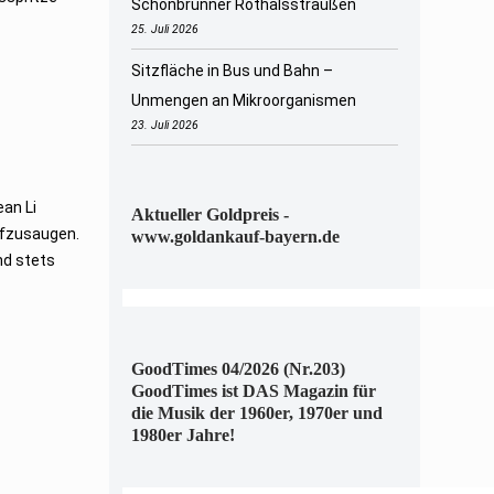
Schönbrunner Rothalsstraußen
25. Juli 2026
Sitzfläche in Bus und Bahn –
Unmengen an Mikroorganismen
23. Juli 2026
an Li
Aktueller Goldpreis -
ufzusaugen.
www.goldankauf-bayern.de
nd stets
GoodTimes 04/2026 (Nr.203)
GoodTimes ist DAS Magazin für
die Musik der 1960er, 1970er und
1980er Jahre!