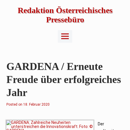
Skip
to
Redaktion Österreichisches
content
Pressebüro
Main
Menu
GARDENA / Erneute
Freude über erfolgreiches
Jahr
Posted on
18. Februar 2020
Der