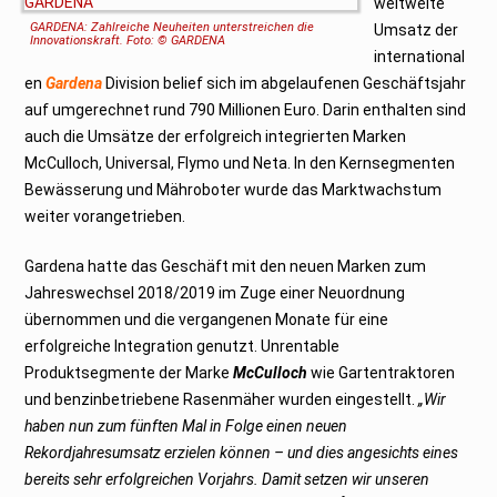
weltweite
GARDENA: Zahlreiche Neuheiten unterstreichen die
Umsatz der
Innovationskraft. Foto: © GARDENA
international
en
Gardena
Division belief sich im abgelaufenen Geschäftsjahr
auf umgerechnet rund 790 Millionen Euro. Darin enthalten sind
auch die Umsätze der erfolgreich integrierten Marken
McCulloch, Universal, Flymo und Neta. In den Kernsegmenten
Bewässerung und Mähroboter wurde das Marktwachstum
weiter vorangetrieben.
Gardena hatte das Geschäft mit den neuen Marken zum
Jahreswechsel 2018/2019 im Zuge einer Neuordnung
übernommen und die vergangenen Monate für eine
erfolgreiche Integration genutzt. Unrentable
Produktsegmente der Marke
McCulloch
wie Gartentraktoren
und benzinbetriebene Rasenmäher wurden eingestellt.
„Wir
haben nun zum fünften Mal in Folge einen neuen
Rekordjahresumsatz erzielen können – und dies angesichts eines
bereits sehr erfolgreichen Vorjahrs. Damit setzen wir unseren