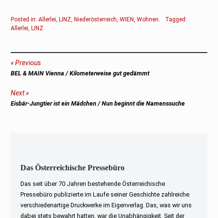
Posted in:
Allerlei
,
LINZ
,
Niederösterreich
,
WIEN
,
Wohnen
.
Tagged:
Allerlei
,
LINZ
.
Beitragsnavigation
Previous
Previous
BEL & MAIN Vienna / Kilometerweise gut gedämmt
post:
Next
Next
Eisbär-Jungtier ist ein Mädchen / Nun beginnt die Namenssuche
post:
Das Österreichische Pressebüro
Das seit über 70 Jahren bestehende Österreichische
Pressebüro publizierte im Laufe seiner Geschichte zahlreiche
verschiedenartige Druckwerke im Eigenverlag. Das, was wir uns
dabei stets bewahrt hatten, war die Unabhängigkeit. Seit der