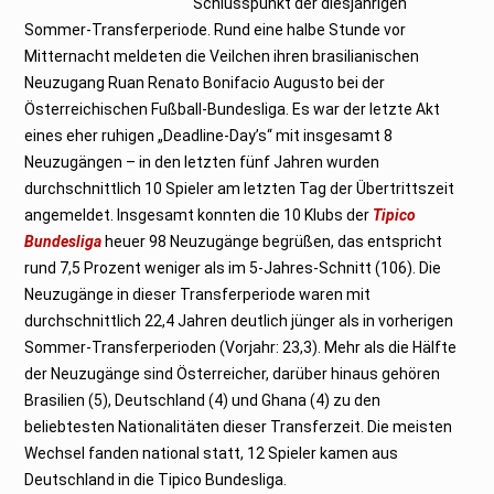
Schlusspunkt der diesjährigen
0
1
Sommer-Transferperiode. Rund eine halbe Stunde vor
8
Mitternacht meldeten die Veilchen ihren brasilianischen
Neuzugang Ruan Renato Bonifacio Augusto bei der
Österreichischen Fußball-Bundesliga. Es war der letzte Akt
eines eher ruhigen „Deadline-Day’s“ mit insgesamt 8
Neuzugängen – in den letzten fünf Jahren wurden
durchschnittlich 10 Spieler am letzten Tag der Übertrittszeit
angemeldet. Insgesamt konnten die 10 Klubs der
Tipico
Bundesliga
heuer 98 Neuzugänge begrüßen, das entspricht
rund 7,5 Prozent weniger als im 5-Jahres-Schnitt (106). Die
Neuzugänge in dieser Transferperiode waren mit
durchschnittlich 22,4 Jahren deutlich jünger als in vorherigen
Sommer-Transferperioden (Vorjahr: 23,3). Mehr als die Hälfte
der Neuzugänge sind Österreicher, darüber hinaus gehören
Brasilien (5), Deutschland (4) und Ghana (4) zu den
beliebtesten Nationalitäten dieser Transferzeit. Die meisten
Wechsel fanden national statt, 12 Spieler kamen aus
Deutschland in die Tipico Bundesliga.