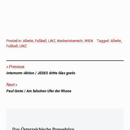
Posted in:
Allerlei
,
Fußball
,
LINZ
,
Niederösterreich
,
WIEN
.
Tagged:
Allerlei
,
Fußball
,
LINZ
.
Beitragsnavigation
Previous
Previous
Internorm-Aktion / JEDES dritte Glas gratis
post:
Next
Next
Paul Grote / Am falschen Ufer der Rhone
post:
Das Österreichische Pressebüro