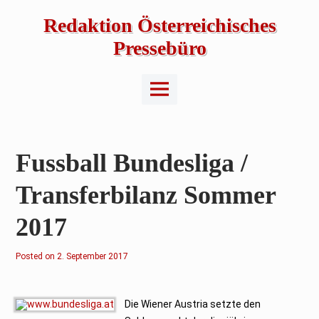
Skip
to
Redaktion Österreichisches
content
Pressebüro
Main
Menu
Fussball Bundesliga /
Transferbilanz Sommer
2017
Posted on
3
2. September 2017
1
.
M
a
i
Die Wiener Austria setzte den
2