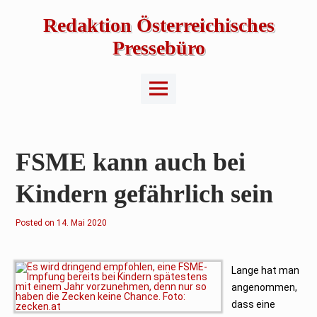
Skip
to
Redaktion Österreichisches
content
Pressebüro
Main
Menu
FSME kann auch bei
Kindern gefährlich sein
Posted on
14. Mai 2020
Lange hat man
angenommen,
dass eine