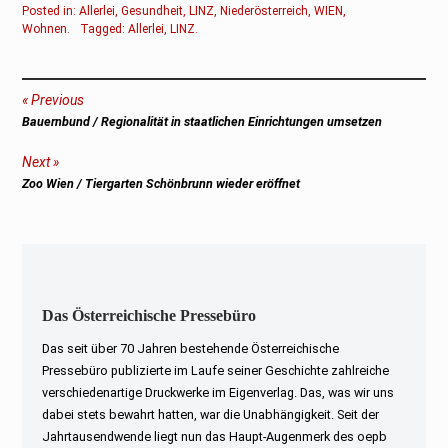
Posted in:
Allerlei
,
Gesundheit
,
LINZ
,
Niederösterreich
,
WIEN
,
Wohnen
.
Tagged:
Allerlei
,
LINZ
.
Beitragsnavigation
Previous
Previous
Bauernbund / Regionalität in staatlichen Einrichtungen umsetzen
post:
Next
Next
Zoo Wien / Tiergarten Schönbrunn wieder eröffnet
post:
Das Österreichische Pressebüro
Das seit über 70 Jahren bestehende Österreichische
Pressebüro publizierte im Laufe seiner Geschichte zahlreiche
verschiedenartige Druckwerke im Eigenverlag. Das, was wir uns
dabei stets bewahrt hatten, war die Unabhängigkeit. Seit der
Jahrtausendwende liegt nun das Haupt-Augenmerk des oepb