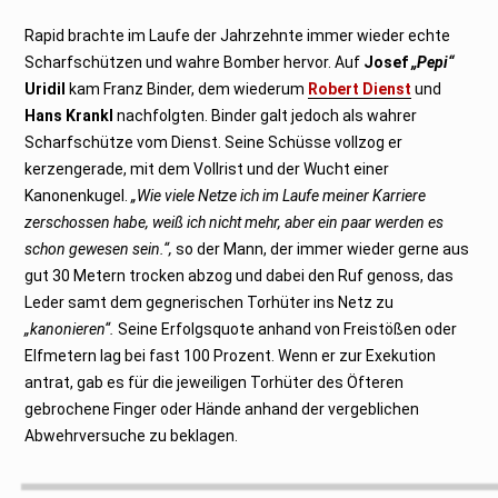
Rapid brachte im Laufe der Jahrzehnte immer wieder echte
Scharfschützen und wahre Bomber hervor. Auf
Josef
„Pepi“
Uridil
kam Franz Binder, dem wiederum
Robert Dienst
und
Hans Krankl
nachfolgten. Binder galt jedoch als wahrer
Scharfschütze vom Dienst. Seine Schüsse vollzog er
kerzengerade, mit dem Vollrist und der Wucht einer
Kanonenkugel.
„Wie viele Netze ich im Laufe meiner Karriere
zerschossen habe, weiß ich nicht mehr, aber ein paar werden es
schon gewesen sein.“,
so der Mann, der immer wieder gerne aus
gut 30 Metern trocken abzog und dabei den Ruf genoss, das
Leder samt dem gegnerischen Torhüter ins Netz zu
„kanonieren“.
Seine Erfolgsquote anhand von Freistößen oder
Elfmetern lag bei fast 100 Prozent. Wenn er zur Exekution
antrat, gab es für die jeweiligen Torhüter des Öfteren
gebrochene Finger oder Hände anhand der vergeblichen
Abwehrversuche zu beklagen.