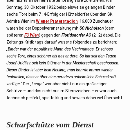
aber nichts an seinem steten Drang Tore zu erzielen. Am
Sonntag, 30. Oktober 1932 beispielsweise gelangen Binder
sechs Tore beim 7 : 4-Erfolg der Hütteldorfer über den SK
Admira Wien im
Wiener Praterstadion
. 16.000 Zuschauer
waren bei der Doppelveranstaltung mit
SC Nicholson
(dem
späteren
FC Wien
) gegen den
Floridsdorfer AC
(2 : 2) dabei. Die
Zeitungs-Kritik tags darauf wusste folgendes zu berichten:
„Binder war der populärste Mann des Nachmittags. Er schoss
sechs Tore, eines schöner als das andere. So hat seit den Tagen
Josef Uridils noch kein Stürmer in der Meisterschaft geschossen.
Dieser Binder ist aber kein Neuling, man konnte immer wieder
feststellen, dass er über eine geradezu unheimliche Schusskraft
verfüge.“
Der
„Lange“
war aber nicht nur ein großartiger
Schütze – und das nicht nur im Sternzeichen – er war auch
technisch perfekt, spielte klug und bewies dabei viel Übersicht.
Scharfschütze vom Dienst