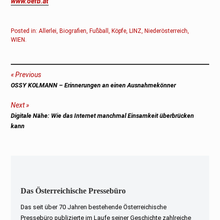
www.oefb.at
Posted in:
Allerlei
,
Biografien
,
Fußball
,
Köpfe
,
LINZ
,
Niederösterreich
,
WIEN
.
Beitragsnavigation
Previous
Previous
OSSY KOLMANN – Erinnerungen an einen Ausnahmekönner
post:
Next
Next
Digitale Nähe: Wie das Internet manchmal Einsamkeit überbrücken
post:
kann
Das Österreichische Pressebüro
Das seit über 70 Jahren bestehende Österreichische
Pressebüro publizierte im Laufe seiner Geschichte zahlreiche