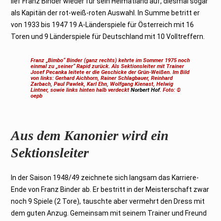
lief Franz Binder wieder für sein Heimatland auf, diesmal sogar
als Kapitän der rot-weiß-roten Auswahl. In Summe betritt er
von 1933 bis 1947 19 A-Länderspiele für Österreich mit 16
Toren und 9 Länderspiele für Deutschland mit 10 Volltreffern.
Franz „Bimbo“ Binder (ganz rechts) kehrte im Sommer 1975 noch
einmal zu „seiner“ Rapid zurück. Als Sektionsleiter mit Trainer
Josef Pecanka leitete er die Geschicke der Grün-Weißen. Im Bild
von links: Gerhard Aichhorn, Rainer Schlagbauer, Reinhard
Zarbach, Paul Pawlek, Karl Ehn, Wolfgang Kienast, Helwig
Lintner, sowie links hinten halb verdeckt
Norbert Hof
. Foto: ©
oepb
Aus dem Kanonier wird ein
Sektionsleiter
In der Saison 1948/49 zeichnete sich langsam das Karriere-
Ende von Franz Binder ab. Er bestritt in der Meisterschaft zwar
noch 9 Spiele (2 Tore), tauschte aber vermehrt den Dress mit
dem guten Anzug. Gemeinsam mit seinem Trainer und Freund