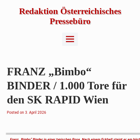
Skip
to
Redaktion Österreichisches
content
Pressebüro
Main
Menu
FRANZ „Bimbo“
BINDER / 1.000 Tore für
den SK RAPID Wien
Posted on
3
3. April 2026
.
A
p
r
i
l
Franz „Bimbo“ Binder in einer typischen Pose. Nach einem Eckball steigt er am hö