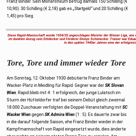
Franz Binder. Sein Monatsfixum betrug damals 150 Schilling (€
10,90). 30 Schilling (€ 2,18) gab es
„Startgeld“
und 20 Schilling (€
1,45) pro Sieg.
Diese Rapid-Mannschaft wurde 1934/35 ungeschlagen Meister der Wiener Liga, wie di
im dunklen Anzug sein Entdecker und Förderer Dionys Schönecker. Trainer war Eduard
in den späten 1940er Jahren eine der erfolgre
Tore, Tore und immer wieder Tore
Am Sonntag, 12. Oktober 1930 debütierte Franz Binder am
Wacker-Platz in Meidling für Rapid. Gegner war der
SK Slovan
Wien
. Rapid blieb mit 4 : 1 erfolgreich, der junge Lulatsch im
Sturm der Hütteldorfer traf bei seinem Debüt gleich zweimal.
18.000 Zuschauer verfolgten die Doppel-Veranstaltung mit
SC
Wacker Wien
gegen
SK Admira Wien
(1 : 5). Es dauerte zwar bis
in die darauf folgende Saison, ehe Franz Binder wieder in der
Kampfmannschaft von Rapid eingesetzt wurde, dies änderte