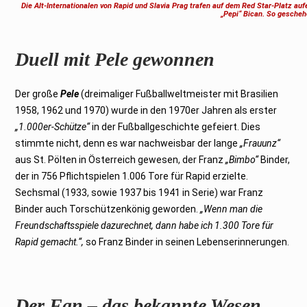
Die Alt-Internationalen von Rapid und Slavia Prag trafen auf dem Red Star-Platz aufe
„Pepi“ Bican. So gescheh
Duell mit Pele gewonnen
Der große
Pele
(dreimaliger Fußballweltmeister mit Brasilien
1958, 1962 und 1970) wurde in den 1970er Jahren als erster
„1.000er-Schütze“
in der Fußballgeschichte gefeiert. Dies
stimmte nicht, denn es war nachweisbar der lange
„Frauunz“
aus St. Pölten in Österreich gewesen, der Franz
„Bimbo“
Binder,
der in 756 Pflichtspielen 1.006 Tore für Rapid erzielte.
Sechsmal (1933, sowie 1937 bis 1941 in Serie) war Franz
Binder auch Torschützenkönig geworden.
„Wenn man die
Freundschaftsspiele dazurechnet, dann habe ich 1.300 Tore für
Rapid gemacht.“,
so Franz Binder in seinen Lebenserinnerungen.
Der Fan – das bekannte Wesen