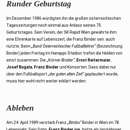
Runder Geburtstag
Im Dezember 1986 würdigten ihn die großen österreichischen
Tageszeitungen noch einmal aus Anlass seines 75.
Geburtstages. Sein Verein, der SK Rapid Wien gewährte ihm
eine Ehrenkarte auf Lebenszeit, die Franz Binder sen. auch
nützte. Beim
„Bund Österreichischer Fußballlehrer“
(Bezeichnung
Binder) jeden Freitag im Hanappi-Stadion trafen die Helden von
einst zusammen. Die
„Körner-Brüder“,
Ernst Reitermaier
,
Josef Bugala
,
Franz Binder
und Konsorten. Dass dabei nur
über den Fußballsport
„der guten alten Zeit“
geplaudert wurde,
muss hier wohl nicht weiter erklärt werden.
Ableben
Am 24. April 1989 verstarb Franz
„Bimbo“
Binder in Wien im 78.
Lebensjahr. Sein Sohn,
Franz Binder jun.
hatte als langjähriger