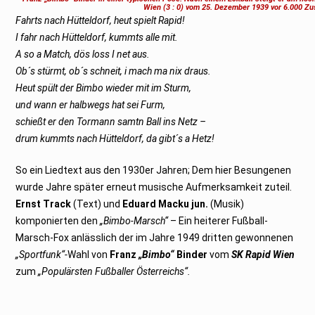
2
Wien (3 : 0) vom 25. Dezember 1939 vor 6.000 Zu
0
Fahrts nach Hütteldorf, heut spielt Rapid!
2
6
I fahr nach Hütteldorf, kummts alle mit.
A so a Match, dös loss I net aus.
Ob´s stürmt, ob´s schneit, i mach ma nix draus.
Heut spült der Bimbo wieder mit im Sturm,
und wann er halbwegs hat sei Furm,
schießt er den Tormann samtn Ball ins Netz –
drum kummts nach Hütteldorf, da gibt´s a Hetz!
So ein Liedtext aus den 1930er Jahren; Dem hier Besungenen
wurde Jahre später erneut musische Aufmerksamkeit zuteil.
Ernst Track
(Text) und
Eduard Macku jun.
(Musik)
komponierten den
„Bimbo-Marsch“
– Ein heiterer Fußball-
Marsch-Fox anlässlich der im Jahre 1949 dritten gewonnenen
„Sportfunk“-
Wahl von
Franz
„Bimbo“
Binder
vom
SK Rapid Wien
zum
„Populärsten Fußballer Österreichs“.