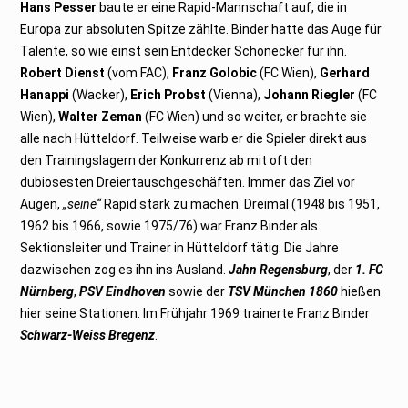
Hans Pesser
baute er eine Rapid-Mannschaft auf, die in
Europa zur absoluten Spitze zählte. Binder hatte das Auge für
Talente, so wie einst sein Entdecker Schönecker für ihn.
Robert Dienst
(vom FAC),
Franz Golobic
(FC Wien),
Gerhard
Hanappi
(Wacker),
Erich Probst
(Vienna),
Johann Riegler
(FC
Wien),
Walter Zeman
(FC Wien) und so weiter, er brachte sie
alle nach Hütteldorf. Teilweise warb er die Spieler direkt aus
den Trainingslagern der Konkurrenz ab mit oft den
dubiosesten Dreiertauschgeschäften. Immer das Ziel vor
Augen,
„seine“
Rapid stark zu machen. Dreimal (1948 bis 1951,
1962 bis 1966, sowie 1975/76) war Franz Binder als
Sektionsleiter und Trainer in Hütteldorf tätig. Die Jahre
dazwischen zog es ihn ins Ausland.
Jahn Regensburg
, der
1. FC
Nürnberg
,
PSV Eindhoven
sowie der
TSV München 1860
hießen
hier seine Stationen. Im Frühjahr 1969 trainerte Franz Binder
Schwarz-Weiss Bregenz
.