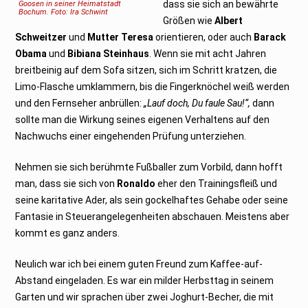
dass sie sich an bewährte
Goosen in seiner Heimatstadt
2
Bochum. Foto: Ira Schwint
0
Größen wie
Albert
2
0
Schweitzer
und
Mutter Teresa
orientieren, oder auch
Barack
Obama
und
Bibiana Steinhaus
. Wenn sie mit acht Jahren
breitbeinig auf dem Sofa sitzen, sich im Schritt kratzen, die
Limo-Flasche umklammern, bis die Fingerknöchel weiß werden
und den Fernseher anbrüllen:
„Lauf doch, Du faule Sau!“,
dann
sollte man die Wirkung seines eigenen Verhaltens auf den
Nachwuchs einer eingehenden Prüfung unterziehen.
Nehmen sie sich berühmte Fußballer zum Vorbild, dann hofft
man, dass sie sich von
Ronaldo
eher den Trainingsfleiß und
seine karitative Ader, als sein gockelhaftes Gehabe oder seine
Fantasie in Steuerangelegenheiten abschauen. Meistens aber
kommt es ganz anders.
Neulich war ich bei einem guten Freund zum Kaffee-auf-
Abstand eingeladen. Es war ein milder Herbsttag in seinem
Garten und wir sprachen über zwei Joghurt-Becher, die mit