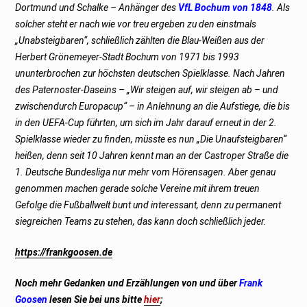
Dortmund und Schalke – Anhänger des
VfL Bochum von 1848
. Als
solcher steht er nach wie vor treu ergeben zu den einstmals
„Unabsteigbaren“, schließlich zählten die Blau-Weißen aus der
Herbert Grönemeyer-Stadt Bochum von 1971 bis 1993
ununterbrochen zur höchsten deutschen Spielklasse. Nach Jahren
des Paternoster-Daseins – „Wir steigen auf, wir steigen ab – und
zwischendurch Europacup“ – in Anlehnung an die Aufstiege, die bis
in den UEFA-Cup führten, um sich im Jahr darauf erneut in der 2.
Spielklasse wieder zu finden, müsste es nun „Die Unaufsteigbaren“
heißen, denn seit 10 Jahren kennt man an der Castroper Straße die
1. Deutsche Bundesliga nur mehr vom Hörensagen. Aber genau
genommen machen gerade solche Vereine mit ihrem treuen
Gefolge die Fußballwelt bunt und interessant, denn zu permanent
siegreichen Teams zu stehen, das kann doch schließlich jeder.
https://frankgoosen.de
Noch mehr Gedanken und Erzählungen von und über
Frank
Goosen
lesen Sie bei uns bitte
hier
;