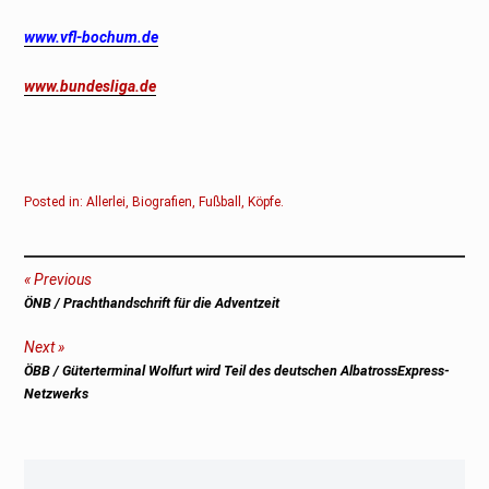
www.vfl-bochum.de
www.bundesliga.de
Posted in:
Allerlei
,
Biografien
,
Fußball
,
Köpfe
.
Beitragsnavigation
Previous
Previous
ÖNB / Prachthandschrift für die Adventzeit
post:
Next
Next
ÖBB / Güterterminal Wolfurt wird Teil des deutschen AlbatrossExpress-
post:
Netzwerks