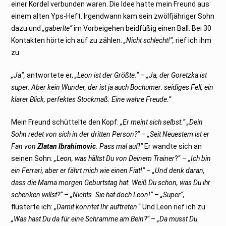
einer Kordel verbunden waren. Die Idee hatte mein Freund aus
einem alten Yps-Heft. Irgendwann kam sein zwölfjähriger Sohn
dazu und
„gaberlte“
im Vorbeigehen beidfüßig einen Ball. Bei 30
Kontakten hörte ich auf zu zählen.
„Nicht schlecht!“,
rief ich ihm
zu.
„Ja“,
antwortete er,
„Leon ist der Größte.“
–
„Ja, der Goretzka ist
super. Aber kein Wunder, der ist ja auch Bochumer: seidiges Fell, ein
klarer Blick, perfektes Stockmaß. Eine wahre Freude.“
Mein Freund schüttelte den Kopf:
„Er meint sich selbst.“
„Dein
Sohn redet von sich in der dritten Person?“
–
„Seit Neuestem ist er
Fan von
Zlatan Ibrahimovic
. Pass mal auf!“
Er wandte sich an
seinen Sohn:
„Leon, was hältst Du von Deinem Trainer
?“ –
„Ich bin
ein Ferrari, aber er fährt mich wie einen Fiat!“
–
„Und denk daran,
dass die Mama morgen Geburtstag hat. Weiß Du schon, was Du ihr
schenken willst?“
–
„Nichts. Sie hat doch Leon!“
–
„Super“,
flüsterte ich:
„Damit könntet Ihr auftreten
.“ Und Leon rief ich zu:
„Was hast Du da für eine Schramme am Bein?“
–
„Da musst Du