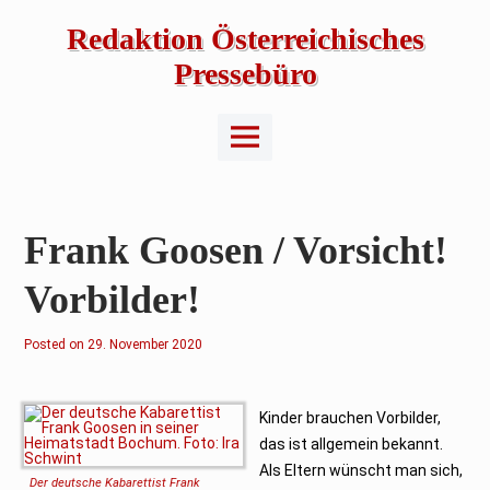
Skip
to
Redaktion Österreichisches
content
Pressebüro
Main
Menu
Frank Goosen / Vorsicht!
Vorbilder!
Posted on
2
29. November 2020
9
.
N
o
v
Kinder brauchen Vorbilder,
e
das ist allgemein bekannt.
m
b
Als Eltern wünscht man sich,
e
Der deutsche Kabarettist Frank
r