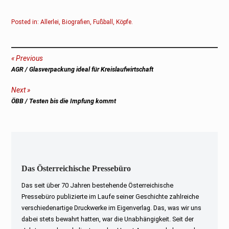
Posted in:
Allerlei
,
Biografien
,
Fußball
,
Köpfe
.
Beitragsnavigation
Previous
Previous
AGR / Glasverpackung ideal für Kreislaufwirtschaft
post:
Next
Next
ÖBB / Testen bis die Impfung kommt
post:
Das Österreichische Pressebüro
Das seit über 70 Jahren bestehende Österreichische
Pressebüro publizierte im Laufe seiner Geschichte zahlreiche
verschiedenartige Druckwerke im Eigenverlag. Das, was wir uns
dabei stets bewahrt hatten, war die Unabhängigkeit. Seit der