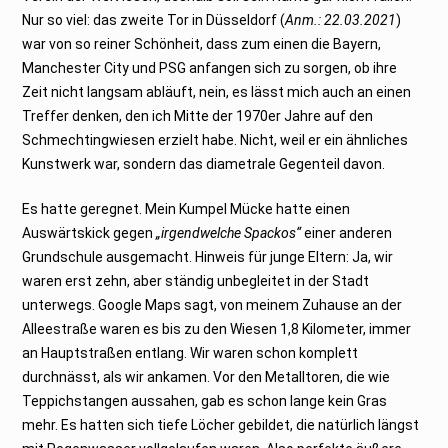
1
Nur so viel: das zweite Tor in Düsseldorf (
Anm.: 22.03.2021
)
war von so reiner Schönheit, dass zum einen die Bayern,
Manchester City und PSG anfangen sich zu sorgen, ob ihre
Zeit nicht langsam abläuft, nein, es lässt mich auch an einen
Treffer denken, den ich Mitte der 1970er Jahre auf den
Schmechtingwiesen erzielt habe. Nicht, weil er ein ähnliches
Kunstwerk war, sondern das diametrale Gegenteil davon.
Es hatte geregnet. Mein Kumpel Mücke hatte einen
Auswärtskick gegen
„irgendwelche Spackos“
einer anderen
Grundschule ausgemacht. Hinweis für junge Eltern: Ja, wir
waren erst zehn, aber ständig unbegleitet in der Stadt
unterwegs. Google Maps sagt, von meinem Zuhause an der
Alleestraße waren es bis zu den Wiesen 1,8 Kilometer, immer
an Hauptstraßen entlang. Wir waren schon komplett
durchnässt, als wir ankamen. Vor den Metalltoren, die wie
Teppichstangen aussahen, gab es schon lange kein Gras
mehr. Es hatten sich tiefe Löcher gebildet, die natürlich längst