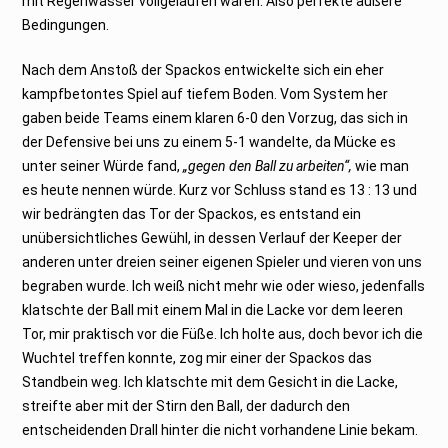
mit Regenwasser vollgelaufen waren. Also perfekte äußere
Bedingungen.
Nach dem Anstoß der Spackos entwickelte sich ein eher
kampfbetontes Spiel auf tiefem Boden. Vom System her
gaben beide Teams einem klaren 6-0 den Vorzug, das sich in
der Defensive bei uns zu einem 5-1 wandelte, da Mücke es
unter seiner Würde fand,
„gegen den Ball zu arbeiten“,
wie man
es heute nennen würde. Kurz vor Schluss stand es 13 : 13 und
wir bedrängten das Tor der Spackos, es entstand ein
unübersichtliches Gewühl, in dessen Verlauf der Keeper der
anderen unter dreien seiner eigenen Spieler und vieren von uns
begraben wurde. Ich weiß nicht mehr wie oder wieso, jedenfalls
klatschte der Ball mit einem Mal in die Lacke vor dem leeren
Tor, mir praktisch vor die Füße. Ich holte aus, doch bevor ich die
Wuchtel treffen konnte, zog mir einer der Spackos das
Standbein weg. Ich klatschte mit dem Gesicht in die Lacke,
streifte aber mit der Stirn den Ball, der dadurch den
entscheidenden Drall hinter die nicht vorhandene Linie bekam.