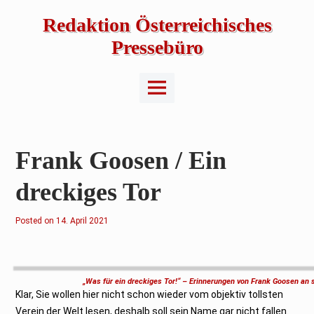
Skip
to
Redaktion Österreichisches
content
Pressebüro
Main
Menu
Frank Goosen / Ein
dreckiges Tor
Posted on
1
14. April 2021
4
.
A
p
r
i
„Was für ein dreckiges Tor!“ – Erinnerungen von Frank Goosen an 
l
Klar, Sie wollen hier nicht schon wieder vom objektiv tollsten
2
0
Verein der Welt lesen, deshalb soll sein Name gar nicht fallen.
2