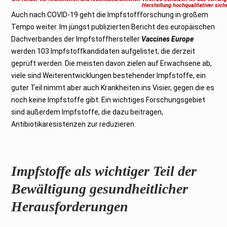
b
Herstellung hochqualitativer sich
e
Auch nach COVID-19 geht die Impfstoffforschung in großem
r
2
Tempo weiter. Im jüngst publizierten Bericht des europäischen
0
2
Dachverbandes der Impfstoffhersteller
Vaccines Europe
3
werden 103 Impfstoffkandidaten aufgelistet, die derzeit
geprüft werden. Die meisten davon zielen auf Erwachsene ab,
viele sind Weiterentwicklungen bestehender Impfstoffe, ein
guter Teil nimmt aber auch Krankheiten ins Visier, gegen die es
noch keine Impfstoffe gibt. Ein wichtiges Forschungsgebiet
sind außerdem Impfstoffe, die dazu beitragen,
Antibiotikaresistenzen zur reduzieren.
Impfstoffe als wichtiger Teil der
Bewältigung gesundheitlicher
Herausforderungen