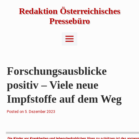
Skip
to
Redaktion Österreichisches
content
Pressebüro
Main
Menu
Forschungsausblicke
positiv – Viele neue
Impfstoffe auf dem Weg
Posted on
5
5. Dezember 2023
.
D
e
z
e
m
Die Kinder vor Krankheiten und lebensbedrohlichen Viren zu schützen ist das vorrangi