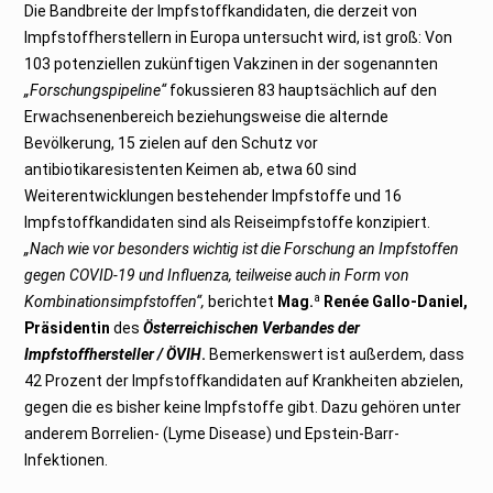
Die Bandbreite der Impfstoffkandidaten, die derzeit von
Impfstoffherstellern in Europa untersucht wird, ist groß: Von
103 potenziellen zukünftigen Vakzinen in der sogenannten
„Forschungspipeline“
fokussieren 83 hauptsächlich auf den
Erwachsenenbereich beziehungsweise die alternde
Bevölkerung, 15 zielen auf den Schutz vor
antibiotikaresistenten Keimen ab, etwa 60 sind
Weiterentwicklungen bestehender Impfstoffe und 16
Impfstoffkandidaten sind als Reiseimpfstoffe konzipiert.
„Nach wie vor besonders wichtig ist die Forschung an Impfstoffen
gegen COVID-19 und Influenza, teilweise auch in Form von
a
Kombinationsimpfstoffen“,
berichtet
Mag.
Renée Gallo-Daniel,
Präsidentin
des
Österreichischen Verbandes der
Impfstoffhersteller / ÖVIH
.
Bemerkenswert ist außerdem, dass
42 Prozent der Impfstoffkandidaten auf Krankheiten abzielen,
gegen die es bisher keine Impfstoffe gibt. Dazu gehören unter
anderem Borrelien- (Lyme Disease) und Epstein-Barr-
Infektionen.