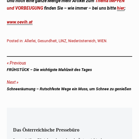
Und noch eine ganze Menge mehr Artikel zum
Thema IMPFEN
und VORBEUGUNG
finden Sie – wie immer – bei uns bitte
hier
;
www.oevih.at
Posted in:
Allerlei
,
Gesundheit
,
LINZ
,
Niederösterreich
,
WIEN
.
Beitragsnavigation
Previous
Previous
FRÜHSTÜCK – Die wichtigste Mahlzeit des Tages
post:
Next
Next
Schneeräumung – Rutschfeste Wege ein Muss, um Schnee zu genießen
post:
Das Österreichische Pressebüro