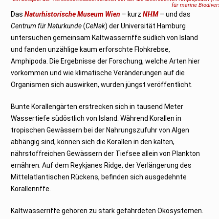
m
für marine Biodive
b
Das
Naturhistorische Museum Wien
– kurz
NHM
– und das
e
r
Centrum für Naturkunde
(
CeNak
) der Universität Hamburg
2
0
untersuchen gemeinsam Kaltwasserriffe südlich von Island
2
0
und fanden unzählige kaum erforschte Flohkrebse,
Amphipoda. Die Ergebnisse der Forschung, welche Arten hier
vorkommen und wie klimatische Veränderungen auf die
Organismen sich auswirken, wurden jüngst veröffentlicht.
Bunte Korallengärten erstrecken sich in tausend Meter
Wassertiefe südöstlich von Island. Während Korallen in
tropischen Gewässern bei der Nahrungszufuhr von Algen
abhängig sind, können sich die Korallen in den kalten,
nährstoffreichen Gewässern der Tiefsee allein von Plankton
ernähren. Auf dem Reykjanes Ridge, der Verlängerung des
Mittelatlantischen Rückens, befinden sich ausgedehnte
Korallenriffe.
Kaltwasserriffe gehören zu stark gefährdeten Ökosystemen.