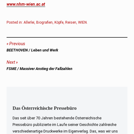
www.nhm-wien.ac.at
Posted in:
Allerlei
,
Biografien
,
Köpfe
,
Reisen
,
WIEN
.
Beitragsnavigation
Previous
Previous
BEETHOVEN / Leben und Werk
post:
Next
Next
FSME / Massiver Anstieg der Fallzahlen
post:
Das Österreichische Pressebüro
Das seit über 70 Jahren bestehende Österreichische
Pressebüro publizierte im Laufe seiner Geschichte zahlreiche
verschiedenartige Druckwerke im Eigenverlag. Das, was wir uns