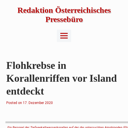
Skip
to
Redaktion Österreichisches
content
Pressebüro
Main
Menu
Flohkrebse in
Korallenriffen vor Island
entdeckt
Posted on
1
17. Dezember 2020
7
.
D
e
z
e
Ein Beispiel der Tiefseekaltwasserkorallen auf der die untersuchten Amphipoden 