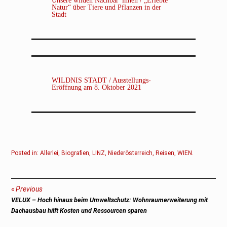
Unsere wilden Nachbar*innen / „Erlebte
Natur“ über Tiere und Pflanzen in der
Stadt
WILDNIS STADT / Ausstellungs-
Eröffnung am 8. Oktober 2021
Posted in:
Allerlei
,
Biografien
,
LINZ
,
Niederösterreich
,
Reisen
,
WIEN
.
Beitragsnavigation
Previous
Previous
VELUX – Hoch hinaus beim Umweltschutz: Wohnraumerweiterung mit
post:
Dachausbau hilft Kosten und Ressourcen sparen