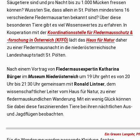
Säugetiere sind und pro Nacht bis zu 1.000 Mücken fressen
können? Wussten Sie, dass allein in St. Pölten mindestens 16
verschiedene Fledermausarten bekannt sind? Über diese
besonderen Tiere gibt es viel Wissenswertes zu erfahren. In
Kooperation mit der
Koordinationsstelle für Fledermausschutz &
-forschung in Österreich (KFFÖ)
lädt das
Haus für Natur
daher
zu einer Fledermausnacht in die niederösterreichische
Landeshauptstadt St. Pölten.
Nach einem Vortrag von
Fledermausexpertin Katharina
Bürger
im
Museum Niederösterreich
um 19 Uhr geht es von 20
Uhr bis 21:30 Uhr gemeinsam mit
Ronald Lintner
, dem
wissenschaftlicher Leiter vom Haus für Natur, zu einer
fledermauskundlichen Wanderung. Mit ein wenig Glück können
Sie dabei diese faszinierenden Tiere bei ihren nächtlichen Aus-
und Jagdflügen beobachten.
Ein Graues Langohr, Pf
Für die Wanderung werden passende Kleidung, festes