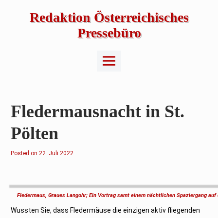
Skip
to
Redaktion Österreichisches
content
Pressebüro
Main
Menu
Fledermausnacht in St.
Pölten
Posted on
2
22. Juli 2022
4
.
J
u
l
i
Fledermaus, Graues Langohr; Ein Vortrag samt einem nächtlichen Spaziergang auf d
2
0
Wussten Sie, dass Fledermäuse die einzigen aktiv fliegenden
2
2