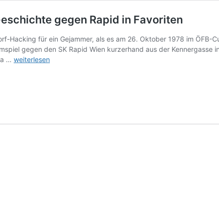
schichte gegen Rapid in Favoriten
rf-Hacking für ein Gejammer, als es am 26. Oktober 1978 im ÖFB-Cup 
spiel gegen den SK Rapid Wien kurzerhand aus der Kennergasse ins 
FK
ria …
weiterlesen
AUSTRIA
WIEN
–
Siegreiche
Derby-
Geschichte
gegen
Rapid
in
Favoriten