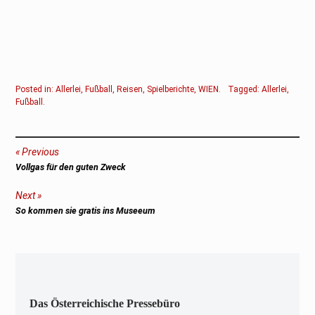
Posted in:
Allerlei
,
Fußball
,
Reisen
,
Spielberichte
,
WIEN
.
Tagged:
Allerlei
,
Fußball
.
Beitragsnavigation
Previous
Previous
Vollgas für den guten Zweck
post:
Next
Next
So kommen sie gratis ins Museeum
post:
Das Österreichische Pressebüro