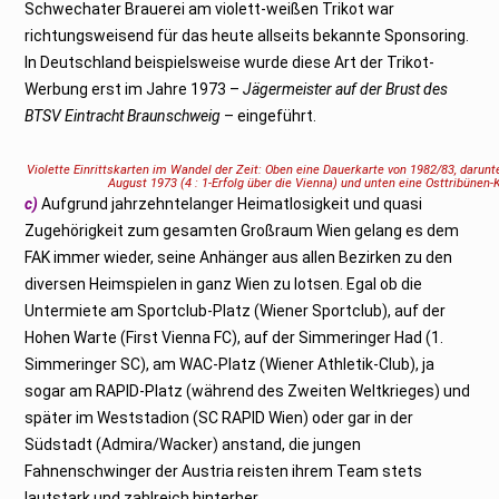
Schwechater Brauerei am violett-weißen Trikot war
richtungsweisend für das heute allseits bekannte Sponsoring.
In Deutschland beispielsweise wurde diese Art der Trikot-
Werbung erst im Jahre 1973 –
Jägermeister auf der Brust des
BTSV Eintracht Braunschweig
– eingeführt.
Violette Einrittskarten im Wandel der Zeit: Oben eine Dauerkarte von 1982/83, darunt
August 1973 (4 : 1-Erfolg über die Vienna) und unten eine Osttribüne
c)
Aufgrund jahrzehntelanger Heimatlosigkeit und quasi
Zugehörigkeit zum gesamten Großraum Wien gelang es dem
FAK immer wieder, seine Anhänger aus allen Bezirken zu den
diversen Heimspielen in ganz Wien zu lotsen. Egal ob die
Untermiete am Sportclub-Platz (Wiener Sportclub), auf der
Hohen Warte (First Vienna FC), auf der Simmeringer Had (1.
Simmeringer SC), am WAC-Platz (Wiener Athletik-Club), ja
sogar am RAPID-Platz (während des Zweiten Weltkrieges) und
später im Weststadion (SC RAPID Wien) oder gar in der
Südstadt (Admira/Wacker) anstand, die jungen
Fahnenschwinger der Austria reisten ihrem Team stets
lautstark und zahlreich hinterher.