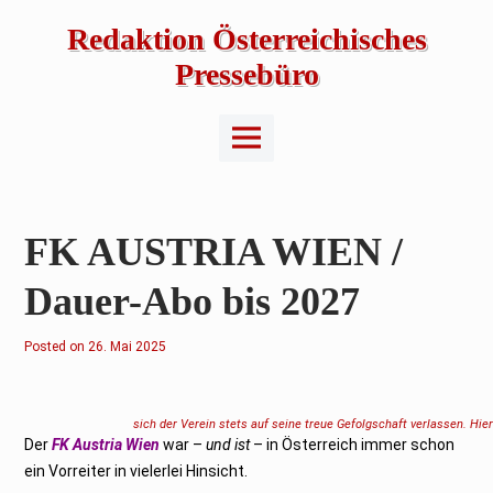
Skip
to
Redaktion Österreichisches
content
Pressebüro
Main
Menu
FK AUSTRIA WIEN /
Dauer-Abo bis 2027
Posted on
2
26. Mai 2025
6
.
M
a
i
sich der Verein stets auf seine treue Gefolgschaft verlassen. Hi
2
Der
FK Austria Wien
war –
und ist
– in Österreich immer schon
0
2
ein Vorreiter in vielerlei Hinsicht.
5