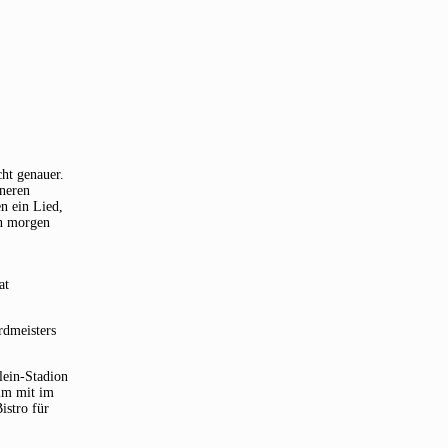
ht genauer.
ineren
n ein Lied,
on morgen
at
rdmeisters
lein-Stadion
eim mit im
istro für