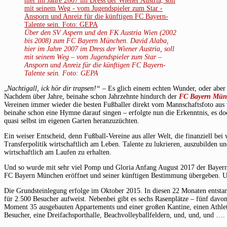
Über den SV Aspern und den FK Austria Wien (2002
bis 2008) zum FC Bayern
München. David Alaba,
hier im Jahre 2007 im Dress der Wiener Austria, soll
mit seinem Weg – vom Jugendspieler zum Star –
Ansporn und Anreiz für die
künftigen FC Bayern-
Talente sein. Foto: GEPA
„
Nachtigall, ick hör dir trapsen!“
– Es glich einem echten Wunder, oder aber 
Nachdem über Jahre, beinahe schon Jahrzehnte hindurch der
FC Bayern Mün
Vereinen immer wieder die besten Fußballer direkt vom Mannschaftsfoto aus
beinahe schon eine Hymne darauf singen – erfolgte nun die Erkenntnis, es d
quasi selbst im eigenen Garten heranzuzüchten.
Ein weiser Entscheid, denn Fußball-Vereine aus aller Welt, die finanziell bei
Transferpolitik wirtschaftlich am Leben. Talente zu lukrieren, auszubilden u
wirtschaftlich am Laufen zu erhalten.
Und so wurde mit sehr viel Pomp und Gloria Anfang August 2017 der Bayer
FC Bayern München eröffnet und seiner künftigen Bestimmung übergeben. Und
Die Grundsteinlegung erfolge im Oktober 2015. In diesen 22 Monaten entsta
für 2.500 Besucher aufweist. Nebenbei gibt es sechs Rasenplätze – fünf davo
Moment 35 ausgebauten Appartements und einer großen Kantine, einen Athlet
Besucher, eine Dreifachsporthalle, Beachvolleyballfeldern, und, und, und ….