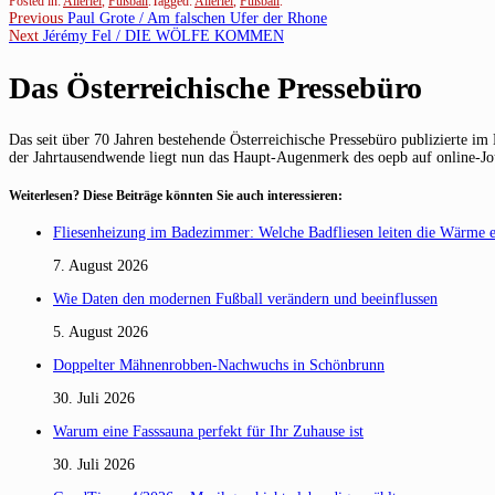
Posted in:
Allerlei
,
Fußball
.
Tagged:
Allerlei
,
Fußball
.
Beitragsnavigation
Previous
Previous
Paul Grote / Am falschen Ufer der Rhone
Next
post:
Next
Jérémy Fel / DIE WÖLFE KOMMEN
post:
Das Österreichische Pressebüro
Das seit über 70 Jahren bestehende Österreichische Pressebüro publizierte im
der Jahrtausendwende liegt nun das Haupt-Augenmerk des oepb auf online-Journ
Weiterlesen? Diese Beiträge könnten Sie auch interessieren:
Fliesenheizung im Badezimmer: Welche Badfliesen leiten die Wärme 
7. August 2026
Wie Daten den modernen Fußball verändern und beeinflussen
5. August 2026
Doppelter Mähnenrobben-Nachwuchs in Schönbrunn
30. Juli 2026
Warum eine Fasssauna perfekt für Ihr Zuhause ist
30. Juli 2026