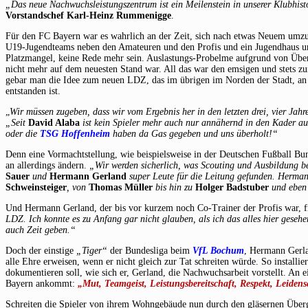
„Das neue Nachwuchsleistungszentrum ist ein Meilenstein in unserer Klubhisto
Vorstandschef
Karl-Heinz Rummenigge
.
Für den FC Bayern war es wahrlich an der Zeit, sich nach etwas Neuem umzu
U19-Jugendteams neben den Amateuren und den Profis und ein Jugendhaus unt
Platzmangel, keine Rede mehr sein. Auslastungs-Probelme aufgrund von Über
nicht mehr auf dem neuesten Stand war. All das war den emsigen und stets 
gebar man die Idee zum neuen LDZ, das im übrigen im Norden der Stadt, an 
entstanden ist.
„
Wir müssen zugeben, dass wir vom Ergebnis her in den letzten drei, vier Jahr
„Seit
David Alaba
ist kein Spieler mehr auch nur annähernd in den Kader au
oder die
TSG Hoffenheim
haben da Gas gegeben und uns überholt!“
Denn eine Vormachtstellung, wie beispielsweise in der Deutschen Fußball Bu
an allerdings ändern.
„Wir werden sicherlich, was Scouting und Ausbildung be
Sauer
und
Hermann Gerland
super Leute für die Leitung gefunden. Hermann
Schweinsteiger
, von
Thomas Müller
bis hin zu
Holger Badstuber
und ebe
Und Hermann Gerland, der bis vor kurzem noch Co-Trainer der Profis war, 
LDZ. Ich konnte es zu Anfang gar nicht glauben, als ich das alles hier geseh
auch Zeit geben.“
Doch der einstige
„Tiger“
der Bundesliga beim
VfL Bochum
, Hermann Gerla
alle Ehre erweisen, wenn er nicht gleich zur Tat schreiten würde. So installi
dokumentieren soll, wie sich er, Gerland, die Nachwuchsarbeit vorstellt. A
Bayern ankommt:
„Mut, Teamgeist, Leistungsbereitschaft, Respekt, Leiden
Schreiten die Spieler von ihrem Wohngebäude nun durch den gläsernen Übergan