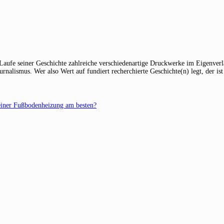
 Laufe seiner Geschichte zahlreiche verschiedenartige Druckwerke im Eigenverla
alismus. Wer also Wert auf fundiert recherchierte Geschichte(n) legt, der ist 
einer Fußbodenheizung am besten?