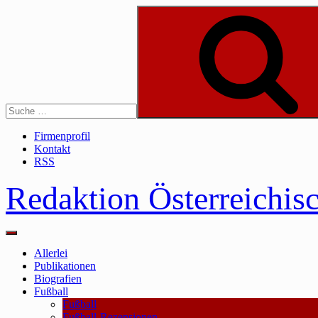
Skip
to
content
Suche
Firmenprofil
Kontakt
RSS
Redaktion Österreichis
Main
Menu
Allerlei
Publikationen
Biografien
Fußball
Fußball
Fußball-Rezensionen