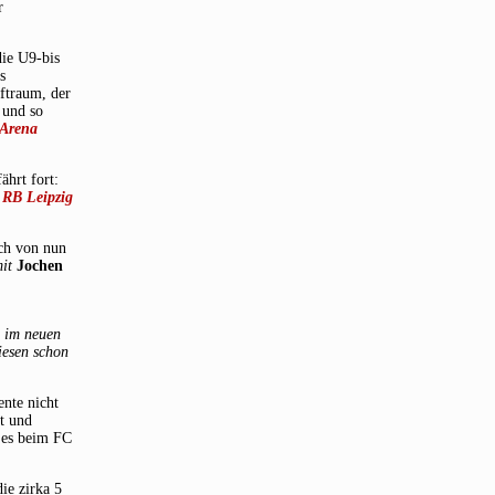
r
die U9-bis
s
ftraum, der
 und so
-Arena
ährt fort:
,
RB Leipzig
ich von nun
mit
Jochen
d im neuen
iesen schon
nte nicht
ht und
f es beim FC
ie zirka 5