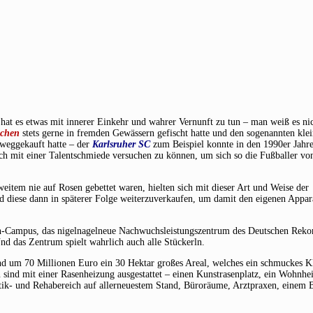
hat es etwas mit innerer Einkehr und wahrer Vernunft zu tun – man weiß es nic
chen
stets gerne in fremden Gewässern gefischt hatte und den sogenannten kle
 weggekauft hatte – der
Karlsruher SC
zum Beispiel konnte in den 1990er Jahre
och mit einer Talentschmiede versuchen zu können, um sich so die Fußballer v
 weitem nie auf Rosen gebettet waren, hielten sich mit dieser Art und Weise der
nd diese dann in späterer Folge weiterzuverkaufen, um damit den eigenen Appar
n-Campus, das nigelnagelneue Nachwuchsleistungszentrum des Deutschen Reko
 das Zentrum spielt wahrlich auch alle Stückerln.
nd um 70 Millionen Euro ein 30 Hektar großes Areal, welches ein schmuckes K
n sind mit einer Rasenheizung ausgestattet – einen Kunstrasenplatz, ein Wohnh
ik- und Rehabereich auf allerneuestem Stand, Büroräume, Arztpraxen, einem B