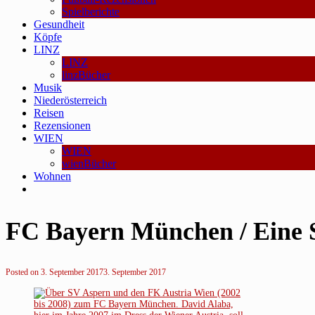
Spielberichte
Gesundheit
Köpfe
LINZ
LINZ
linzBücher
Musik
Niederösterreich
Reisen
Rezensionen
WIEN
WIEN
wienBücher
Wohnen
FC Bayern München / Eine S
Posted on
3. September 2017
3. September 2017