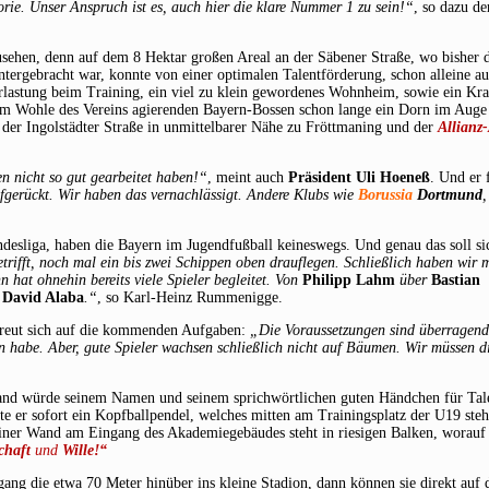
rie. Unser Anspruch ist es, auch hier die klare Nummer 1 zu sein!“
, so dazu de
sehen, denn auf dem 8 Hektar großen Areal an der Säbener Straße, wo bisher 
ergebracht war, konnte von einer optimalen Talentförderung, schon alleine au
lastung beim Training, ein viel zu klein gewordenes Wohnheim, sowie ein Kra
zum Wohle des Vereins agierenden Bayern-Bossen schon lange ein Dorn im Auge
der Ingolstädter Straße in unmittelbarer Nähe zu Fröttmaning und der
Allianz
en nicht so gut gearbeitet haben!“
, meint auch
Präsident Uli Hoeneß
. Und er f
fgerückt. Wir haben das vernachlässigt. Andere Klubs wie
Borussia
Dortmund
ndesliga, haben die Bayern im Jugendfußball keineswegs. Und genau das soll s
trifft, noch mal ein bis zwei Schippen oben drauflegen. Schließlich haben wir 
 hat ohnehin bereits viele Spieler begleitet. Von
Philipp Lahm
über
Bastian
n
David Alaba
.“
, so Karl-Heinz Rummenigge.
freut sich auf die kommenden Aufgaben:
„Die Voraussetzungen sind überragen
en habe. Aber, gute Spieler wachsen schließlich nicht auf Bäumen. Wir müssen d
nd würde seinem Namen und seinem sprichwörtlichen guten Händchen für Tale
erte er sofort ein Kopfballpendel, welches mitten am Trainingsplatz der U19 ste
n einer Wand am Eingang des Akademiegebäudes steht in riesigen Balken, worau
schaft
und
Wille!“
g die etwa 70 Meter hinüber ins kleine Stadion, dann können sie direkt auf d