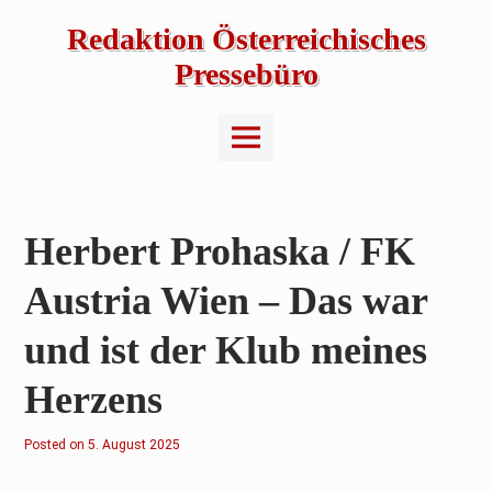
Skip
to
Redaktion Österreichisches
content
Pressebüro
Main
Menu
Herbert Prohaska / FK
Austria Wien – Das war
und ist der Klub meines
Herzens
Posted on
5
5. August 2025
.
A
u