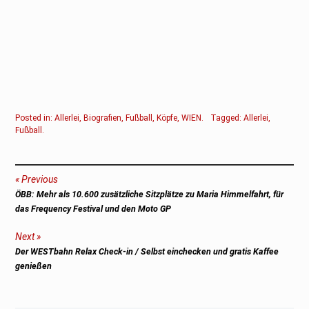
Posted in:
Allerlei
,
Biografien
,
Fußball
,
Köpfe
,
WIEN
.
Tagged:
Allerlei
,
Fußball
.
Beitragsnavigation
Previous
Previous
ÖBB: Mehr als 10.600 zusätzliche Sitzplätze zu Maria Himmelfahrt, für
post:
das Frequency Festival und den Moto GP
Next
Next
Der WESTbahn Relax Check-in / Selbst einchecken und gratis Kaffee
post:
genießen