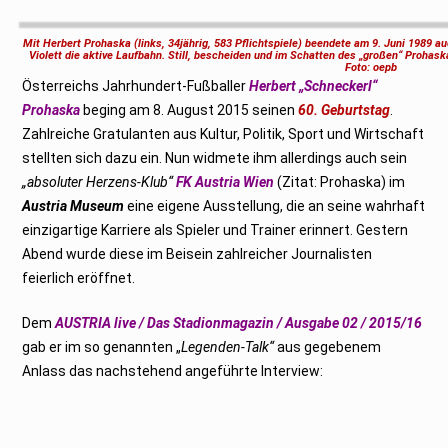
g
u
s
Mit Herbert Prohaska (links, 34jährig, 583 Pflichtspiele) beendete am 9.
Juni 1989 au
t
Violett
die aktive Laufbahn. Still, bescheiden und im Schatten des „großen“ Prohaska
2
Foto: oepb
0
Österreichs Jahrhundert-Fußballer
Herbert „Schneckerl“
2
5
Prohaska
beging am 8. August 2015 seinen
60. Geburtstag
.
Zahlreiche Gratulanten aus Kultur, Politik, Sport und Wirtschaft
stellten sich dazu ein. Nun widmete ihm allerdings auch sein
„absoluter Herzens-Klub“
FK Austria Wien
(Zitat: Prohaska) im
Austria Museum
eine eigene Ausstellung, die an seine wahrhaft
einzigartige Karriere als Spieler und Trainer erinnert. Gestern
Abend wurde diese im Beisein zahlreicher Journalisten
feierlich eröffnet.
Dem
AUSTRIA live / Das Stadionmagazin / Ausgabe 02 / 2015/16
gab er im so genannten „
Legenden-Talk“
aus gegebenem
Anlass das nachstehend angeführte Interview: