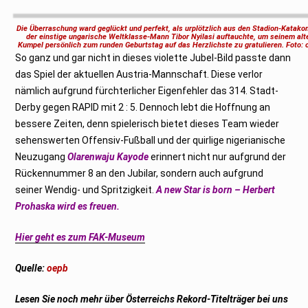
Die Überraschung ward geglückt und perfekt, als urplötzlich aus den Stadion-Katak
der einstige ungarische Weltklasse-Mann Tibor Nyilasi auftauchte, um seinem alt
Kumpel persönlich zum runden Geburtstag auf das Herzlichste zu gratulieren. Foto: 
So ganz und gar nicht in dieses violette Jubel-Bild passte dann
das Spiel der aktuellen Austria-Mannschaft. Diese verlor
nämlich aufgrund fürchterlicher Eigenfehler das 314. Stadt-
Derby gegen RAPID mit 2 : 5. Dennoch lebt die Hoffnung an
bessere Zeiten, denn spielerisch bietet dieses Team wieder
sehenswerten Offensiv-Fußball und der quirlige nigerianische
Neuzugang
Olarenwaju Kayode
erinnert nicht nur aufgrund der
Rückennummer 8 an den Jubilar, sondern auch aufgrund
seiner Wendig- und Spritzigkeit.
A new Star is born – Herbert
Prohaska wird es freuen.
Hier geht es zum FAK-Museum
Quelle:
oepb
Lesen Sie noch mehr über Österreichs Rekord-Titelträger bei uns