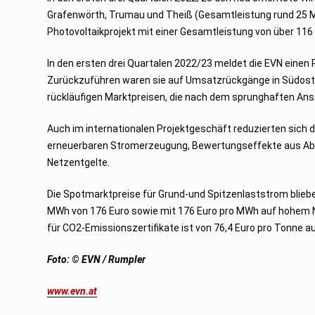
2
Grafenwörth, Trumau und Theiß (Gesamtleistung rund 25 M
0
2
Photovoltaikprojekt mit einer Gesamtleistung von über 11
3
In den ersten drei Quartalen 2022/23 meldet die EVN einen 
Zurückzuführen waren sie auf Umsatzrückgänge in Südost
rückläufigen Marktpreisen, die nach dem sprunghaften Anst
Auch im internationalen Projektgeschäft reduzierten sich
erneuerbaren Stromerzeugung, Bewertungseffekte aus Ab
Netzentgelte.
Die Spotmarktpreise für Grund-und Spitzenlaststrom bliebe
MWh von 176 Euro sowie mit 176 Euro pro MWh auf hohem Nive
für CO2-Emissionszertifikate ist von 76,4 Euro pro Tonne au
Foto: © EVN / Rumpler
www.evn.at