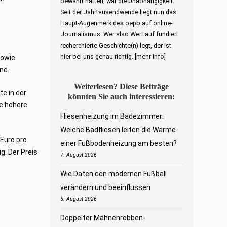
bewahrt hatten, war die Unabhängigkeit.
Seit der Jahrtausendwende liegt nun das
Haupt-Augenmerk des oepb auf online-
Journalismus. Wer also Wert auf fundiert
recherchierte Geschichte(n) legt, der ist
hier bei uns genau richtig.
[mehr Info]
sowie
nd.
Weiterlesen? Diese Beiträge
e in der
könnten Sie auch interessieren:
e höhere
Fliesenheizung im Badezimmer:
Welche Badfliesen leiten die Wärme
 Euro pro
einer Fußbodenheizung am besten?
g. Der Preis
7. August 2026
Wie Daten den modernen Fußball
verändern und beeinflussen
5. August 2026
Doppelter Mähnenrobben-