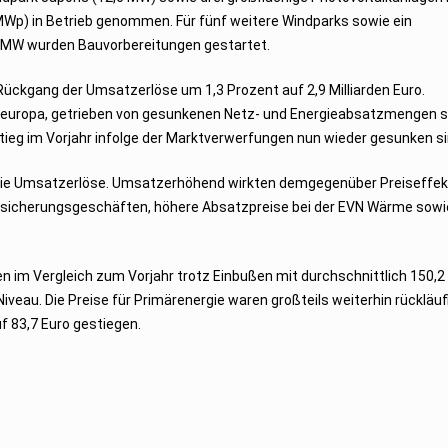
Wp) in Betrieb genommen. Für fünf weitere Windparks sowie ein
6 MW wurden Bauvorbereitungen gestartet.
Rückgang der Umsatzerlöse um 1,3 Prozent auf 2,9 Milliarden Euro.
europa, getrieben von gesunkenen Netz- und Energieabsatzmengen 
ieg im Vorjahr infolge der Marktverwerfungen nun wieder gesunken si
 die Umsatzerlöse. Umsatzerhöhend wirkten demgegenüber Preiseffekt
sicherungsgeschäften, höhere Absatzpreise bei der EVN Wärme sowi
n im Vergleich zum Vorjahr trotz Einbußen mit durchschnittlich 150,2
au. Die Preise für Primärenergie waren großteils weiterhin rückläufi
f 83,7 Euro gestiegen.