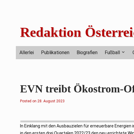
Skip
to
content
Redaktion Österrei
Allerlei
Publikationen
Biografien
Fußball
EVN treibt Ökostrom-Of
Posted on
2
28. August 2023
8
.
A
u
g
u
In Einklang mit den Ausbauzielen für erneuerbare Energie
s
t
in den ersten drei Quartalen 2022/23 den neu errichtete Wi