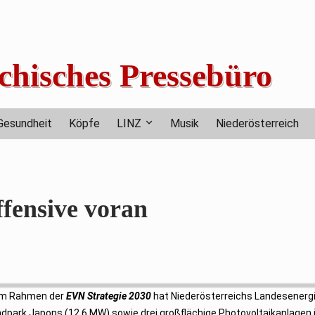
chisches Pressebüro
Gesundheit
Köpfe
LINZ
Musik
Niederösterreich
fensive voran
n im Rahmen der
EVN Strategie 2030
hat Niederösterreichs Landesenerg
ndpark Japons (12,6 MW) sowie drei großflächige Photovoltaikanlagen 