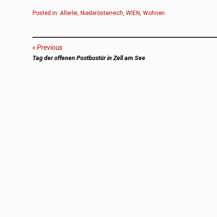
Posted in:
Allerlei
,
Niederösterreich
,
WIEN
,
Wohnen
.
Beitragsnavigation
Previous
Previous
Tag der offenen Postbustür in Zell am See
post: