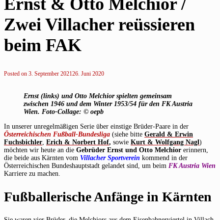
Ernst & Otto Melchior /
Zwei Villacher reüssieren
beim FAK
Posted on
3. September 2021
26. Juni 2020
Ernst (links) und Otto Melchior spielten gemeinsam
zwischen 1946 und dem Winter 1953/54 für den FK Austria
Wien. Foto-Collage: © oepb
In unserer unregelmäßigen Serie über einstige Brüder-Paare in der
Österreichischen Fußball-Bundesliga
(siehe bitte
Gerald & Erwin
Fuchsbichler
,
Erich & Norbert Hof
,
sowie
Kurt & Wolfgang Nagl
)
möchten wir heute an die
Gebrüder Ernst und Otto Melchior
erinnern,
die beide aus Kärnten vom
Villacher Sportverein
kommend in der
Österreichischen Bundeshauptstadt gelandet sind, um beim
FK Austria Wien
Karriere zu machen.
Fußballerische Anfänge in Kärnten
Sie waren vier Brüder, die Melchiors aus dem Eisenbahnerviertel in Villach-