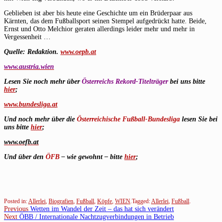
Geblieben ist aber bis heute eine Geschichte um ein Brüderpaar aus
Kärnten, das dem Fußballsport seinen Stempel aufgedrückt hatte. Beide,
Ernst und Otto Melchior geraten allerdings leider mehr und mehr in
Vergessenheit …
Quelle: Redaktion.
www.
oepb.at
www.austria.wien
Lesen Sie noch mehr über
Österreichs Rekord-Titelträger
bei uns bitte
hier
;
www.bundesliga.at
Und noch mehr über die
Österreichische Fußball-Bundesliga
lesen Sie bei
uns bitte
hier
;
www.oefb.at
Und über den
ÖFB
– wie gewohnt – bitte
hier
;
Posted in:
Allerlei
,
Biografien
,
Fußball
,
Köpfe
,
WIEN
.
Tagged:
Allerlei
,
Fußball
.
Beitragsnavigation
Previous
Previous
Wetten im Wandel der Zeit – das hat sich verändert
Next
post:
Next
ÖBB / Internationale Nachtzugverbindungen in Betrieb