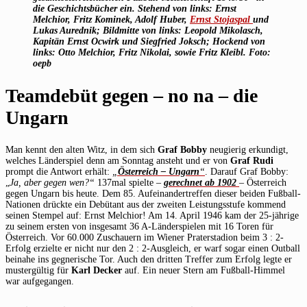
die Geschichtsbücher ein. Stehend von links: Ernst
Melchior, Fritz Kominek, Adolf Huber,
Ernst Stojaspal
und
Lukas Aurednik; Bildmitte von links: Leopold Mikolasch,
Kapitän Ernst Ocwirk und Siegfried Joksch; Hockend von
links: Otto Melchior, Fritz Nikolai, sowie Fritz Kleibl. Foto:
oepb
Teamdebüt gegen – no na – die
Ungarn
Man kennt den alten Witz, in dem sich
Graf Bobby
neugierig erkundigt,
welches Länderspiel denn am Sonntag ansteht und er von
Graf Rudi
prompt die Antwort erhält:
„
Österreich – Ungarn
“
. Darauf Graf Bobby:
„
Ja, aber gegen wen?“
137mal spielte –
gerechnet ab 1902
– Österreich
gegen Ungarn bis heute. Dem 85. Aufeinandertreffen dieser beiden Fußball-
Nationen drückte ein Debütant aus der zweiten Leistungsstufe kommend
seinen Stempel auf: Ernst Melchior! Am 14. April 1946 kam der 25-jährige
zu seinem ersten von insgesamt 36 A-Länderspielen mit 16 Toren für
Österreich. Vor 60.000 Zuschauern im Wiener Praterstadion beim 3 : 2-
Erfolg erzielte er nicht nur den 2 : 2-Ausgleich, er warf sogar einen Outball
beinahe ins gegnerische Tor. Auch den dritten Treffer zum Erfolg legte er
mustergültig für
Karl Decker
auf. Ein neuer Stern am Fußball-Himmel
war aufgegangen.