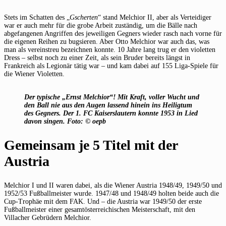
Stets im Schatten des „
Gscherten
“ stand Melchior II, aber als Verteidiger
war er auch mehr für die grobe Arbeit zuständig, um die Bälle nach
abgefangenen Angriffen des jeweiligen Gegners wieder rasch nach vorne für
die eigenen Reihen zu bugsieren. Aber Otto Melchior war auch das, was
man als vereinstreu bezeichnen konnte. 10 Jahre lang trug er den violetten
Dress – selbst noch zu einer Zeit, als sein Bruder bereits längst in
Frankreich als Legionär tätig war – und kam dabei auf 155 Liga-Spiele für
die Wiener Violetten.
Der typische „Ernst Melchior“! Mit Kraft, voller Wucht und
den Ball nie aus den Augen lassend hinein ins Heiligtum
des Gegners. Der 1. FC Kaiserslautern konnte 1953 in Lied
davon singen. Foto: © oepb
Gemeinsam je 5 Titel mit der
Austria
Melchior I und II waren dabei, als die Wiener Austria 1948/49, 1949/50 und
1952/53 Fußballmeister wurde. 1947/48 und 1948/49 holten beide auch die
Cup-Trophäe mit dem FAK. Und – die Austria war 1949/50 der erste
Fußballmeister einer gesamtösterreichischen Meisterschaft, mit den
Villacher Gebrüdern Melchior.