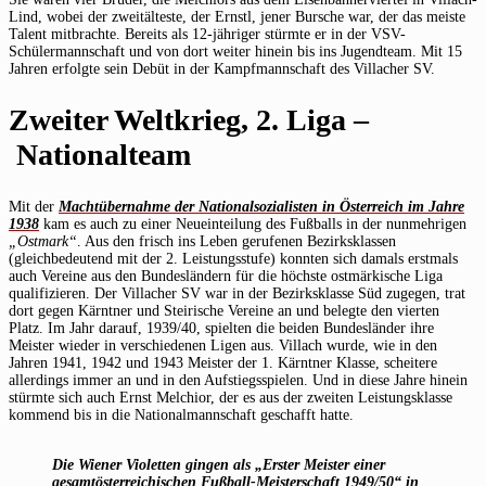
Lind, wobei der zweitälteste, der Ernstl, jener Bursche war, der das meiste
Talent mitbrachte. Bereits als 12-jähriger stürmte er in der VSV-
Schülermannschaft und von dort weiter hinein bis ins Jugendteam. Mit 15
Jahren erfolgte sein Debüt in der Kampfmannschaft des Villacher SV.
Zweiter Weltkrieg, 2. Liga –
Nationalteam
Mit der
Machtübernahme der Nationalsozialisten in Österreich im Jahre
1938
kam es auch zu einer Neueinteilung des Fußballs in der nunmehrigen
„Ostmark“
. Aus den frisch ins Leben gerufenen Bezirksklassen
(gleichbedeutend mit der 2. Leistungsstufe) konnten sich damals erstmals
auch Vereine aus den Bundesländern für die höchste ostmärkische Liga
qualifizieren. Der Villacher SV war in der Bezirksklasse Süd zugegen, trat
dort gegen Kärntner und Steirische Vereine an und belegte den vierten
Platz. Im Jahr darauf, 1939/40, spielten die beiden Bundesländer ihre
Meister wieder in verschiedenen Ligen aus. Villach wurde, wie in den
Jahren 1941, 1942 und 1943 Meister der 1. Kärntner Klasse, scheitere
allerdings immer an und in den Aufstiegsspielen. Und in diese Jahre hinein
stürmte sich auch Ernst Melchior, der es aus der zweiten Leistungsklasse
kommend bis in die Nationalmannschaft geschafft hatte.
Die Wiener Violetten gingen als „Erster Meister einer
gesamtösterreichischen Fußball-Meisterschaft 1949/50“ in