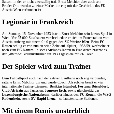
Saison, in der er nicht zweistellig traf. Ernst Melchior aber auch sein
Bruder Otto wurden zu einer Marke, die eng mit der Geschichte des FK
Austria Wien verbunden ist.
Legionär in Frankreich
Am Sonntag, 15. November 1953 betritt Ernst Melchior sein letztes Spiel in
Wien. Vor 25.000 Zuschauern verabschiedete er sich im Praterstadion vom
Austria-Anhang mit einem 0 : 0 gegen den
SC Wacker Wien
. Beim
FC
Rouen
schlug er von nun an seine Zelte auf. Später, 1958/59, wechselte er
noch zum
FC Nantes
. In sechs Auslands-Jahren in Frankreich brachte es
der „
alternde
“ Vollblutstürmer auf 193 Ligaspiele mit 86 Toren.
Der Spieler wird zum Trainer
Dem Fußballsport auch nach der aktiven Laufbahn noch eng verbunden,
sattelte Ernst Melchior um und wurde Coach. Als solcher besaß er vier
internationale Trainer-Lizenzen.
Besiktas Istanbul, Fortuna Düsseldorf,
Club Africain
aus Tunesien
, Jeunesse Esch
, sowie gleichzeitig das
Luxemburgische Nationalteam
, darüber hinaus den
FC Rouen,
die
WSG
Radenthein,
sowie
SV Rapid Lienz
– so lauteten seine Stationen.
Mit einem Remis unsterblich