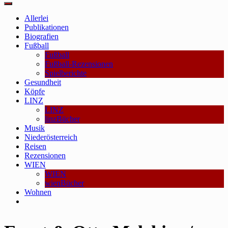
Main
Menu
Allerlei
Publikationen
Biografien
Fußball
Fußball
Fußball-Rezensionen
Spielberichte
Gesundheit
Köpfe
LINZ
LINZ
linzBücher
Musik
Niederösterreich
Reisen
Rezensionen
WIEN
WIEN
wienBücher
Wohnen