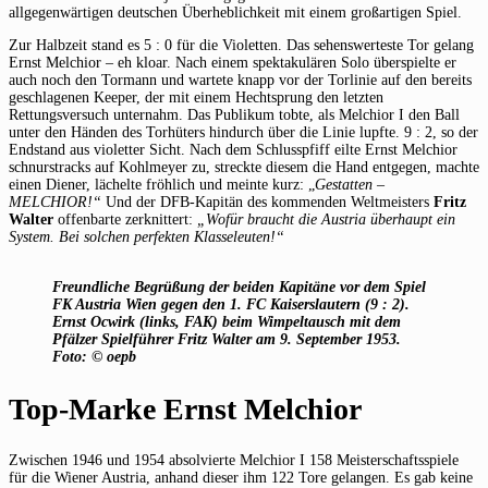
allgegenwärtigen deutschen Überheblichkeit mit einem großartigen Spiel.
Zur Halbzeit stand es 5 : 0 für die Violetten. Das sehenswerteste Tor gelang
Ernst Melchior – eh kloar. Nach einem spektakulären Solo überspielte er
auch noch den Tormann und wartete knapp vor der Torlinie auf den bereits
geschlagenen Keeper, der mit einem Hechtsprung den letzten
Rettungsversuch unternahm. Das Publikum tobte, als Melchior I den Ball
unter den Händen des Torhüters hindurch über die Linie lupfte. 9 : 2, so der
Endstand aus violetter Sicht. Nach dem Schlusspfiff eilte Ernst Melchior
schnurstracks auf Kohlmeyer zu, streckte diesem die Hand entgegen, machte
einen Diener, lächelte fröhlich und meinte kurz: „
Gestatten –
MELCHIOR!“
Und der DFB-Kapitän des kommenden Weltmeisters
Fritz
Walter
offenbarte zerknittert:
„Wofür braucht die Austria überhaupt ein
System. Bei solchen perfekten Klasseleuten!“
Freundliche Begrüßung der beiden Kapitäne vor dem Spiel
FK Austria Wien gegen den 1. FC Kaiserslautern (9 : 2).
Ernst Ocwirk (links, FAK) beim Wimpeltausch mit dem
Pfälzer Spielführer Fritz Walter am 9. September 1953.
Foto: © oepb
Top-Marke Ernst Melchior
Zwischen 1946 und 1954 absolvierte Melchior I 158 Meisterschaftsspiele
für die Wiener Austria, anhand dieser ihm 122 Tore gelangen. Es gab keine