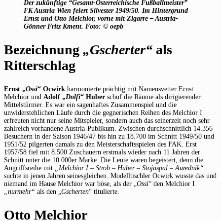
Der zukünftige “Gesamt-Österreichische Fußballmeister”
FK Austria Wien feiert Silvester 1949/50. Im Hintergrund
Ernst und Otto Melchior, vorne mit Zigarre – Austria-
Gönner Fritz Kment. Foto: © oepb
Bezeichnung
„Gscherter“
als
Ritterschlag
Ernst „
Ossi
“ Ocwirk
harmonierte prächtig mit Namensvetter Ernst
Melchior und
Adolf „
Dolfi
“ Huber
schuf die Räume als dirigierender
Mittelstürmer. Es war ein sagenhaftes Zusammenspiel und die
unwiderstehlichen Läufe durch die gegnerischen Reihen des Melchior I
erfreuten nicht nur seine Mitspieler, sondern auch das seinerzeit noch sehr
zahlreich vorhandene Austria-Publikum. Zwischen durchschnittlich 14.356
Besuchern in der Saison 1946/47 bis hin zu 18.700 im Schnitt 1949/50 und
1951/52 pilgerten damals zu den Meisterschaftsspielen des FAK. Erst
1957/58 fiel mit 8.500 Zuschauern erstmals wieder nach 11 Jahren der
Schnitt unter die 10.000er Marke. Die Leute waren begeistert, denn die
Angriffsreihe mit
„Melchior I – Stroh – Huber – Stojaspal – Aurednik“
suchte in jenen Jahren seinesgleichen. Modelltischler Ocwirk wusste das und
niemand im Hause Melchior war böse, als der „
Ossi
“ den Melchior I
„nurmehr“
als den „
Gscherten
“ titulierte.
Otto Melchior