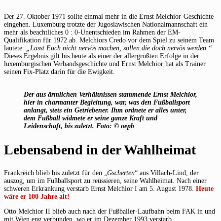
Der 27. Oktober 1971 sollte einmal mehr in die Ernst Melchior-Geschichte
eingehen. Luxemburg trotzte der Jugoslawischen Nationalmannschaft ein
mehr als beachtliches 0 : 0-Unentschieden im Rahmen der EM-
Qualifikation für 1972 ab. Melchiors Credo vor dem Spiel zu seinem Team
lautete:
„Lasst Euch nicht nervös machen, sollen die doch nervös werden.“
Dieses Ergebnis gilt bis heute als einer der allergrößten Erfolge in der
luxemburgischen Verbandsgeschichte und Ernst Melchior hat als Trainer
seinen Fix-Platz darin für die Ewigkeit.
Der aus ärmlichen Verhältnissen stammende Ernst Melchior,
hier in charmanter Begleitung, war, was den Fußballsport
anlangt, stets ein Getriebener. Ihm ordnete er alles unter,
dem Fußball widmete er seine ganze Kraft und
Leidenschaft, bis zuletzt. Foto: © oepb
Lebensabend in der Wahlheimat
Frankreich blieb bis zuletzt für den „
Gscherten
“ aus Villach-Lind, der
auszog, um im Fußballsport zu reüssieren, seine Wahlheimat. Nach einer
schweren Erkrankung verstarb Ernst Melchior I am 5. August 1978.
Heute
wäre er 100 Jahre alt!
Otto Melchior II blieb auch nach der Fußballer-Laufbahn beim FAK in und
mit Wien eng verbunden, wo er im Dezember 1993 verstarb.