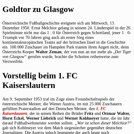
Goldtor zu Glasgow
Österreichische Fußballgeschichte ereignete sich am Mittwoch, 13.
Dezember 1950. Ernst Melchior gelang in seinem 24. Länderspiel in der 26.
Spielminute nicht nur das 1 : 0 für Österreich gegen Schottland, jener 1 : 0-
Triumph vor 70 Jahren ging auch als erster Sieg eines
kontinentaleuropäischen Teams auf der britischen Insel in die Geschichte
ein. 100.000 Zuschauer im Hampden Park trauten ihren Augen nicht, denn
Österreichs Keeper
Walter Zeman
, der von nun an nur mehr als „
Der Tiger
von Glasgow“
gerufen wurde, brachte die Schotten reihenweise zum
Verzweifeln.
Vorstellig beim 1. FC
Kaiserslautern
Am 9. September 1953 traf im Zuge eines Freundschaftsspiels der
österreichische Meister, die Wiener Austria, im mit 25.000 Zuschauern
gefüllten Praterstadion auf den Deutschen Meister, den
1. FC
Kaiserslautern
, der in seinen Reihen die Brüder
Fritz
und
Ottmar Walter,
Horst Eckel, Werner Liebrich
und
Werner Kohlmeyer
hatte, die im Jahr
darauf Fußballweltmeister werden sollten.
„Wer ist schon dieser Melchior?“
gab sich Kohlmeyer vor dem Match siegessiecher gegenüber deutschen
Journalisten. Die Austria jedoch begegnete der auch heute noch