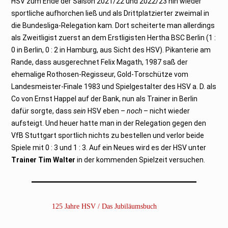
HSV zum Ende der Saison 2021/22 und 2022/23 hin wieder
sportliche aufhorchen ließ und als Drittplatzierter zweimal in
die Bundesliga-Relegation kam. Dort scheiterte man allerdings
als Zweitligist zuerst an dem Erstligisten Hertha BSC Berlin (1 :
0 in Berlin, 0 : 2 in Hamburg, aus Sicht des HSV). Pikanterie am
Rande, dass ausgerechnet Felix Magath, 1987 saß der
ehemalige Rothosen-Regisseur, Gold-Torschütze vom
Landesmeister-Finale 1983 und Spielgestalter des HSV a. D. als
Co von Ernst Happel auf der Bank, nun als Trainer in Berlin
dafür sorgte, dass
sein
HSV eben –
noch
– nicht wieder
aufsteigt. Und heuer hatte man in der Relegation gegen den
VfB Stuttgart sportlich nichts zu bestellen und verlor beide
Spiele mit 0 : 3 und 1 : 3. Auf ein Neues wird es der HSV unter
Trainer Tim Walter
in der kommenden Spielzeit versuchen.
125 Jahre HSV / Das Jubiläumsbuch