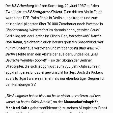
Der
HSV Hamburg
traf am Samstag, 20. Juni 1987 auf den
Zweitligisten
SV Stuttgarter Kickers
. Zum dritten Mal in Folge
wurde das DFB-Pokalfinale in Berlin ausgetragen und zum
dritten Mal pilgerten über 70.000 Zuschauer nach
Westend
in
Charlottenburg-Wilmersdorf
im damals noch
„geteilten Berlin“.
Berlin lag mit der Hertha im Clinch. Der
„Vorzeigeklub“
Hertha
BSC Berlin
, gleichzeitig auch Berlins größtes Sorgenkind, war
nur im Unterhaus vertreten und mit der
SpVg Blau Weiß 90
Berlin
stellte man den Absteiger aus der Bundesliga.
„Das
Deutsche Wembley boomt!“
– so der Slogan der Berliner
Stadtväter, die sich jedoch just zum 750 Jahr-Jubiläum ein
zugkräftigeres Endspiel gewünscht hatten. Doch die Kickers
aus Stuttgart waren ein mehr als nur ebenbürtiger Gegner für
den Hamburger SV.
„Die Stuttgarter haben hier und heute nichts zu verlieren, auf uns
wartet ein hartes Stück Arbeit!“
, so der
Mannschaftskapitän
Manfred Kaltz
gebetsmühlenartig zu seinen Mitspielern. Ernst