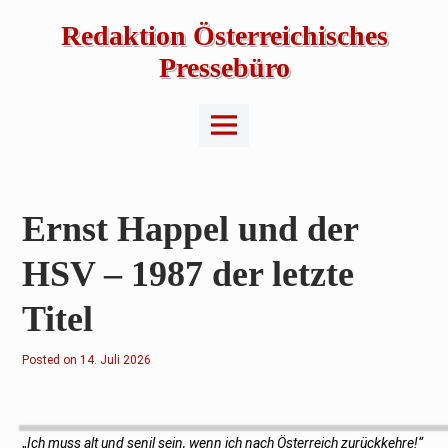
Skip
to
Redaktion Österreichisches
content
Pressebüro
Main
Menu
Ernst Happel und der
HSV – 1987 der letzte
Titel
Posted on
1
14. Juli 2026
4
.
J
u
l
i
„
Ich muss alt und senil sein, wenn ich nach Österreich zurückkehre!“