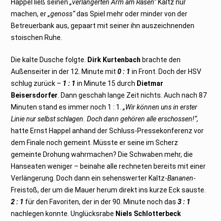
Happel ließ seinen
„verlängerten Arm am Rasen“
Kaltz nur
machen, er
„genoss“
das Spiel mehr oder minder von der
Betreuerbank aus, gepaart mit seiner ihn auszeichnenden
stoischen Ruhe.
Die kalte Dusche folgte.
Dirk Kurtenbach
brachte den
Außenseiter in der 12. Minute mit
0 : 1
in Front. Doch der HSV
schlug zurück –
1 : 1
in Minute 15 durch
Dietmar
Beisersdorfer
. Dann geschah lange Zeit nichts. Auch nach 87
Minuten stand es immer noch 1 : 1.
„Wir können uns in erster
Linie nur selbst schlagen. Doch dann gehören alle erschossen!“,
hatte Ernst Happel anhand der Schluss-Pressekonferenz vor
dem Finale noch gemeint. Müsste er seine im Scherz
gemeinte Drohung wahrmachen? Die Schwaben mehr, die
Hanseaten weniger – beinahe alle rechneten bereits mit einer
Verlängerung. Doch dann ein sehenswerter Kaltz-
Bananen
-
Freistoß, der um die Mauer herum direkt ins kurze Eck sauste.
2 : 1
für den Favoriten, der in der 90. Minute noch das
3 : 1
nachlegen konnte. Unglücksrabe
Niels Schlotterbeck