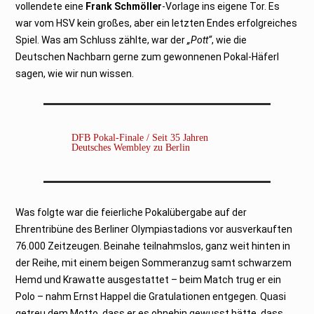
vollendete eine
Frank Schmöller
-Vorlage ins eigene Tor. Es
war vom HSV kein großes, aber ein letzten Endes erfolgreiches
Spiel. Was am Schluss zählte, war der
„Pott“
, wie die
Deutschen Nachbarn gerne zum gewonnenen Pokal-Häferl
sagen, wie wir nun wissen.
DFB Pokal-Finale / Seit 35 Jahren
Deutsches Wembley zu Berlin
Was folgte war die feierliche Pokalübergabe auf der
Ehrentribüne des Berliner Olympiastadions vor ausverkauften
76.000 Zeitzeugen. Beinahe teilnahmslos, ganz weit hinten in
der Reihe, mit einem beigen Sommeranzug samt schwarzem
Hemd und Krawatte ausgestattet – beim Match trug er ein
Polo – nahm Ernst Happel die Gratulationen entgegen. Quasi
getreu dem Motto, dass er es ohnehin gewusst hätte, dass