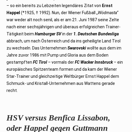
2
0
– so ein bereits zu Lebzeiten legendäres Zitat von
Ernst
2
Happel
(*1925, † 1992). Nun, der Wiener Fußball „
6
Wödmasta
“
war weder alt noch senil, als er am 21. Juni 1987 seine Zelte
nach einer sechsjährigen und überaus erfolgreichen Trainer-
Tätigkeit beim
Hamburger SV
in der
1. Deutschen Bundesliga
abbrach, um nach Österreich und da ins geheiligte Land Tirol
zu wechseln. Das Unternehmen
Swarovski
wollte aus dem im
Jahre zuvor 1986 mit Pump und Gloria aus dem Boden
gestampften
FC Tirol
– vormals der
FC Wacker Innsbruck
– ein
europäisches Spitzenteam formen und da kam der Wiener
Star-Trainer und gleichzeitige Weltbürger Ernst Happel dem
Schmuck- und Kristall-Unternehmen aus Wattens gerade
recht.
HSV versus Benfica Lissabon,
oder Happel gegen Guttmann