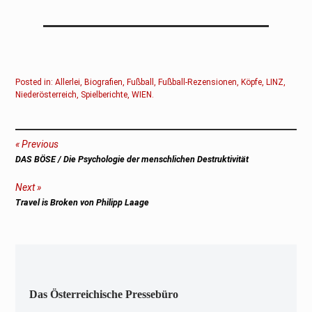
Posted in:
Allerlei
,
Biografien
,
Fußball
,
Fußball-Rezensionen
,
Köpfe
,
LINZ
,
Niederösterreich
,
Spielberichte
,
WIEN
.
Beitragsnavigation
Previous
Previous
DAS BÖSE / Die Psychologie der menschlichen Destruktivität
post:
Next
Next
Travel is Broken von Philipp Laage
post:
Das Österreichische Pressebüro