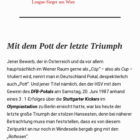
League-Sieger aus Wien
Mit dem Pott der letzte Triumph
Jener Bewerb, der in Österreich und da vor allem
hauptsächlich im Wiener Raum gerne als
„Cöp“
– also als
Cup –
tituliert wird, nennt man in Deutschland
Pokal
, despektierlich
auch
„Pott“.
Und jener Titel nämlich, den der HSV mit dem
Gewinn des
DFB-Pokals
am Samstag, 20. Juni 1987 anhand
eines 3 : 1-Erfolges über die
Stuttgarter Kickers
im
Olympiastadion
zu Berlin erreicht hatte, war bis heute der
letzte große Triumph der stolzen Hanseaten, denn bei näherer
Betrachtung muss man feststellen, dass es von diesem
Zeitpunkt an nur noch in Windeseile bergab ging mit den
„Rothosen“.