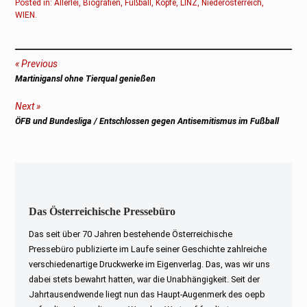
Posted in:
Allerlei
,
Biografien
,
Fußball
,
Köpfe
,
LINZ
,
Niederösterreich
,
WIEN
.
Beitragsnavigation
Previous
Previous
Martinigansl ohne Tierqual genießen
post:
Next
Next
ÖFB und Bundesliga / Entschlossen gegen Antisemitismus im Fußball
post:
Das Österreichische Pressebüro
Das seit über 70 Jahren bestehende Österreichische
Pressebüro publizierte im Laufe seiner Geschichte zahlreiche
verschiedenartige Druckwerke im Eigenverlag. Das, was wir uns
dabei stets bewahrt hatten, war die Unabhängigkeit. Seit der
Jahrtausendwende liegt nun das Haupt-Augenmerk des oepb