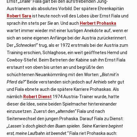
Ernst
„Dralle“
Fiala galt bei den aufstrebenden Jung-
Austrianern als absolutes Vorbild. Der spätere Ehrenkapitän
Robert Sara
ist heute noch voll des Lobes über Ernst Fiala und
sprach ihn stets per
Sie
an. Und auch
Herbert Prohaska
wartet immer wieder mit einer lustigen Anekdote auf, wenn er
sich an seine eigenen Anfänge bei der Austria zurückerinnert.
Der
„Schneckerl“
trug, als er 1972 erstmals bei der Austria zum
Training erschien, Schlaghose, ein weit geöffnetes Hemd und
Cowboy-Stiefel. Beim Betreten der Kabine sah ihn Ernst Fiala
erstaunt von oben bis unten an und begrüßte den
schüchternen Neuankömmling mit den Worten:
„Bist mit´n
Pferd da?“
Beide verstanden sich jedoch auf Anhieb sehr gut
und Fiala ebnete auch die spätere Karriere Prohaskas. Als
nämlich
Robert Dienst
1974 Austria-Trainer wurde, hatte
dieser die Idee, seine beiden Spielmacher hintereinander
einzusetzen. Zuerst den
„alternden“
Fiala und nach
Seitenwechsel den jungen Prohaska. Darauf Fiala zu Dienst:
„Lassen´s doch gleich den Buam spielen. Seine Karriere beginnt
erst, meine Laufbahn ist beendet.“
Fiala riet Prohaska auch: