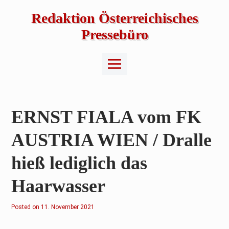
Skip
to
Redaktion Österreichisches
content
Pressebüro
Main
Menu
ERNST FIALA vom FK
AUSTRIA WIEN / Dralle
hieß lediglich das
Haarwasser
Posted on
1
11. November 2021
1
.
N