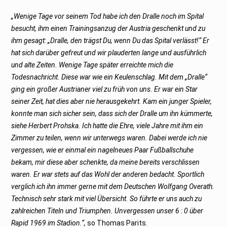
„Wenige Tage vor seinem Tod habe ich den Dralle noch im Spital
besucht, ihm einen Trainingsanzug der Austria geschenkt und zu
ihm gesagt: „Dralle, den trägst Du, wenn Du das Spital verlässt!“ Er
hat sich darüber gefreut und wir plauderten lange und ausführlich
und alte Zeiten. Wenige Tage später erreichte mich die
Todesnachricht. Diese war wie ein Keulenschlag. Mit dem „Dralle“
ging ein großer Austrianer viel zu früh von uns. Er war ein Star
seiner Zeit, hat dies aber nie herausgekehrt. Kam ein junger Spieler,
konnte man sich sicher sein, dass sich der Dralle um ihn kümmerte,
siehe Herbert Prohska. Ich hatte die Ehre, viele Jahre mit ihm ein
Zimmer zu teilen, wenn wir unterwegs waren. Dabei werde ich nie
vergessen, wie er einmal ein nagelneues Paar Fußballschuhe
bekam, mir diese aber schenkte, da meine bereits verschlissen
waren. Er war stets auf das Wohl der anderen bedacht. Sportlich
verglich ich ihn immer gerne mit dem Deutschen Wolfgang Overath.
Technisch sehr stark mit viel Übersicht. So führte er uns auch zu
zahlreichen Titeln und Triumphen. Unvergessen unser 6 : 0 über
Rapid 1969 im Stadion.“,
so Thomas Parits.