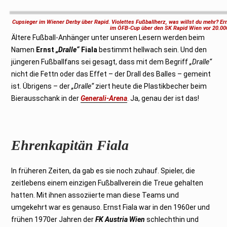
o
v
e
Cupsieger im Wiener Derby über Rapid. Violettes Fußballherz, was willst du mehr? Ern
m
im ÖFB-Cup über den SK Rapid Wien vor 20.00
b
Ältere Fußball-Anhänger unter unseren Lesern werden beim
e
r
Namen
Ernst
„Dralle“
Fiala
bestimmt hellwach sein. Und den
2
0
jüngeren Fußballfans sei gesagt, dass mit dem Begriff
„Dralle“
2
1
nicht die Fettn oder das Effet – der Drall des Balles – gemeint
ist. Übrigens – der
„Dralle“
ziert heute die Plastikbecher beim
Bierausschank in der
Generali-Arena
. Ja, genau der ist das!
Ehrenkapitän Fiala
In früheren Zeiten, da gab es sie noch zuhauf. Spieler, die
zeitlebens einem einzigen Fußballverein die Treue gehalten
hatten. Mit ihnen assoziierte man diese Teams und
umgekehrt war es genauso. Ernst Fiala war in den 1960er und
frühen 1970er Jahren der
FK Austria Wien
schlechthin und