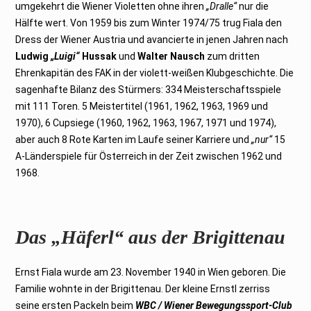
umgekehrt die Wiener Violetten ohne ihren
„Dralle“
nur die
Hälfte wert. Von 1959 bis zum Winter 1974/75 trug Fiala den
Dress der Wiener Austria und avancierte in jenen Jahren nach
Ludwig
„Luigi“
Hussak
und
Walter Nausch
zum dritten
Ehrenkapitän des FAK in der violett-weißen Klubgeschichte. Die
sagenhafte Bilanz des Stürmers: 334 Meisterschaftsspiele
mit 111 Toren. 5 Meistertitel (1961, 1962, 1963, 1969 und
1970), 6 Cupsiege (1960, 1962, 1963, 1967, 1971 und 1974),
aber auch 8 Rote Karten im Laufe seiner Karriere und
„nur“
15
A-Länderspiele für Österreich in der Zeit zwischen 1962 und
1968.
Das „Häferl“ aus der Brigittenau
Ernst Fiala wurde am 23. November 1940 in Wien geboren. Die
Familie wohnte in der Brigittenau. Der kleine Ernstl zerriss
seine ersten Packeln beim
WBC / Wiener Bewegungssport-Club