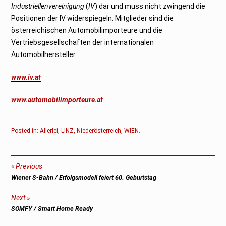
Industriellenvereinigung
(
IV
) dar und muss nicht zwingend die
Positionen der IV widerspiegeln. Mitglieder sind die
österreichischen Automobilimporteure und die
Vertriebsgesellschaften der internationalen
Automobilhersteller.
www.iv.at
www.automobilimporteure.at
Posted in:
Allerlei
,
LINZ
,
Niederösterreich
,
WIEN
.
Beitragsnavigation
Previous
Previous
Wiener S-Bahn / Erfolgsmodell feiert 60. Geburtstag
post:
Next
Next
SOMFY / Smart Home Ready
post: