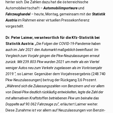
hinter sich. Die Zahlen dazu hat die österreichische
2
2
Automobilwirtschaft –
Automobilimporteure
und
Fahrzeughandel
– heute, Montag, gemeinsam mit der
Statistik
Austria
im Rahmen einer virtuellen Pressekonferenz
vorgestellt.
Dr. Peter Laimer, verantwortlich für die Kfz-Statistik bei
Statistik Austria
:
„Die Folgen der COVID-19-Pandemie haben
auch im Jahr 2021 den Automarkt maßgeblich beeinflusst. Im
Vergleich zum Vorjahr gingen die Pkw-Neuzulassungen erneut
zurück. Mit 239.803 Pkw wurden 2021 um mehr als ein Viertel
weniger Autos neu zum Verkehr zugelassen als im Vorkrisenjahr
2019.“,
so Laimer. Gegenüber dem Vorjahresergebnis (248.740
Pkw-Neuzulassungen) betrug der Rückgang 3,6 Prozent.
„Während sich die Zulassungszahlen von Benzinern und vor allem
von Diesel-Pkw deutlich rückläufig entwickelten, legte die Zahl der
mit alternativen Kraftstoffen betriebenen Pkw um beinahe das
Doppelte auf 90.062 Fahrzeuge zu“,
erläutert Laimer weiter.
Diese Zunahme ist vor allem auf Neuzulassungen von Benzin-