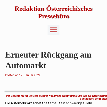
Skip
to
Redaktion Österreichisches
content
Pressebüro
Main
Menu
Erneuter Rückgang am
Automarkt
Posted on
1
17. Januar 2022
7
.
J
a
n
u
Der Gesamt-Markt ist trotz stabiler Nachfrage erneut rückläufig und die Nichtverfüg
a
Fahrzeugen setzt sich 
r
Die Automobilwirtschaft hat erneut ein schwieriges Jahr
2
0