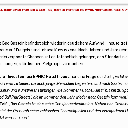
 Hotel Invest links und Walter Toifl, Head of Investent bei EPHIC Hotel Invest. Foto: EP
 Bad Gastein befindet sich wieder in deutlichem Aufwind – heute tref
poque auf Freigeist und urbane Kunstszene. Nach Jahren und Jahrzeh
erlei verpasste Chancen, ist es tatsächlich gelungen, den Standort nic
er jungen, städtischen Zielgruppe zu machen.
 of Investent bei EPHIC Hotel Invest
, nur eine Frage der Zeit:
„Es tut si
ge Events zu bieten, die auch junge Menschen begeistern und nach Gastein l
ltur- und Kunstveranstaltungen wie ‚Sommer.Frische.Kunst‘ bis hin zu Spo
Red Bull PlayStreets‘, die im kommenden Jahr wieder nach Gastein kommen.
oifl:
„Bad Gastein ist eine echte Ganzjahresdestination. Neben den Gastein
et der Ort durch seine zahlreichen Thermalquellen und den einzigartigen He
utzt werden kann.“