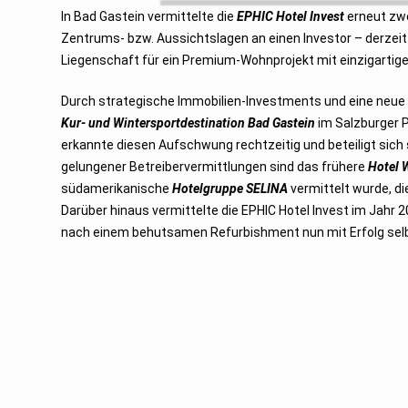
e
In Bad Gastein vermittelte die
EPHIC Hotel Invest
erneut zwe
m
b
Zentrums- bzw. Aussichtslagen an einen Investor – derzeit 
e
Liegenschaft für ein Premium-Wohnprojekt mit einzigartige
r
2
0
2
Durch strategische Immobilien-Investments und eine neue 
2
Kur- und Wintersportdestination Bad Gastein
im Salzburger P
erkannte diesen Aufschwung rechtzeitig und beteiligt sich 
gelungener Betreibervermittlungen sind das frühere
Hotel 
südamerikanische
Hotelgruppe SELINA
vermittelt wurde, di
Darüber hinaus vermittelte die EPHIC Hotel Invest im Jahr
nach einem behutsamen Refurbishment nun mit Erfolg selb