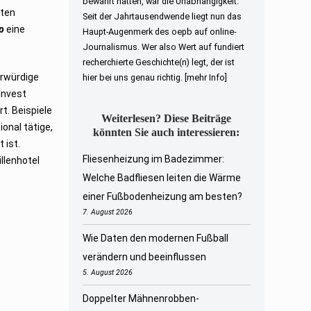
bewahrt hatten, war die Unabhängigkeit.
eten
Seit der Jahrtausendwende liegt nun das
p
eine
Haupt-Augenmerk des oepb auf online-
Journalismus. Wer also Wert auf fundiert
recherchierte Geschichte(n) legt, der ist
hrwürdige
hier bei uns genau richtig.
[mehr Info]
Invest
t. Beispiele
Weiterlesen? Diese Beiträge
ional tätige,
könnten Sie auch interessieren:
 ist.
Fliesenheizung im Badezimmer:
llenhotel
Welche Badfliesen leiten die Wärme
einer Fußbodenheizung am besten?
7. August 2026
Wie Daten den modernen Fußball
verändern und beeinflussen
5. August 2026
Doppelter Mähnenrobben-