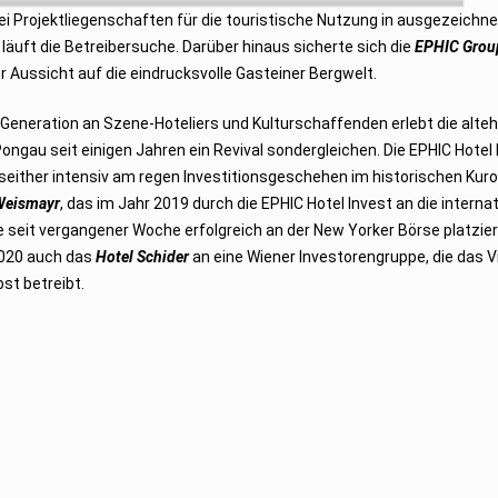
i Projektliegenschaften für die touristische Nutzung in ausgezeichn
läuft die Betreibersuche. Darüber hinaus sicherte sich die
EPHIC Grou
r Aussicht auf die eindrucksvolle Gasteiner Bergwelt.
Generation an Szene-Hoteliers und Kulturschaffenden erlebt die alte
ongau seit einigen Jahren ein Revival sondergleichen. Die EPHIC Hotel 
seither intensiv am regen Investitionsgeschehen im historischen Kuror
Weismayr
, das im Jahr 2019 durch die EPHIC Hotel Invest an die internat
e seit vergangener Woche erfolgreich an der New Yorker Börse platziert
 2020 auch das
Hotel Schider
an eine Wiener Investorengruppe, die das Vi
st betreibt.