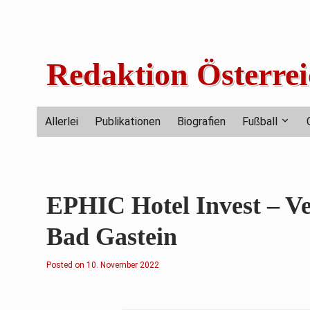
Skip
to
content
Redaktion Österrei
Allerlei
Publikationen
Biografien
Fußball
EPHIC Hotel Invest – Ve
Bad Gastein
Posted on
1
10. November 2022
0
.
N
o
v