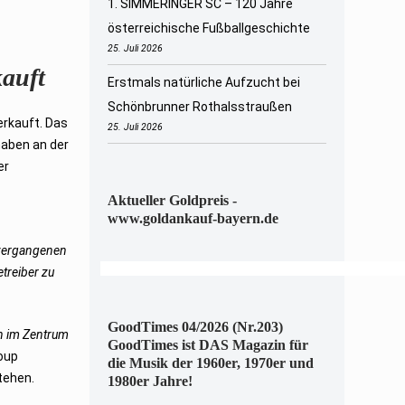
1. SIMMERINGER SC – 120 Jahre
österreichische Fußballgeschichte
25. Juli 2026
auft
Erstmals natürliche Aufzucht bei
Schönbrunner Rothalsstraußen
erkauft. Das
25. Juli 2026
haben an der
er
Aktueller Goldpreis -
www.goldankauf-bayern.de
n vergangenen
treiber zu
GoodTimes 04/2026 (Nr.203)
en im Zentrum
GoodTimes ist DAS Magazin für
roup
die Musik der 1960er, 1970er und
tehen.
1980er Jahre!