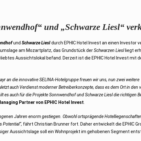
nnwendhof“ und „Schwarze Liesl“ verk
endhof
und
Schwarze Liesl
durch EPHIC Hotel Invest an einen Investor v
ntrumslage am Mozartplatz, das Grundstück der
Schwarzen Liesl
liegt er
liebtes Aussichtslokal befand. Derzeit ist die EPHIC Hotel Invest mit d
yr an die innovative SELINA-Hotelgruppe freuen wir uns, nun zwei weitere
t zuletzt auch Verdienst moderner Betreiberkonzepte, dass es dem Ort in de
lt es auch für die Projekte Sonnwendhof und Schwarze Liesl die richtigen Be
Managing Partner von EPHIC Hotel Invest
.
rgangenen Jahren enorm gestiegen. Obwohl ortsprägende Hotelliegenschaft
s Potential“,
fährt Christian Brunner fort. Daher entwickelt die EPHIC G
siger Aussichtslage soll ein Wohnprojekt im gehobenen Segment ents