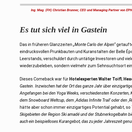
Ing. Mag. (FH) Christian Brunner, CEO und Managing Partner von EPHIC
Es tut sich viel in Gastein
Das in früheren Glanzzeiten
„Monte Carlo der Alpen“
getaufte
eindrucksvollen Prunkbauten und Kuranstalten der Belle É
Leerstands, verschuldet durch untätige Investoren und viel
wiederzubeleben, sondern vielmehr zum Sehnsuchtsort ein
Dieses Comeback war für
Hotelexperten Walter Toifl
,
Head
Gastein. Inzwischen hat der Ort das ganze Jahr über einzigarti
Angefangen bei den Yoga Weeks, verschiedensten Konzerten, Ku
dem Snowboard Weltcup, dem ‚Adidas Infinite Trail‘ oder den ‚
hätte aber schon immer einzigartiges Potential gehabt, so T
Skigebieten der Region Ski amadé und der Stubnerkogelbahn biet
auch ein beispielloses Kurangebot, das zu jeder Jahreszeit gen