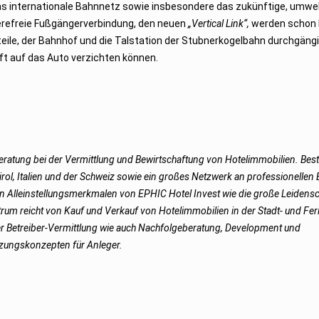
das internationale Bahnnetz sowie insbesondere das zukünftige, umw
rierefreie Fußgängerverbindung, den neuen
„Vertical Link“,
werden schon 
teile, der Bahnhof und die Talstation der Stubnerkogelbahn durchgäng
ft auf das Auto verzichten können.
Beratung bei der Vermittlung und Bewirtschaftung von Hotelimmobilien. Bes
tirol, Italien und der Schweiz sowie ein großes Netzwerk an professionellen 
 Alleinstellungsmerkmalen von EPHIC Hotel Invest wie die große Leidensch
um reicht von Kauf und Verkauf von Hotelimmobilien in der Stadt- und Feri
ler Betreiber-Vermittlung wie auch Nachfolgeberatung, Development und
tzungskonzepten für Anleger.