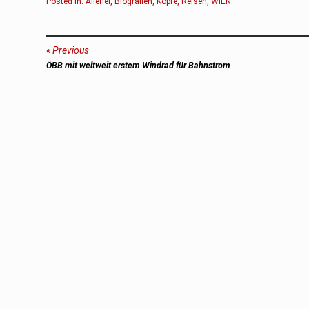
Posted in:
Allerlei
,
Biografien
,
Köpfe
,
Reisen
,
WIEN
.
Beitragsnavigation
Previous
Previous
ÖBB mit weltweit erstem Windrad für Bahnstrom
post: