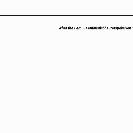
Next
What the Fem – Feministische Perspektiven 
post: