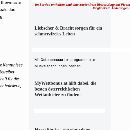
eltbewusste
Im Service enthalten sind eine kostenfreie Überprüfung auf Plagi
Möglichkeit, Änderungen
bald das
ig
Liebscher & Bracht sorgen für ein
schmerzfreies Leben
Mit Osteopressur fehlprogrammierte
te Kenntnisse
Muskelspannungen löschen
Betreiber-
aft für die
MyWettbonus.at hilft dabei, die
enhotellerie,
besten österreichischen
Wettanbieter zu finden.
Harri Stojka - ein einmaliges