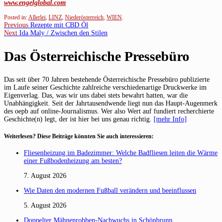
www.engelglobal.com
Posted in:
Allerlei
,
LINZ
,
Niederösterreich
,
WIEN
.
Beitragsnavigation
Previous
Previous
Rezepte mit CBD Öl
Next
post:
Next
Ida Maly / Zwischen den Stilen
post:
Das Österreichische Pressebüro
Das seit über 70 Jahren bestehende Österreichische Pressebüro publizierte
im Laufe seiner Geschichte zahlreiche verschiedenartige Druckwerke im
Eigenverlag. Das, was wir uns dabei stets bewahrt hatten, war die
Unabhängigkeit. Seit der Jahrtausendwende liegt nun das Haupt-Augenmerk
des oepb auf online-Journalismus. Wer also Wert auf fundiert recherchierte
Geschichte(n) legt, der ist hier bei uns genau richtig.
[mehr Info]
Weiterlesen? Diese Beiträge könnten Sie auch interessieren:
Fliesenheizung im Badezimmer: Welche Badfliesen leiten die Wärme
einer Fußbodenheizung am besten?
7. August 2026
Wie Daten den modernen Fußball verändern und beeinflussen
5. August 2026
Doppelter Mähnenrobben-Nachwuchs in Schönbrunn