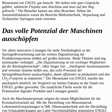
Messestand von ENGEL gut besucht. Wir haben sehr gute Gespräche
geführt, zahlreiche Projekte zum Abschluss und neue auf den Weg
gebracht.“
Die Besucher kamen aus allen Branchen. Neben der
Automobilindustrie waren die Bereiche Medizintechnik, Verpackung und
Technischer Spritzguss stark vertreten.
Das volle Potenzial der Maschinen
ausschöpfen
Vor allem innovative Lösungen für mehr Nachhaltigkeit in der
Spritzgießverarbeitung und die weitere Digitalisierung der
Produktionsprozesse stießen auf großes Interesse. Beide Themen sind eng
miteinander verknüpft.
„Die Digitalisierung ist ein wichtiger Wegbereiter
für die Kreislaufwirtschaft“,
fährt Steger fort.
„Intelligente Assistenzsysteme
und vernetzte Systeme helfen uns, das volle Potenzial der
Spritzgießmaschinen auszuschöpfen, damit effizienter zu produzieren und den
CO
-Footprint zu reduzieren.“
Der Messestand von ENGEL machte das
2
anschaulich deutlich. Im Vergleich zur letzten Fakuma ist der Stand von
ENGEL größer geworden. Die zusätzliche Fläche wurde für die
Präsentation digitaler Produkte und Lösungen genutzt.
Auch die Maschinenexponate zeigten die neuen Möglichkeiten für die
Kreislaufwirtschaft auf. Mit der Herstellung von Monomaterial-
Lebensmittelverpackungen in IML-Dünnwandtechnik und der Herstellung
von Schutzabdeckungen aus Label-Verschnittabfällen präsentierte ENGEL