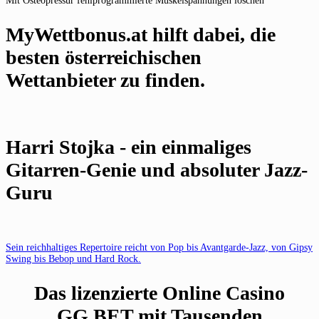
Mit Osteopressur fehlprogrammierte Muskelspannungen löschen
MyWettbonus.at hilft dabei, die
besten österreichischen
Wettanbieter zu finden.
Harri Stojka - ein einmaliges
Gitarren-Genie und absoluter Jazz-
Guru
Sein reichhaltiges Repertoire reicht von Pop bis Avantgarde-Jazz, von Gipsy
Swing bis Bebop und Hard Rock.
Das lizenzierte Online Casino
GG.BET mit Tausenden