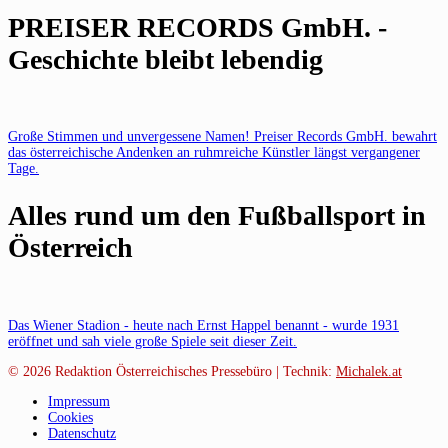
PREISER RECORDS GmbH. -
Geschichte bleibt lebendig
Große Stimmen und unvergessene Namen! Preiser Records GmbH. bewahrt
das österreichische Andenken an ruhmreiche Künstler längst vergangener
Tage.
Alles rund um den Fußballsport in
Österreich
Das Wiener Stadion - heute nach Ernst Happel benannt - wurde 1931
eröffnet und sah viele große Spiele seit dieser Zeit.
© 2026
Redaktion Österreichisches Pressebüro | Technik:
Michalek.at
Impressum
Cookies
Datenschutz