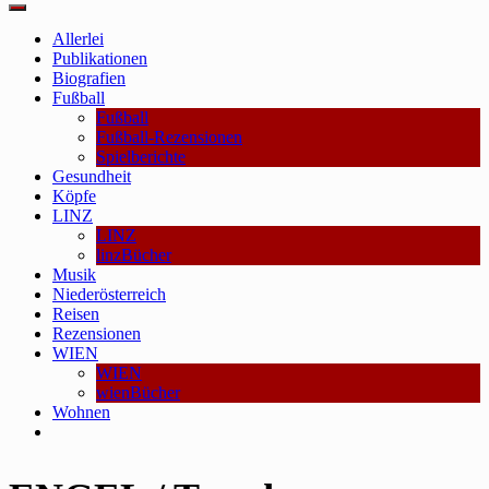
Main
Menu
Allerlei
Publikationen
Biografien
Fußball
Fußball
Fußball-Rezensionen
Spielberichte
Gesundheit
Köpfe
LINZ
LINZ
linzBücher
Musik
Niederösterreich
Reisen
Rezensionen
WIEN
WIEN
wienBücher
Wohnen