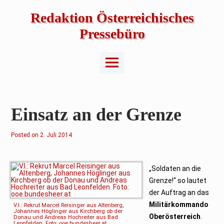
Skip
to
Redaktion Österreichisches
content
Pressebüro
Main
Menu
Einsatz an der Grenze
Posted on
2. Juli 2014
„Soldaten an die
Grenze!“ so lautet
der Auftrag an das
Militärkommando
V.l.: Rekrut Marcel Reisinger aus Altenberg,
Johannes Höglinger aus Kirchberg ob der
Oberösterreich
.
Donau und Andreas Hochreiter aus Bad
Leonfelden. Foto: ooe.bundesheer.at