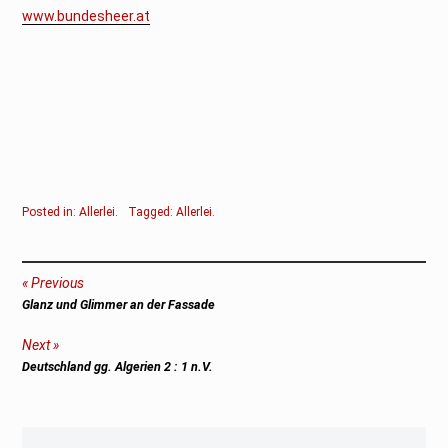
www.bundesheer.at
Posted in:
Allerlei
.
Tagged:
Allerlei
.
Beitragsnavigation
Previous
Previous
Glanz und Glimmer an der Fassade
post:
Next
Next
Deutschland gg. Algerien 2 : 1 n.V.
post: