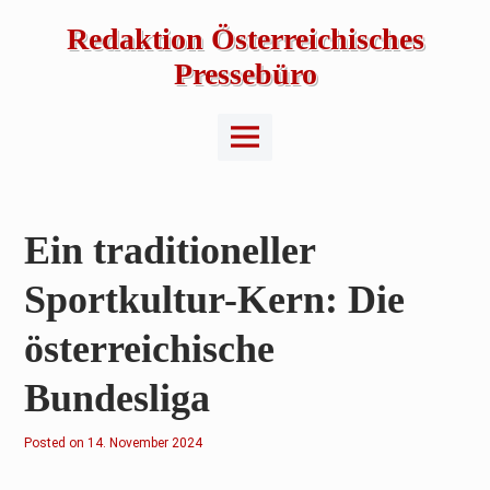
Skip
to
Redaktion Österreichisches
content
Pressebüro
Main
Menu
Ein traditioneller
Sportkultur-Kern: Die
österreichische
Bundesliga
Posted on
1
14. November 2024
4
.
N