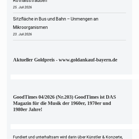
Rothalsstraußen
25. Juli 2026
Sitzfläche in Bus und Bahn – Unmengen an
Mikroorganismen
23. Juli 2026
Aktueller Goldpreis - www.goldankauf-bayern.de
GoodTimes 04/2026 (Nr.203) GoodTimes ist DAS
Magazin für die Musik der 1960er, 1970er und
1980er Jahre!
Fundiert und unterhaltsam wird darin über Künstler & Konzerte,