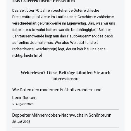
Das Österreichische Pressebüro
Das seit über 70 Jahren bestehende Österreichische
Pressebüro publizierte im Laufe seiner Geschichte zahlreiche
verschiedenartige Druckwerke im Eigenverlag. Das, was wir uns
dabei stets bewahrt hatten, war die Unabhängigkeit. Seit der
Jahrtausendwende liegt nun das Haupt-Augenmerk des oepb
auf online-Journalismus. Wer also Wert auf fundiert
recherchierte Geschichte(n) legt, der ist hier bei uns genau
richtig.
[mehr Info]
Weiterlesen? Diese Beiträge könnten Sie auch
interessieren:
Wie Daten den modernen Fußball verändern und
beeinflussen
5. August 2026
Doppelter Mähnenrobben-Nachwuchs in Schönbrunn
30. Juli 2026