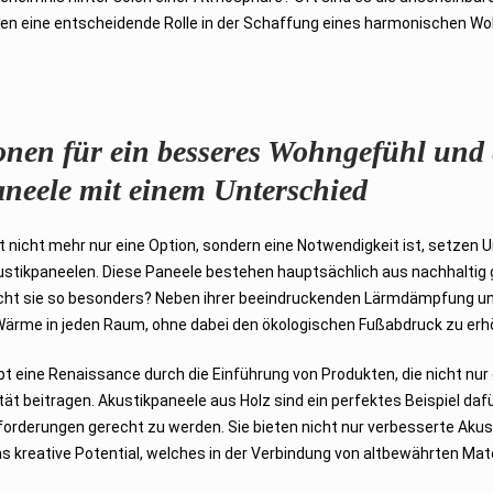
elen eine entscheidende Rolle in der Schaffung eines harmonischen W
nen für ein besseres Wohngefühl und e
neele mit einem Unterschied
keit nicht mehr nur eine Option, sondern eine Notwendigkeit ist, setze
ustikpaneelen. Diese Paneele bestehen hauptsächlich aus nachhalti
cht sie so besonders? Neben ihrer beeindruckenden Lärmdämpfung un
 Wärme in jeden Raum, ohne dabei den ökologischen Fußabdruck zu erh
bt eine Renaissance durch die Einführung von Produkten, die nicht nu
 beitragen. Akustikpaneele aus Holz sind ein perfektes Beispiel dafür,
rderungen gerecht zu werden. Sie bieten nicht nur verbesserte Akus
s kreative Potential, welches in der Verbindung von altbewährten Ma