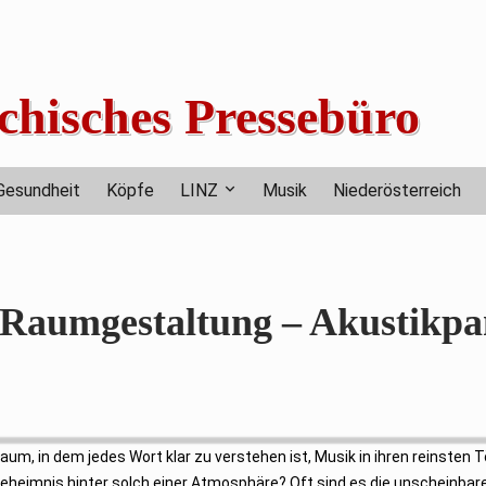
chisches Pressebüro
Gesundheit
Köpfe
LINZ
Musik
Niederösterreich
r Raumgestaltung – Akustikpa
 Raum, in dem jedes Wort klar zu verstehen ist, Musik in ihren reinsten
 Geheimnis hinter solch einer Atmosphäre? Oft sind es die unscheinb