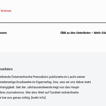
,
Wohnen
.
Next
brunn
ÖBB zu den Osterferien – Mehr Sit
post:
essebüro
tehende Österreichische Pressebüro publizierte im Laufe seiner
iedenartige Druckwerke im Eigenverlag. Das, was wir uns dabei stets
bhängigkeit. Seit der Jahrtausendwende liegt nun das Haupt-
ne-Journalismus. Wer also Wert auf fundiert recherchierte
er bei uns genau richtig.
[mehr Info]