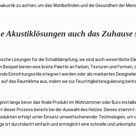
umakustik zu achten, um das Wohlbefinden und die Gesundheit der Men
he Akustiklösungen auch das Zuhause
tische Lösungen für die Schalldämpfung; sie sind auch wesentliche E
ispiel bieten eine breite Palette an Farben, Texturen und Formen, di
hende Einrichtungsstile integriert werden oder als markantes Designe
iv auf das Raumklima aus, indem sie zur Feuchtigkeitsregulierung be
ginnt lange bevor das finale Produkt im Wohnzimmer oder Büro install
tet dieser Prozess bereits bei der Auswahl des Holzes. Dieses stammt 
e Produktion erfolgt unter Einsatz umweltschonender Technologien, um
e ist durchdacht einfach und ermöglicht eine schnelle und unkomplizier