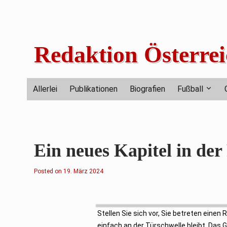
Skip
to
content
Redaktion Österrei
Allerlei
Publikationen
Biografien
Fußball
Ein neues Kapitel in de
Posted on
1
19. März 2024
9
.
M
ä
r
z
Stellen Sie sich vor, Sie betreten einen
2
0
einfach an der Türschwelle bleibt. Das