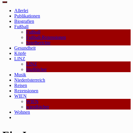
Main
Menu
Allerlei
Publikationen
Biografien
Fußball
Fußball
Fußball-Rezensionen
Spielberichte
Gesundheit
Köpfe
LINZ
LINZ
linzBücher
Musik
Niederösterreich
Reisen
Rezensionen
WIEN
WIEN
wienBücher
Wohnen