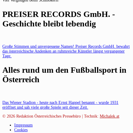
Viel Vergnügen beim Schmökern!
PREISER RECORDS GmbH. -
Geschichte bleibt lebendig
Große Stimmen und unvergessene Namen! Preiser Records GmbH. bewahrt
das österreichische Andenken an ruhmreiche Künstler längst vergangener
Tage.
Alles rund um den Fußballsport in
Österreich
Das Wiener Stadion - heute nach Ernst Happel benannt - wurde 1931
eröffnet und sah viele große Spiele seit dieser Zeit.
© 2026
Redaktion Österreichisches Pressebüro | Technik:
Michalek.at
Impressum
Cookies