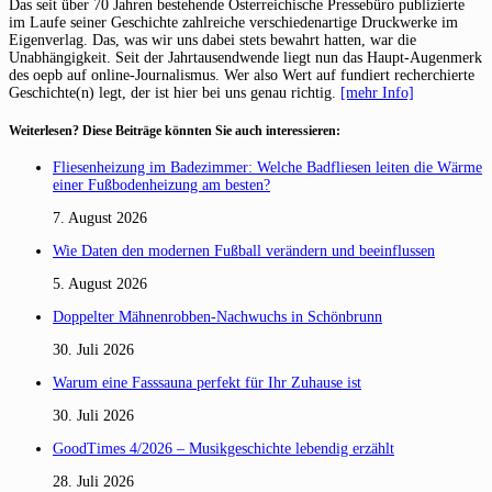
Das seit über 70 Jahren bestehende Österreichische Pressebüro publizierte
im Laufe seiner Geschichte zahlreiche verschiedenartige Druckwerke im
Eigenverlag. Das, was wir uns dabei stets bewahrt hatten, war die
Unabhängigkeit. Seit der Jahrtausendwende liegt nun das Haupt-Augenmerk
des oepb auf online-Journalismus. Wer also Wert auf fundiert recherchierte
Geschichte(n) legt, der ist hier bei uns genau richtig.
[mehr Info]
Weiterlesen? Diese Beiträge könnten Sie auch interessieren:
Fliesenheizung im Badezimmer: Welche Badfliesen leiten die Wärme
einer Fußbodenheizung am besten?
7. August 2026
Wie Daten den modernen Fußball verändern und beeinflussen
5. August 2026
Doppelter Mähnenrobben-Nachwuchs in Schönbrunn
30. Juli 2026
Warum eine Fasssauna perfekt für Ihr Zuhause ist
30. Juli 2026
GoodTimes 4/2026 – Musikgeschichte lebendig erzählt
28. Juli 2026