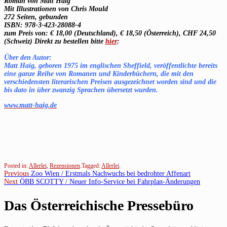
Roman von Matt Haig
Mit Illustrationen von Chris Mould
272 Seiten, gebunden
ISBN: 978-3-423-28088-4
zum Preis von: € 18,00 (Deutschland), € 18,50 (Österreich), CHF 24,50
(Schweiz)
Direkt zu bestellen bitte
hier
:
Über den Autor:
Matt Haig,
geboren 1975 im englischen Sheffield, veröffentlichte bereits
eine ganze Reihe von Romanen und Kinderbüchern, die mit den
verschiedensten literarischen Preisen ausgezeichnet worden sind und die
bis dato in über zwanzig Sprachen übersetzt wurden.
www.matt-haig.de
Posted in:
Allerlei
,
Rezensionen
.
Tagged:
Allerlei
.
Beitragsnavigation
Previous
Previous
Zoo Wien / Erstmals Nachwuchs bei bedrohter Affenart
Next
post:
Next
ÖBB SCOTTY / Neuer Info-Service bei Fahrplan-Änderungen
post:
Das Österreichische Pressebüro