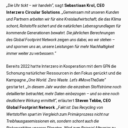
„Die Uhr tickt – wir handeln“,
sagt
Sebastiaan Krol, CEO
Interzero Circular Solutions
.
„Gemeinsam mit unseren Kunden
und Partnern arbeiten wir für eine Kreislaufwirtschaft, die das Klima
schont, Rohstoffe sichert und die natürlichen Lebensgrundlagen für
kommende Generationen bewahrt. Die jährlichen Berechnungen
des Global Footprint Network zeigen uns dabei, wo wir stehen –
und spornen uns an, unsere Leistungen für mehr Nachhaltigkeit
immer weiter zu verbessern.“
Bereits 2022 hatte Interzero in Kooperation mit dem GFN die
Schonung natürlicher Ressourcen in den Fokus gerückt und die
Kampagne
„One World. Zero Waste. Let’s #MoveTheDate“
gestartet.
„In diesem Jahr wurden die einzelnen Stoffströme noch
detaillierter betrachtet, mehr Daten einbezogen – und so eine noch
deutlichere Wirkung ermittelt“,
erläutert
Steven Tebbe, CEO
Global Footprint Network
.
„Fakt ist: Das Recycling von
Wertstoffen spart im Vergleich zum Primärprozess nicht nur
Treibhausgasemissionen ein, sondern schont auch die
Biokapazitäten unseres Planeten. Wird zum Beispiel Altpapier zu