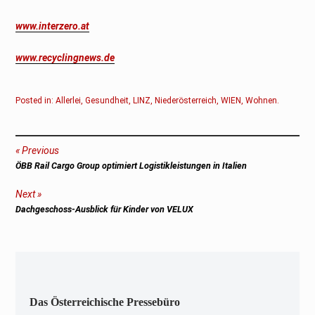
www.interzero.at
www.recyclingnews.de
Posted in:
Allerlei
,
Gesundheit
,
LINZ
,
Niederösterreich
,
WIEN
,
Wohnen
.
Beitragsnavigation
Previous
Previous
ÖBB Rail Cargo Group optimiert Logistikleistungen in Italien
post:
Next
Next
Dachgeschoss-Ausblick für Kinder von VELUX
post:
Das Österreichische Pressebüro