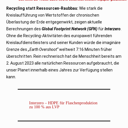
t
2
Recycling statt Ressourcen-Raubbau:
Wie stark die
0
2
Kreislaufführung von Wertstoffen der chronischen
3
Überlastung der Erde entgegenwirkt, zeigen aktuelle
Berechnungen des
Global Footprint Network (GFN)
für
Interzero
.
Ohne die Recycling-Aktivitäten des europaweit führenden
Kreislaufdienstleisters und seiner Kunden würde die imaginäre
Grenze des
„Earth Overshoot“
weltweit 7:16 Minuten früher
überschritten. Rein rechnerisch hat die Menschheit bereits am
2. August 2023 alle natürlichen Ressourcen aufgebraucht, die
unser Planet innerhalb eines Jahres zur Verfügung stellen
kann.
Interzero – HDPE für Flaschenproduktion
zu 100 % aus LVP