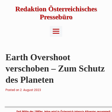
Skip
to
Redaktion Österreichisches
content
Pressebüro
Main
Menu
Earth Overshoot
verschoben – Zum Schutz
des Planeten
Posted on
3
2. August 2023
.
A
u
g
u
s
Seit Mitte der 1980er Jahre wird in Österreich intensiv Altpapier gesammelt.