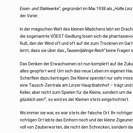
e
r
Eisen- und Stahlwerke
“, gegründet im Mai 1938 als
„Hütte Lin
2
0
der Vater.
2
3
In der magischen Welt des kleinen Mädchens lebt ein Drach
die sogenannte VÖEST-Siedlung lösen sich die phantasievol
Ruß, den der Wind oft und oft auf die zum Trocknen im G
lernt, dass sie über das
„Tausendjährige Reich“
keine Fragen s
Das Denken der Erwachsenen ist nun komplett auf die Zukun
alles geopfert wird. Um sich das neue Leben im eigenen Hau
Scherflein dazu beitragen. Die Kleine spendet nur sehr miss
eine Tausch-Zentrale am Linzer Hauptbahnhof – trägt und m
Keller, aber nicht zum Spielen für die Kleine, sondern um di
glücklich sein!
“, so wird es der Kleinen stets eingetrichtert.
Wo immer sie war, es war stets der falsche Ort. Ihr richtig
richtigen Ort lebte das Einhorn noch und der kleine Zigeuner
voll von Zauberworten, die nicht den Schrecken, sondern d