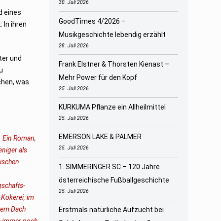
30. Juli 2026
d eines
GoodTimes 4/2026 –
 In ihren
Musikgeschichte lebendig erzählt
28. Juli 2026
ter und
Frank Elstner & Thorsten Kienast –
u
Mehr Power für den Kopf
chen, was
25. Juli 2026
KURKUMA Pflanze ein Allheilmittel
25. Juli 2026
EMERSON LAKE & PALMER
. Ein Roman,
25. Juli 2026
niger als
hischen
1. SIMMERINGER SC – 120 Jahre
österreichische Fußballgeschichte
gschafts-
25. Juli 2026
 Kokerei, im
inem Dach
Erstmals natürliche Aufzucht bei
e immer noch