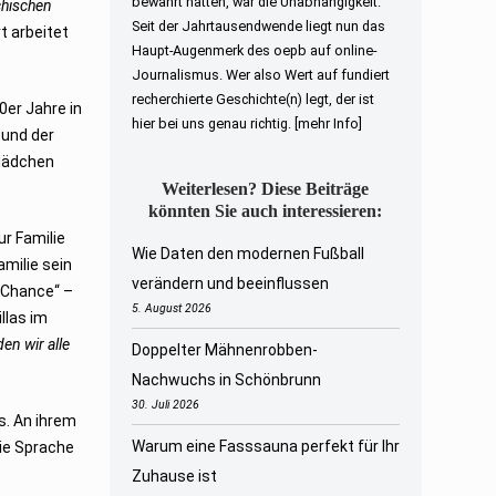
bewahrt hatten, war die Unabhängigkeit.
chischen
Seit der Jahrtausendwende liegt nun das
rt arbeitet
Haupt-Augenmerk des oepb auf online-
Journalismus. Wer also Wert auf fundiert
recherchierte Geschichte(n) legt, der ist
0er Jahre in
hier bei uns genau richtig.
[mehr Info]
 und der
 Mädchen
Weiterlesen? Diese Beiträge
könnten Sie auch interessieren:
r Familie
Wie Daten den modernen Fußball
milie sein
verändern und beeinflussen
e Chance“ –
5. August 2026
llas im
en wir alle
Doppelter Mähnenrobben-
Nachwuchs in Schönbrunn
30. Juli 2026
s. An ihrem
Warum eine Fasssauna perfekt für Ihr
die Sprache
Zuhause ist