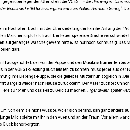
gegenüberliegenden Ufer steht die VÖEST – die
„Vereinigten Österrei
z der Reichswerke AG für Erzbergbau und Eisenhütten Hermann Göring
“. Do
e im Hochofen. Doch mit der Übersiedelung der Familie Anfang der 196
len Märchen urplötzlich auf: Der Feuer speiende Drache verschwindet
arten aufgehängte Wäsche geweht hatte, ist nur noch schmutzig. Das
tellen darf.
ft ausgerichtet, der von der Puppe und den Musikinstrumenten bis zu
s in der VÖEST-Siedlung auch leisten zu können, muss jeder aus der Fa
mutig ihre Lieblings-Puppe, die die geliebte Mutter nun sogleich in „Di
it Bargeld wieder nach Hause zurückkehrt. Der Vater züchtet Chinchi
e Tiere zu töten und das Fell zu Geld zu machen.
„Irgendwann später werd
er Ort, von dem sie nicht wusste, wo er sich befand, sah ganz anders au
junge Milo spielte mit ihr in den Auen und an der Traun. Vor allem war 
as Glück beherbergten.