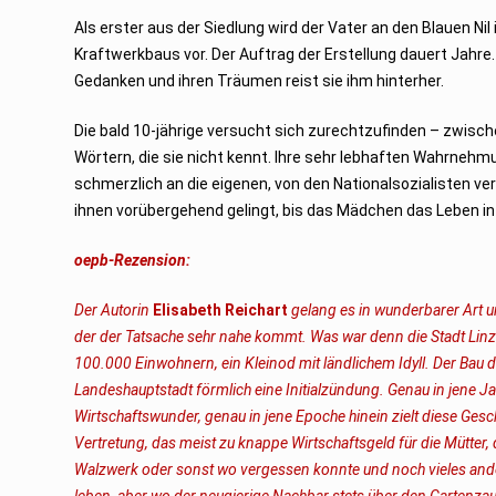
Als erster aus der Siedlung wird der Vater an den Blauen N
Kraftwerkbaus vor. Der Auftrag der Erstellung dauert Jahre.
Gedanken und ihren Träumen reist sie ihm hinterher.
Die bald 10-jährige versucht sich zurechtzufinden – zwisc
Wörtern, die sie nicht kennt. Ihre sehr lebhaften Wahrneh
schmerzlich an die eigenen, von den Nationalsozialisten v
ihnen vorübergehend gelingt, bis das Mädchen das Leben in 
oepb-Rezension:
Der Autorin
Elisabeth Reichart
gelang es in wunderbarer Art u
der der Tatsache sehr nahe kommt. Was war denn die Stadt Linz
100.000 Einwohnern, ein Kleinod mit ländlichem Idyll. Der Bau d
Landeshauptstadt förmlich eine Initialzündung. Genau in jene
Wirtschaftswunder, genau in jene Epoche hinein zielt diese Gesc
Vertretung, das meist zu knappe Wirtschaftsgeld für die Mütter, 
Walzwerk oder sonst wo vergessen konnte und noch vieles ander
leben, aber wo der neugierige Nachbar stets über den Garten