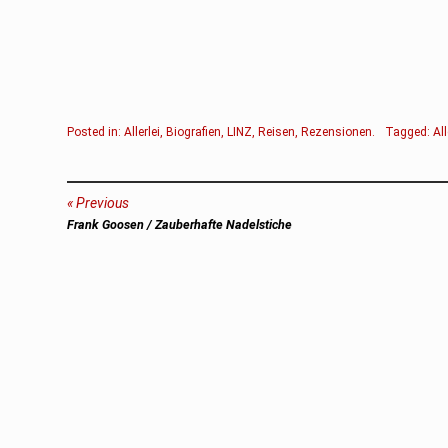
Posted in:
Allerlei
,
Biografien
,
LINZ
,
Reisen
,
Rezensionen
.
Tagged:
All
Beitragsnavigation
Previous
Previous
Frank Goosen / Zauberhafte Nadelstiche
post: