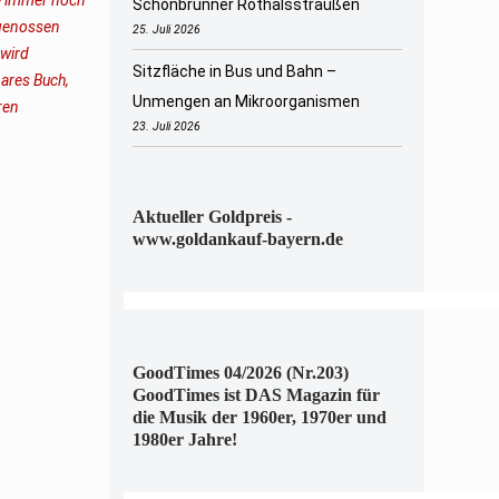
Schönbrunner Rothalsstraußen
rgenossen
25. Juli 2026
 wird
Sitzfläche in Bus und Bahn –
ares Buch,
Unmengen an Mikroorganismen
ren
23. Juli 2026
Aktueller Goldpreis -
www.goldankauf-bayern.de
GoodTimes 04/2026 (Nr.203)
GoodTimes ist DAS Magazin für
die Musik der 1960er, 1970er und
1980er Jahre!