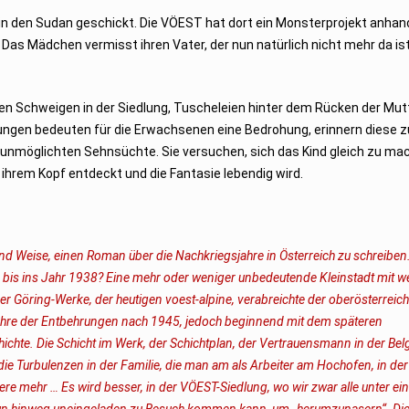
il in den Sudan geschickt. Die VÖEST hat dort ein Monsterprojekt anhan
 Das Mädchen vermisst ihren Vater, der nun natürlich nicht mehr da ist.
hen Schweigen in der Siedlung, Tuscheleien hinter dem Rücken der Mut
mungen bedeuten für die Erwachsenen eine Bedrohung, erinnern diese z
erunmöglichten Sehnsüchte. Sie versuchen, sich das Kind gleich zu ma
ihrem Kopf entdeckt und die Fantasie lebendig wird.
nd Weise, einen Roman über die Nachkriegsjahre in Österreich zu schreiben
 bis ins Jahr 1938? Eine mehr oder weniger unbedeutende Kleinstadt mit we
er Göring-Werke, der heutigen voest-alpine, verabreichte der oberösterreic
 Jahre der Entbehrungen nach 1945, jedoch beginnend mit dem späteren
hichte. Die Schicht im Werk, der Schichtplan, der Vertrauensmann in der Bel
die Turbulenzen in der Familie, die man am als Arbeiter am Hochofen, in der
e mehr … Es wird besser, in der VÖEST-Siedlung, wo wir zwar alle unter e
zaun hinweg uneingeladen zu Besuch kommen kann, um „herumzunasern“. Di