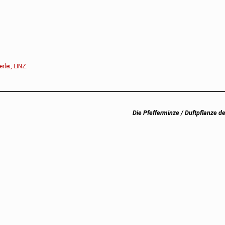
erlei
,
LINZ
.
Next
Die Pfefferminze / Duftpflanze d
post: