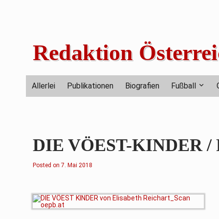
Skip
to
content
Redaktion Österrei
Allerlei
Publikationen
Biografien
Fußball
DIE VÖEST-KINDER /
Posted on
2
7. Mai 2018
2
.
D
e
z
e
m
b